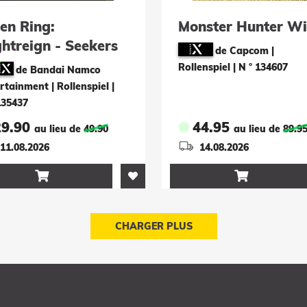
en Ring:
Monster Hunter Wi
htreign - Seekers
de Capcom |
tion
Rollenspiel
|
N ° 134607
de Bandai Namco
rtainment | Rollenspiel
|
135437
29.90
44.95
au lieu de
49.90
au lieu de
89.9
11.08.2026
14.08.2026


CHARGER PLUS