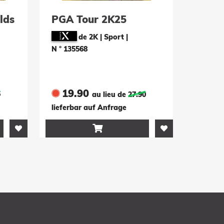
lds
PGA Tour 2K25
de 2K | Sport
|
N ° 135568
19.90
5
au lieu de
27.90
lieferbar auf Anfrage
