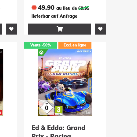
49.90
5
au lieu de
69.95
lieferbar auf Anfrage

Vente
-50%
Excl. en ligne
Ed & Edda: Grand
Prix - Racing