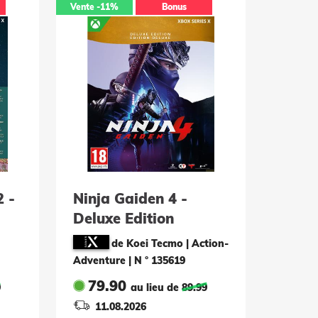
Vente
-11%
Bonus
2 -
Ninja Gaiden 4 -
Deluxe Edition
de Koei Tecmo | Action-
Adventure
|
N ° 135619
79.90
9
au lieu de
89.99
11.08.2026