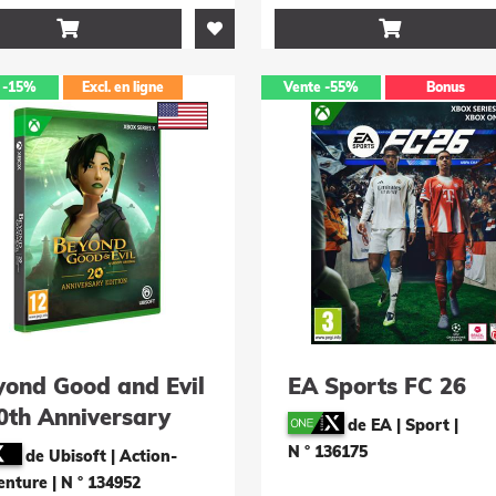


-15%
Excl. en ligne
Vente
-55%
Bonus
yond Good and Evil
EA Sports FC 26
0th Anniversary
de EA | Sport
|
tion -US-
N ° 136175
de Ubisoft | Action-
enture
|
N ° 134952