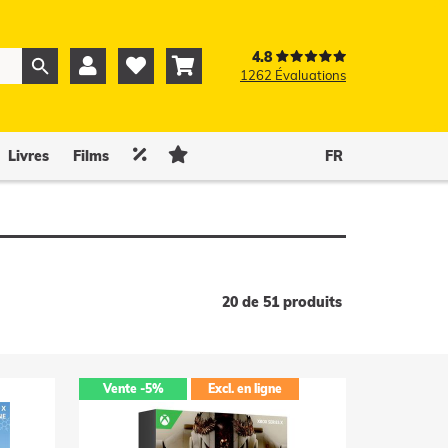
4.8



1262 Évaluations
0
0


Livres
Films
FR
20 de 51 produits
Vente
-5%
Excl. en ligne