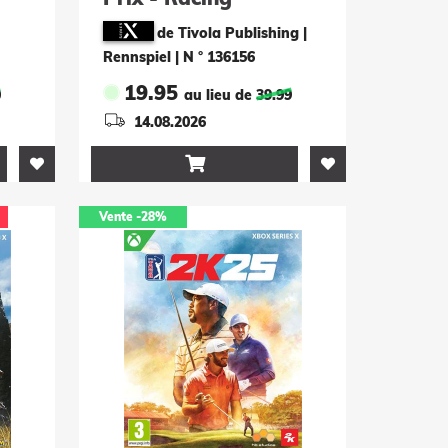
Champions
de Tivola Publishing |
Rennspiel
|
N ° 136156
19.95
0
au lieu de
39.99
14.08.2026

Vente
-28%