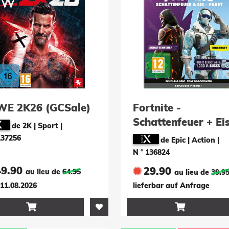
E 2K26 (GCSale)
Fortnite -
Schattenfeuer + Ei
de 2K | Sport
|
Paket (Code in a B
137256
de Epic | Action
|
N ° 136824
49.90
29.90
au lieu de
64.95
au lieu de
39.9
11.08.2026
lieferbar auf Anfrage

