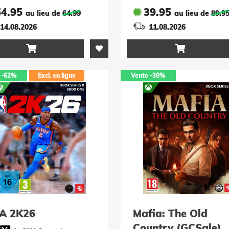
54.95
39.95
au lieu de
64.99
au lieu de
89.9
14.08.2026
11.08.2026


-62%
Excl. en ligne
Vente
-30%
A 2K26
Mafia: The Old
Country (GCSale)