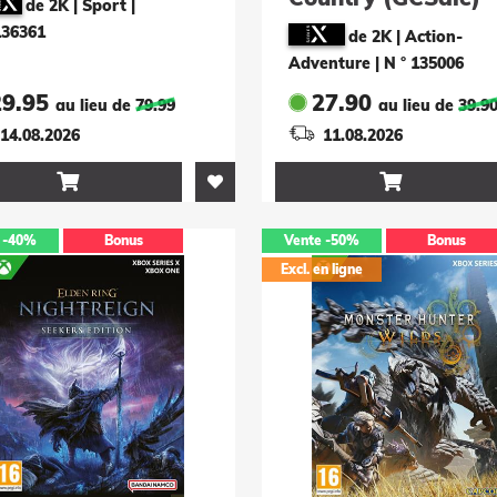
de 2K | Sport
|
136361
de 2K | Action-
Adventure
|
N ° 135006
29.95
27.90
au lieu de
79.99
au lieu de
39.9
14.08.2026
11.08.2026


-40%
Bonus
Vente
-50%
Bonus
Excl. en ligne