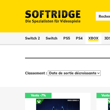
Switch 2
Switch
PS5
PS4
XBOX
3D
Classement :
Vente
-7%
Vente