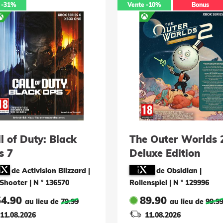
-31%
Vente
-10%
Bonus
l of Duty: Black
The Outer Worlds 
s 7
Deluxe Edition
de Activision Blizzard |
de Obsidian |
 Shooter
|
N ° 136570
Rollenspiel
|
N ° 129996
54.90
89.90
au lieu de
79.99
au lieu de
99.9
11.08.2026
11.08.2026