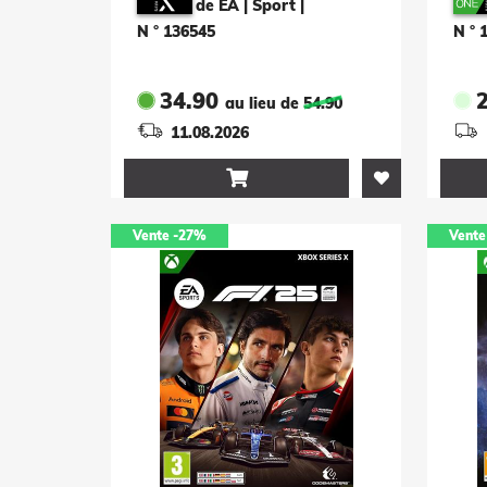
de EA | Sport
|
N ° 136545
N ° 
34.90
au lieu de
54.90
11.08.2026

Vente
-27%
Vente