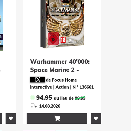
Warhammer 40'000:
s
Space Marine 2 -
ox)
Ultima Limited
de Focus Home
Edition
Interactive | Action
|
N ° 136661
94.95
au lieu de
99.99
5
14.08.2026
