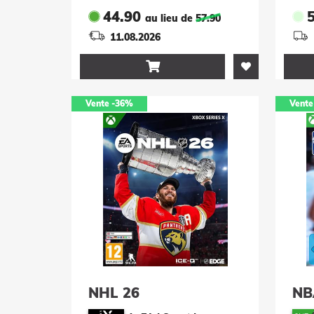
44.90
au lieu de
57.90
11.08.2026

Vente
-36%
Vente
NHL 26
NB