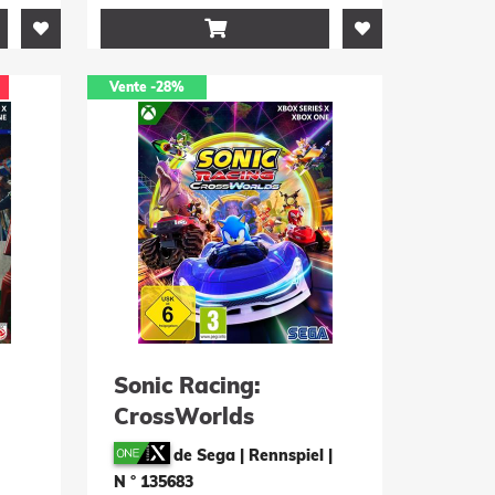

Vente
-28%
Sonic Racing:
CrossWorlds
de Sega | Rennspiel
|
N ° 135683