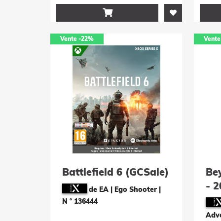

Vente
-22%
Vente
Battlefield 6 (GCSale)
Be
- 2
de EA | Ego Shooter
|
Edi
N ° 136444
Adv