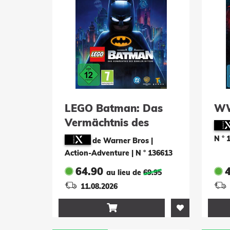
LEGO Batman: Das
WW
Vermächtnis des
Dunklen Ritters
N ° 
de Warner Bros |
Action-Adventure
|
N ° 136613
64.90
au lieu de
69.95
11.08.2026
