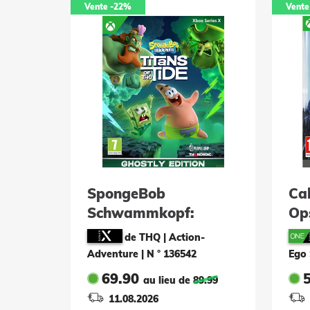
Vente
-22%
Vente
SpongeBob
Cal
Schwammkopf:
Op
Giganten der
de THQ | Action-
Gezeiten - Ghostly
Adventure
|
N ° 136542
Ego
Edition
69.90
au lieu de
89.99
11.08.2026