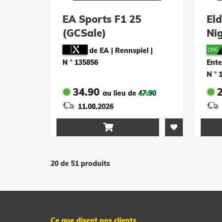
EA Sports F1 25
Eld
(GCSale)
Nig
Edi
de EA | Rennspiel
|
N ° 135856
Ente
N ° 
34.90
au lieu de
47.90
11.08.2026

20 de 51 produits
Ce que disent nos clients