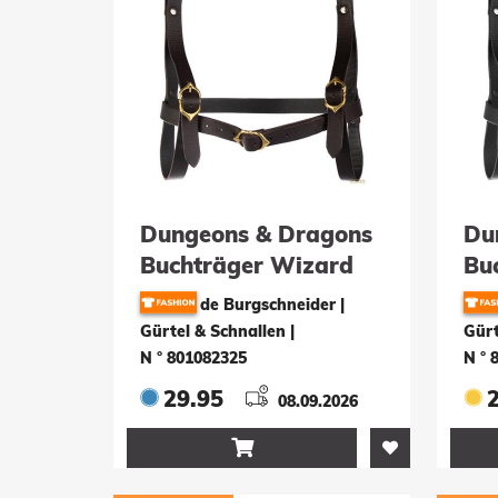
Dungeons & Dragons
Du
Buchträger Wizard
Bu
Brown
Bl
de Burgschneider |
Gürtel & Schnallen
|
Gürt
N ° 801082325
N ° 
29.95
08.09.2026
