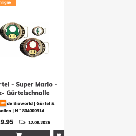
n ligne
tel - Super Mario -
z- Gürtelschnalle
de Bioworld | Gürtel &
allen
|
N ° 804000314
29.95
12.08.2026
