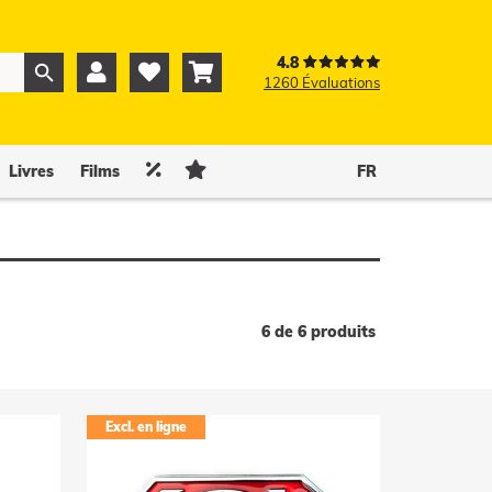
4.8



1260 Évaluations
0
0


Livres
Films
FR
6 de 6 produits
Excl. en ligne