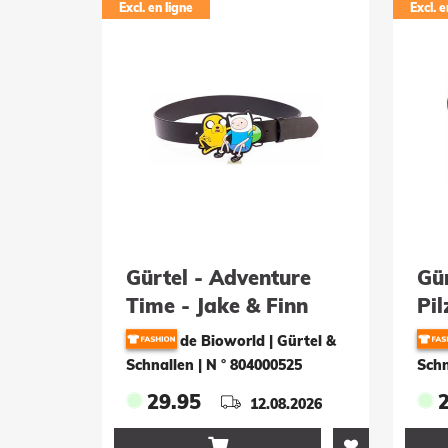
Excl. en ligne
Excl. e
Gürtel - Adventure
Gür
Time - Jake & Finn
Pil
de Bioworld | Gürtel &
Schnallen
|
N ° 804000525
Schn
29.95
12.08.2026
