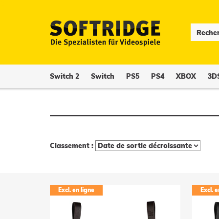
Switch 2
Switch
PS5
PS4
XBOX
3D
Classement :
Excl. en ligne
Excl. e