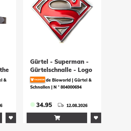
Gürtel - Superman -
the
Gürtelschnalle - Logo
el &
de Bioworld | Gürtel &
Schnallen
|
N ° 804000694
34.95
26
12.08.2026
