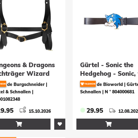
ngeons & Dragons
Gürtel - Sonic the
chträger Wizard
Hedgehog - Sonic, 
ack
Hedgehog
de Burgschneider |
de Bioworld | Gürt
el & Schnallen
|
Schnallen
|
N ° 804000681
801082348
29.95
29.95
15.10.2026
12.08.20

