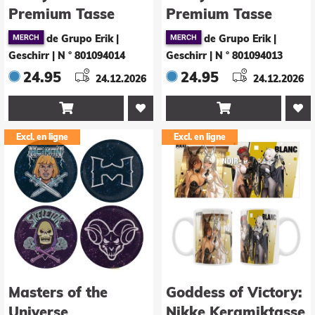
Premium Tasse
Premium Tasse
Lumos Maxima 430
Wingardium
de Grupo Erik |
de Grupo Erik |
ml
Leviosa 430 ml
Geschirr
|
N ° 801094014
Geschirr
|
N ° 801094013
24.95
24.95
24.12.2026
24.12.2026


Excl. en ligne
Excl. en ligne
Masters of the
Goddess of Victory:
Universe
Nikke Keramiktasse