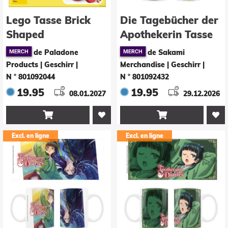
Lego Tasse Brick
Die Tagebücher der
Shaped
Apothekerin Tasse
Jinshi 330 ml
de Paladone
de Sakami
Products | Geschirr
|
Merchandise | Geschirr
|
N ° 801092044
N ° 801092432
19.95
19.95
08.01.2027
29.12.2026


Excl. en ligne
Excl. en ligne