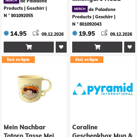
de Paladone
Shaped
Products | Geschirr
|
de Paladone
N ° 801092055
Products | Geschirr
|
N ° 801092043
14.95
19.95
09.12.2026
09.12.2026


Excl. en ligne
Excl. en ligne
Mein Nachbar
Coraline
Totoro Tasse Mei
Geschenkbox Mug &