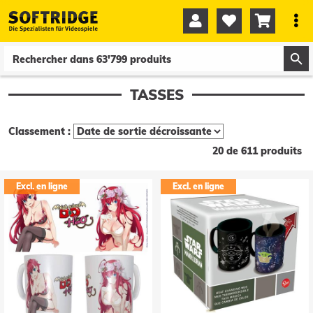




0
0
TASSES
Classement :
20 de 611 produits
Excl. en ligne
Excl. en ligne