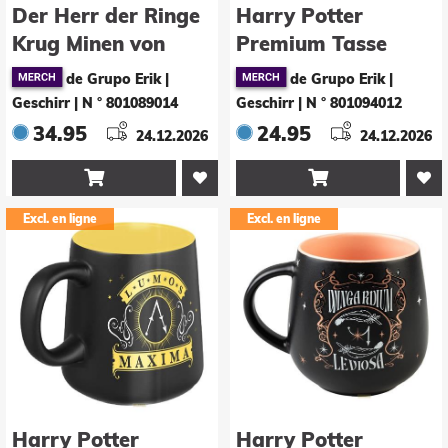
Der Herr der Ringe
Harry Potter
Krug Minen von
Premium Tasse
Moria 600 ml
Expecto Patronum
de Grupo Erik |
de Grupo Erik |
430 ml
Geschirr
|
N ° 801089014
Geschirr
|
N ° 801094012
34.95
24.95
24.12.2026
24.12.2026


Excl. en ligne
Excl. en ligne
Harry Potter
Harry Potter