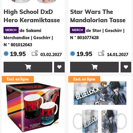
High School DxD
Star Wars The
Hero Keramiktasse
Mandalorian Tasse
Gremory Lingerie
mit Thermoeffekt
de Sakami
de Stor | Geschirr
|
Grogu 325 ml
Merchandise | Geschirr
|
N ° 801077428
N ° 801012043
19.95
19.95
03.02.2027
14.01.2027


Excl. en ligne
Excl. en ligne