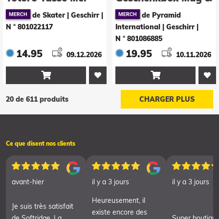
Sock
de Skater | Geschirr
|
de Pyramid
N ° 801022117
International | Geschirr
|
N ° 801086885
14.95
19.95
09.12.2026
10.11.2026


20 de 611 produits
CHARGER PLUS
Ce que disent nos clients
avant-hier
il y a 3 jours
il y a 3 jours
Heureusement, il
Je suis très satisfait
existe encore des
de Softridge. La
Super boutiqu