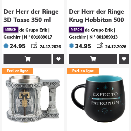
Der Herr der Ringe
Der Herr der Ringe
3D Tasse 350 ml
Krug Hobbiton 500
ml
de Grupo Erik |
de Grupo Erik |
Geschirr
|
N ° 801089017
Geschirr
|
N ° 801089013
24.95
34.95
24.12.2026
24.12.2026


Excl. en ligne
Excl. en ligne