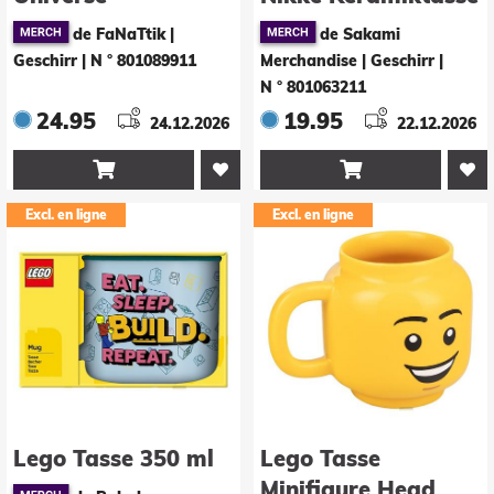
Untersetzer 4er-
Blanc & Noir
de FaNaTtik |
de Sakami
Pack Printed Metal
Geschirr
|
N ° 801089911
Merchandise | Geschirr
|
N ° 801063211
24.95
19.95
24.12.2026
22.12.2026


Excl. en ligne
Excl. en ligne
Lego Tasse 350 ml
Lego Tasse
Minifigure Head