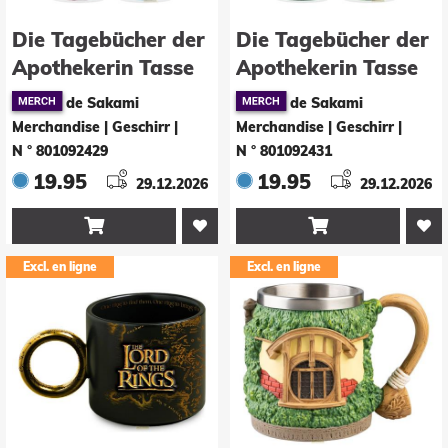
Die Tagebücher der
Die Tagebücher der
Apothekerin Tasse
Apothekerin Tasse
Maomao & Jinshi
Maomao 330 ml
de Sakami
de Sakami
330 ml
Merchandise | Geschirr
|
Merchandise | Geschirr
|
N ° 801092429
N ° 801092431
19.95
19.95
29.12.2026
29.12.2026


Excl. en ligne
Excl. en ligne