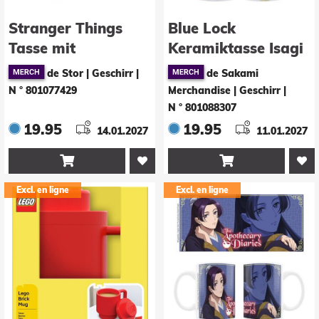
Stranger Things
Blue Lock
Tasse mit
Keramiktasse Isagi
Thermoeffekt
de Stor | Geschirr
|
de Sakami
Upside Down 325
N ° 801077429
Merchandise | Geschirr
|
ml
N ° 801088307
19.95
19.95
14.01.2027
11.01.2027


Excl. en ligne
Excl. en ligne