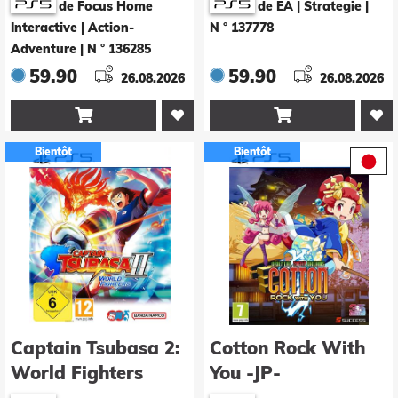
de Focus Home
de EA | Strategie
|
Interactive | Action-
N ° 137778
Adventure
|
N ° 136285
59.90
59.90
26.08.2026
26.08.2026


Bientôt
Bientôt
Captain Tsubasa 2:
Cotton Rock With
World Fighters
You -JP-