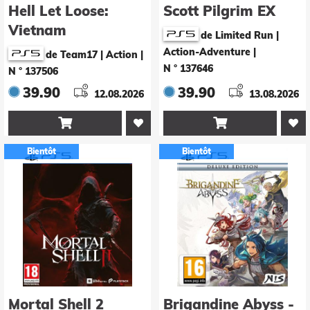
Hell Let Loose:
Scott Pilgrim EX
Vietnam
de Limited Run |
Action-Adventure
|
de Team17 | Action
|
N ° 137646
N ° 137506
39.90
39.90
12.08.2026
13.08.2026


Bientôt
Bientôt
Mortal Shell 2
Brigandine Abyss -