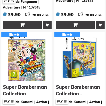
Adventure
|
N ° 137644
de Fangamer |
Adventure
|
N ° 137645
39.90
39.90
28.08.2026
28.08.2026


Bientôt
Bientôt
Super Bomberman
Super Bomberman
Collection
Collection -
Collector's Edition
de Konami | Action
|
de Konami | Action
|