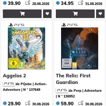
39.90
34.95
28.08.2026
31.08.2026


Aggelos 2
The Relic: First
Guardian
de PQube | Action-
Adventure
|
N ° 137649
de Perp | Adventure
|
N ° 136952
29.90
59.90
30.08.2026
30.08.2026