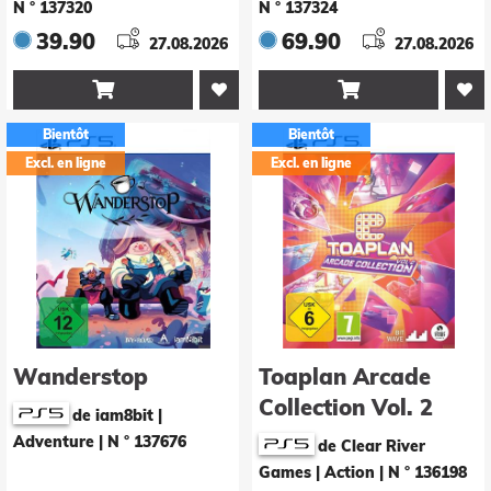
N ° 137320
N ° 137324
39.90
69.90
27.08.2026
27.08.2026


Bientôt
Bientôt
Excl. en ligne
Excl. en ligne
Wanderstop
Toaplan Arcade
Collection Vol. 2
de iam8bit |
Adventure
|
N ° 137676
de Clear River
Games | Action
|
N ° 136198