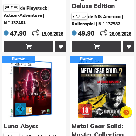
Deluxe Edition
de Playstack |
Action-Adventure
|
de NIS America |
N ° 137481
Rollenspiel
|
N ° 137582
47.90
49.90
19.08.2026
26.08.2026


Bientôt
Bientôt
Luna Abyss
Metal Gear Solid:
Master Collection