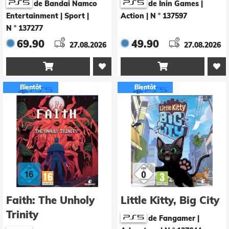
de Bandai Namco
de Inin Games |
Entertainment | Sport
|
Action
|
N ° 137597
N ° 137277
69.90
49.90
27.08.2026
27.08.2026


Bientôt
Bientôt
Faith: The Unholy
Little Kitty, Big City
Trinity
de Fangamer |