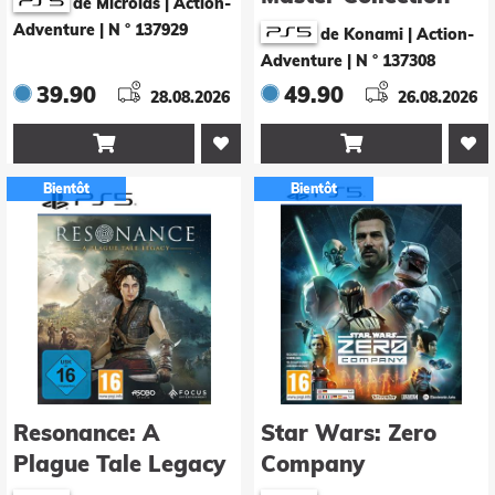
de Microids | Action-
Vol. 2 - Day One
Adventure
|
N ° 137929
de Konami | Action-
Edition
Adventure
|
N ° 137308
39.90
49.90
28.08.2026
26.08.2026


Bientôt
Bientôt
Resonance: A
Star Wars: Zero
Plague Tale Legacy
Company