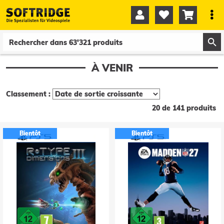




0
0
À VENIR
Classement :
20 de 141 produits
Bientôt
Bientôt