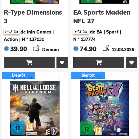
R-Type Dimensions
EA Sports Madden
3
NFL 27
de Inin Games |
de EA | Sport
|
Action
|
N ° 137131
N ° 137774
39.90
74.90
Demain
12.08.2026


Bientôt
Bientôt