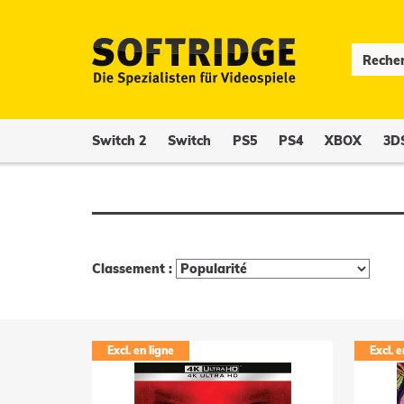
Switch 2
Switch
PS5
PS4
XBOX
3D
Classement :
Excl. en ligne
Excl. e