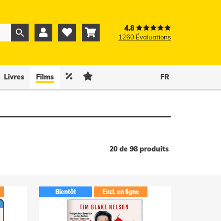
4.8



1260 Évaluations
0
0


Livres
Films
FR
20 de 98 produits
Bientôt
Excl. en ligne