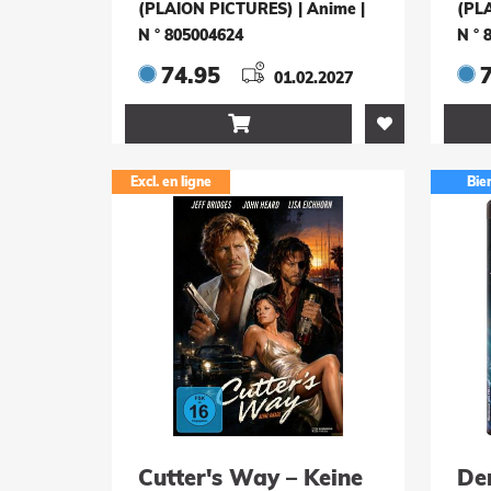
Staffel (2 Blu-rays)
Sta
(PLAION PICTURES) | Anime
|
(PL
N ° 805004624
N ° 
74.95
01.02.2027

Excl. en ligne
Bie
Cutter's Way – Keine
De