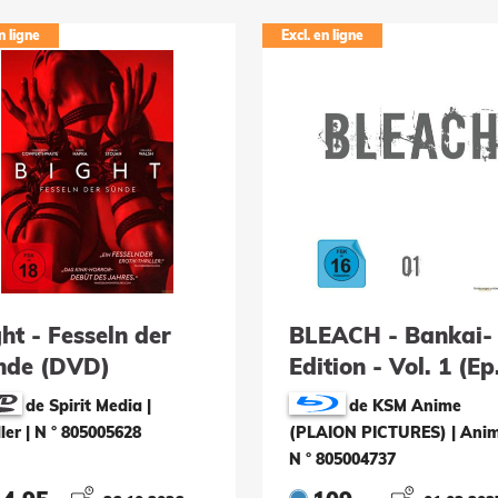
n ligne
Excl. en ligne
ht - Fesseln der
BLEACH - Bankai-
nde (DVD)
Edition - Vol. 1 (Ep
109) (12 Blu-rays)
de Spirit Media |
de KSM Anime
ller
|
N ° 805005628
(PLAION PICTURES) | Ani
N ° 805004737