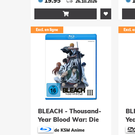
19.95
26.10.2026

Excl. en ligne
Excl. e
BLEACH - Thousand-
BL
Year Blood War: Die
Ye
komplette dritte
kom
de KSM Anime