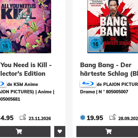
 You Need is Kill -
Bang Bang - Der
lector's Edition
härteste Schlag (B
u-ray)
ray)
de KSM Anime
de PLAION PICTUR
AION PICTURES) | Anime
|
Drama
|
N ° 805005007
805005681
34.95
19.95
23.11.2026
28.09.20

