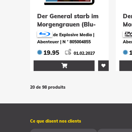
Der General starb im
De
Morgengrauen (Blu-
Mo
ray)
de Explosive Media |
Abenteuer
|
N ° 805004855
Abe
19.95
01.02.2027

20 de 98 produits
Ce que disent nos clients