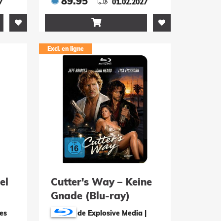
89.95
7
01.02.2027

Excl. en ligne
el
Cutter's Way – Keine
Gnade (Blu-ray)
es
de Explosive Media |