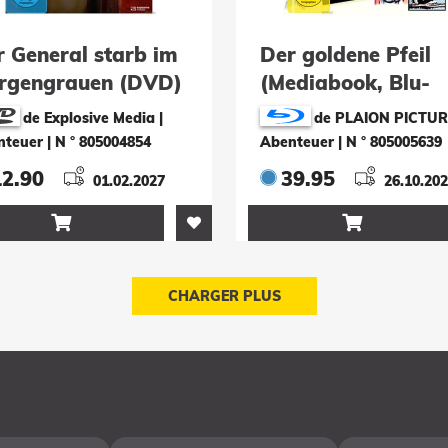
r General starb im
Der goldene Pfeil
rgengrauen (DVD)
(Mediabook, Blu-
ray+DVD)
de Explosive Media |
de PLAION PICTUR
nteuer
|
N ° 805004854
Abenteuer
|
N ° 805005639
12.90
39.95
01.02.2027
26.10.20


CHARGER PLUS