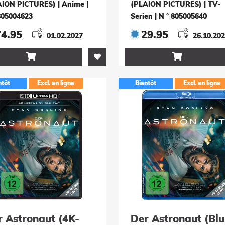
ffel (2 DVDs)
AION PICTURES) | Anime
|
(PLAION PICTURES) | TV-
805004623
Serien
|
N ° 805005640
74.95
29.95
01.02.2027
26.10.20


ntôt
Excl. en ligne
Bientôt
Excl. en ligne
r Astronaut (4K-
Der Astronaut (Blu