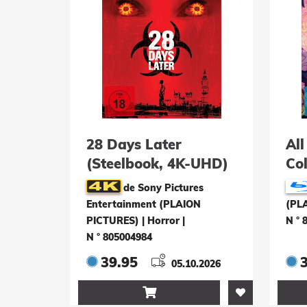
28 Days Later
All
(Steelbook, 4K-UHD)
Col
(Bl
de Sony Pictures
Entertainment (PLAION
(PL
PICTURES) | Horror
|
N ° 
N ° 805004984
39.95
05.10.2026
