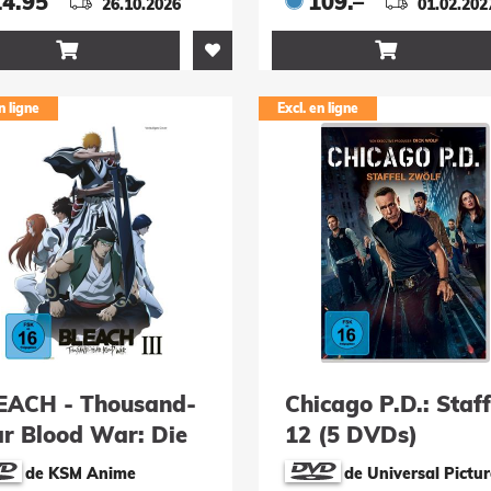
14.95
109.–
26.10.2026
01.02.202


n ligne
Excl. en ligne
EACH - Thousand-
Chicago P.D.: Staff
ar Blood War: Die
12 (5 DVDs)
plette dritte
de KSM Anime
de Universal Pictur