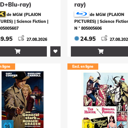
D+Blu-ray)
ray)
de MGM (PLAION
de MGM (PLAION
URES) | Science Fiction
|
PICTURES) | Science Fictio
805005607
N ° 805005606
39.95
24.95
27.08.2026
27.08.20


n ligne
Excl. en ligne