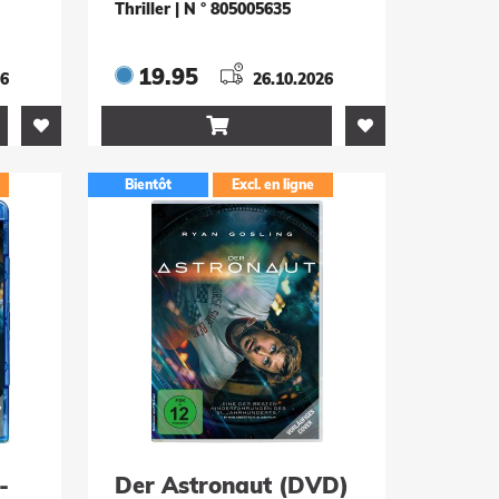
Thriller
|
N ° 805005635
19.95
26
26.10.2026

Bientôt
Excl. en ligne
-
Der Astronaut (DVD)