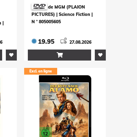
de MGM (PLAION
PICTURES) | Science Fiction
|
N ° 805005605
n
|
19.95
26
27.08.2026

Excl. en ligne