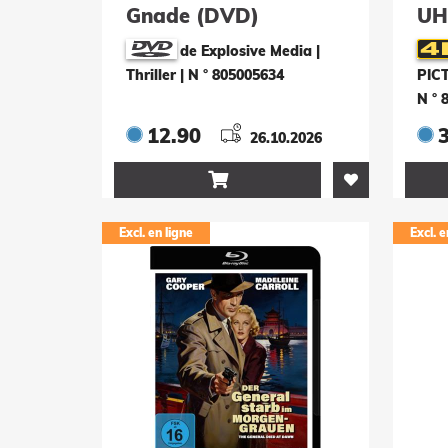
Gnade (DVD)
UH
de Explosive Media |
Thriller
|
N ° 805005634
PICT
N ° 
12.90
26.10.2026

Excl. en ligne
Excl. e