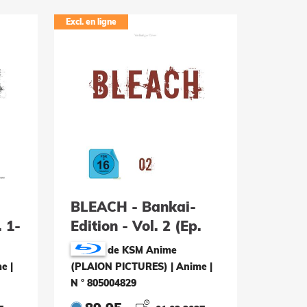
Excl. en ligne
BLEACH - Bankai-
. 1-
Edition - Vol. 2 (Ep.
110-189) (9 Blu-rays)
de KSM Anime
me
|
(PLAION PICTURES) | Anime
|
N ° 805004829