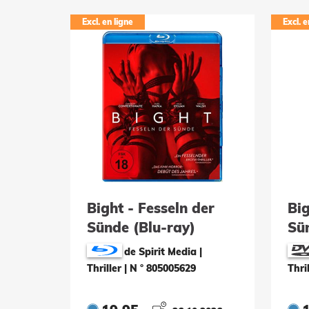
Excl. en ligne
Excl. e
Bight - Fesseln der
Big
Sünde (Blu-ray)
Sü
de Spirit Media |
Thriller
|
N ° 805005629
Thri