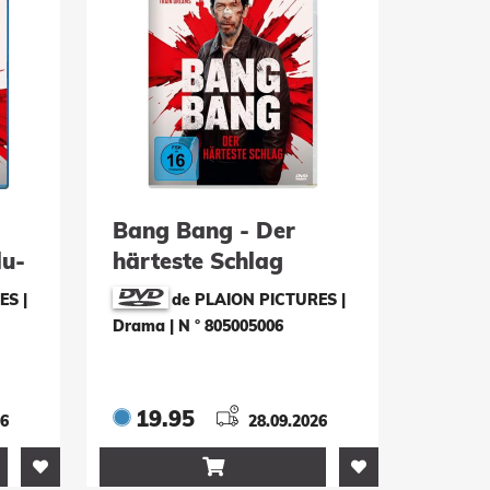
Bang Bang - Der
lu-
härteste Schlag
(DVD)
ES |
de PLAION PICTURES |
Drama
|
N ° 805005006
19.95
26
28.09.2026
