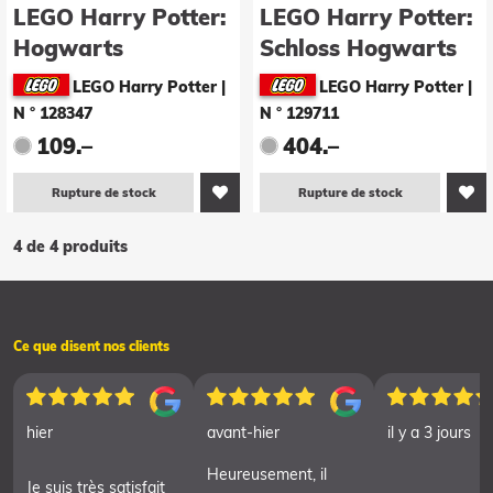
LEGO Harry Potter:
LEGO Harry Potter:
Hogwarts
Schloss Hogwarts
Uhrenturm (75948)
(71043)
LEGO Harry Potter
|
LEGO Harry Potter
|
N ° 128347
N ° 129711
109.–
404.–
Rupture de stock
Rupture de stock
4 de 4 produits
Ce que disent nos clients
hier
avant-hier
il y a 3 jours
Heureusement, il
Je suis très satisfait