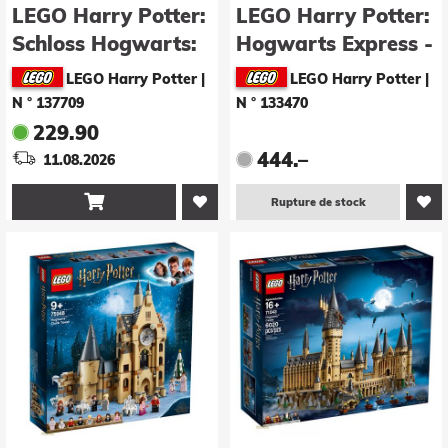
LEGO Harry Potter:
LEGO Harry Potter:
Schloss Hogwarts:
Hogwarts Express -
Ostflügel (76473)
Collector's Edition
LEGO Harry Potter
|
LEGO Harry Potter
|
(76405)
N ° 137709
N ° 133470
229.90
444.–
11.08.2026

Rupture de stock