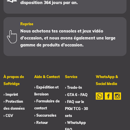
disposition 364 jours par an.
Reprise
Nous achetons tes consoles et jeux vidéo
d’occasion, et nous avons également une large
gamme de produits d’occasion.
À propos de
Aide & Contact
Service
WhatsApp &
Softridge
Social Media
› Expédition et
› Trade-In
livraison
› Imprint
› GTA 6 - FAQ
› Formulaire de
› Protection
› FAQ sur le
contact
des données
PKM TCG - 30
› Succursales
› CGV
sets
› Retour
› WhatsApp
FAQ