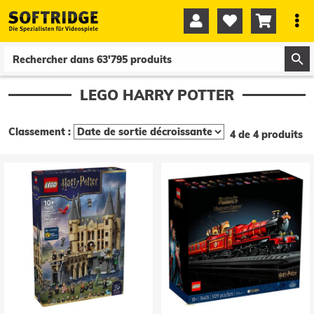




0
0
LEGO HARRY POTTER
Classement :
4 de 4 produits