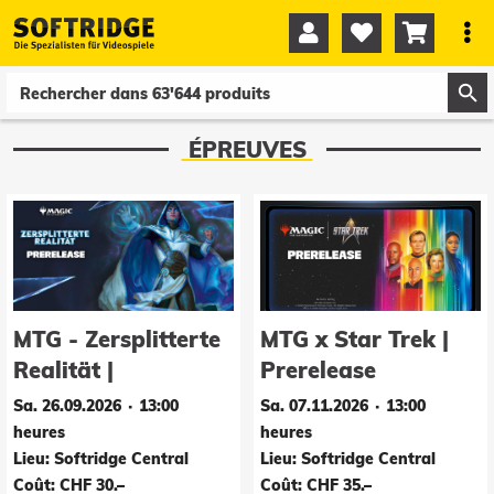




0
0
ÉPREUVES
MTG - Zersplitterte
MTG x Star Trek |
Realität |
Prerelease
Prerelease
Sa. 26.09.2026 ∙ 13:00
Sa. 07.11.2026 ∙ 13:00
heures
heures
Lieu: Softridge Central
Lieu: Softridge Central
Coût: CHF 30.–
Coût: CHF 35.–