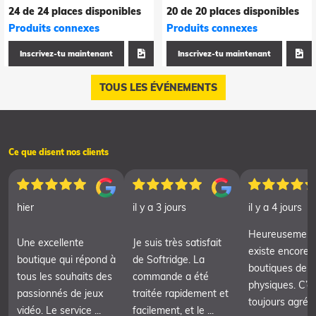
24 de 24 places disponibles
20 de 20 places disponibles
Produits connexes
Produits connexes
Inscrivez-tu maintenant
Inscrivez-tu maintenant
TOUS LES ÉVÉNEMENTS
Ce que disent nos clients
hier
il y a 3 jours
il y a 4 jours
Heureusement, 
Une excellente
Je suis très satisfait
existe encore 
boutique qui répond à
de Softridge. La
boutiques de j
tous les souhaits des
commande a été
physiques. C’e
passionnés de jeux
traitée rapidement et
toujours agréa
vidéo. Le service ...
facilement, et le ...