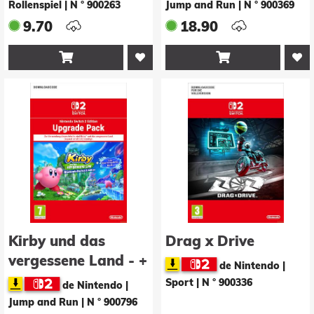
Upgrade Pack
Rollenspiel
|
N ° 900263
Jump and Run
|
N ° 900369
9.70
18.90


Kirby und das
Drag x Drive
vergessene Land - +
de Nintendo |
Die Sternensplitter-
Sport
|
N ° 900336
de Nintendo |
Welt Upgrade Pack
Jump and Run
|
N ° 900796