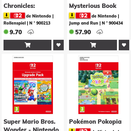
Chronicles:
Mysterious Book
Definitive Edition
de Nintendo |
de Nintendo |
Nintendo Switch 2
Rollenspiel
|
N ° 900213
Jump and Run
|
N ° 900434
Edition - Upgrade
9.70
57.90
Pack


Super Mario Bros.
Pokémon Pokopia
Wonder - Nintendo