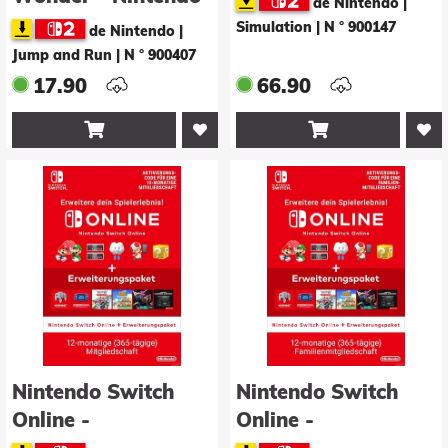
de Nintendo |
Switch 2 Edition +
Simulation
|
N ° 900147
de Nintendo |
Gemeinsam im
Jump and Run
|
N ° 900407
Bellabel-Park
17.90
66.90
Upgrade Pack


Nintendo Switch
Nintendo Switch
Online -
Online -
Mitgliedschaft für
Mitgliedschaft für