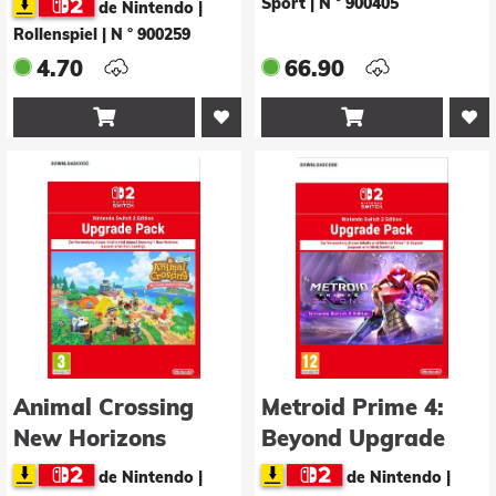
Sport
|
N ° 900405
de Nintendo |
Upgrade Pack
Rollenspiel
|
N ° 900259
4.70
66.90


Animal Crossing
Metroid Prime 4:
New Horizons
Beyond Upgrade
Switch 2 Upgrade
Pack
de Nintendo |
de Nintendo |