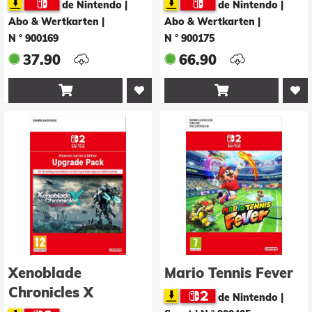
de Nintendo |
de Nintendo |
12 Monate +
12 Monate +
Abo & Wertkarten
|
Abo & Wertkarten
|
Erweiterungs-Paket
Erweiterungs-Paket
N ° 900169
N ° 900175
(Einzelaccount)
(Familienaccount)
37.90
66.90


Xenoblade
Mario Tennis Fever
Chronicles X
de Nintendo |
Definitive Ed