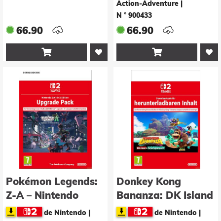
Action-Adventure
|
N ° 900433
66.90
66.90


Pokémon Legends:
Donkey Kong
Z-A – Nintendo
Bananza: DK Island
Switch 2 Edition
& Emerald Rush
de Nintendo |
de Nintendo |