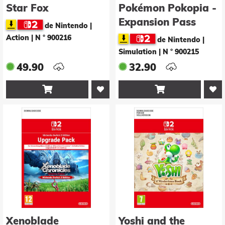
Star Fox
Pokémon Pokopia -
Expansion Pass
de Nintendo |
Action
|
N ° 900216
de Nintendo |
Simulation
|
N ° 900215
49.90
32.90


Xenoblade
Yoshi and the