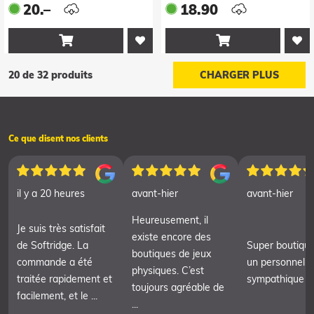
20.–
18.90


20 de 32 produits
CHARGER PLUS
Ce que disent nos clients
il y a 20 heures
avant-hier
avant-hier
Heureusement, il
Je suis très satisfait
existe encore des
de Softridge. La
Super boutiqu
boutiques de jeux
commande a été
un personnel t
physiques. C’est
traitée rapidement et
sympathique
toujours agréable de
facilement, et le ...
...