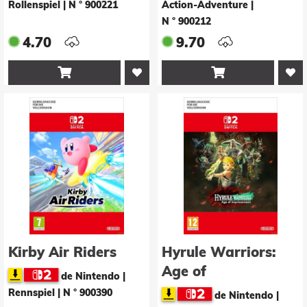
Pack
Rollenspiel
|
N ° 900221
Action-Adventure
|
N ° 900212
4.70
9.70


Kirby Air Riders
Hyrule Warriors:
Age of
de Nintendo |
Imprisonment
Rennspiel
|
N ° 900390
de Nintendo |