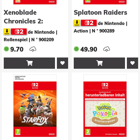
Xenoblade
Splatoon Raiders
Chronicles 2:
de Nintendo |
Nintendo Switch 2
Action
|
N ° 900289
de Nintendo |
Edition - Upgrade
Rollenspiel
|
N ° 900209
Pack
9.70
49.90

