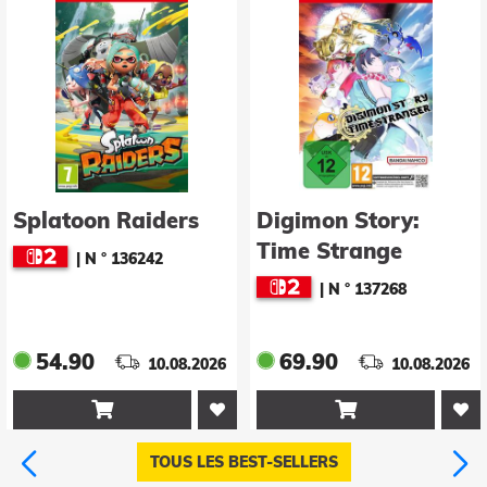
Digimon Story:
Joy-Con 2 2er-Set
Time Strange
(blau/hellgelb)
(Game-Key Card)
|
N ° 137268
|
N ° 137833
69.90
79.90
10.08.2026
10.08.2026


TOUS LES BEST-SELLERS