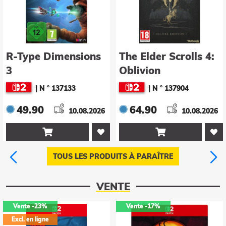
R-Type Dimensions
The Elder Scrolls 4:
3
Oblivion
Remastered -
|
N ° 137133
|
N ° 137904
Deluxe Edition
49.90
64.90
10.08.2026
10.08.2026


TOUS LES PRODUITS À PARAÎTRE
VENTE
Vente
-23%
Vente
-17%
Excl. en ligne