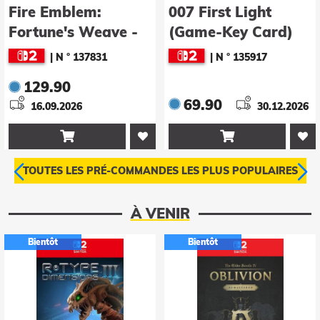
lem:
007 First Light
The Lege
s Weave -
(Game-Key Card)
Zelda: Oc
sche
Time
 137831
|
N ° 135917
|
N °
69.90
79.90
26
30.12.2026


TOUTES LES PRÉ-COMMANDES LES PLUS POPULAIRES
À VENIR
Bientôt
Bientôt