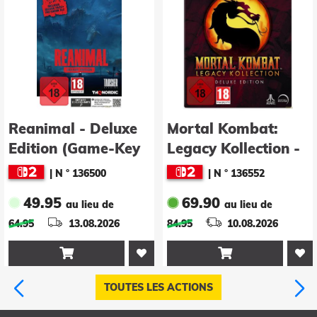
Reanimal - Deluxe
Mortal Kombat:
Edition (Game-Key
Legacy Kollection -
Card)
Deluxe Edition
|
N ° 136500
|
N ° 136552
49.95
69.90
au lieu de
au lieu de
64.95
13.08.2026
84.95
10.08.2026


TOUTES LES ACTIONS