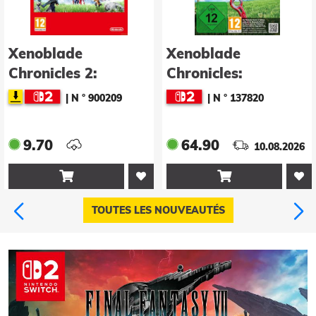
Xenoblade
Disgaea Mayhem -
Chronicles:
Deluxe Edition
Definitive Edition -
(Game-Key Card)
|
N ° 137820
|
N ° 137605
Nintendo Switch 2
Edition
64.90
57.90
10.08.2026
10.08.2026


TOUTES LES NOUVEAUTÉS