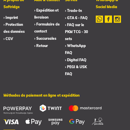
Softridge
Social Media
› Expédition et
› Trade-In
livraison
› Imprint
› GTA 6 - FAQ
› Formulaire de
› Protection
› FAQ sur le
contact
des données
PKM TCG - 30
› Succursales
› CGV
sets
› Retour
› WhatsApp
FAQ
› Digital FAQ
› PEGI & USK
FAQ
Méthodes de paiement en ligne et expédition