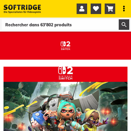




0
0