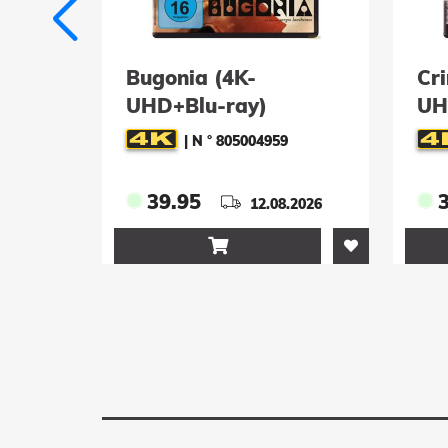
K-
Bugonia (4K-
Cr
UHD+Blu-ray)
UH
|
N ° 805004959
39.95
.2026
12.08.2026
