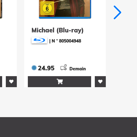
Michael (Blu-ray)
Mich
|
N ° 805004948
24.95
19.
Demain
