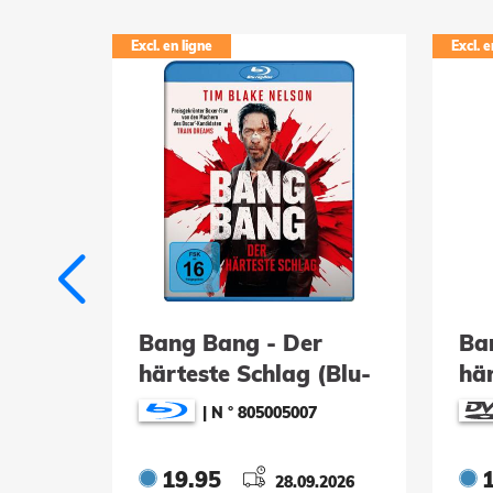
Excl. en ligne
Excl. e
Bang Bang - Der
Ba
UHD)
härteste Schlag (Blu-
hä
ray)
(D
|
N ° 805005007
19.95
.2026
28.09.2026