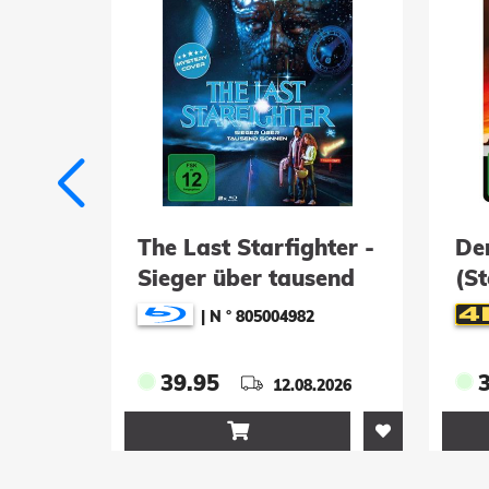
K-
The Last Starfighter -
De
Sieger über tausend
(St
Sonnen (Mediabook, 2
UH
|
N ° 805004982
Blu-rays)
39.95
.2026
12.08.2026
