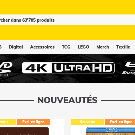
S
Digital
Accessoires
TCG
LEGO
Merch
Textile
NOUVEAUTÉS
veau
Excl. en ligne
Nouveau
Excl. en ligne