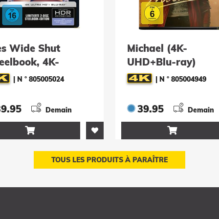
es Wide Shut
Michael (4K-
eelbook, 4K-
UHD+Blu-ray)
D+Blu-ray)
|
N ° 805005024
|
N ° 805004949
39.95
39.95
Demain
Demain


TOUS LES PRODUITS À PARAÎTRE