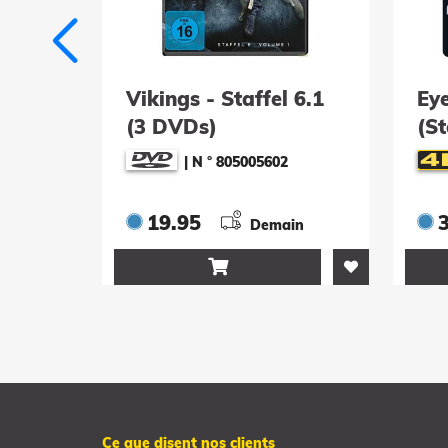
Vikings - Staffel 6.1
Ey
ay)
(3 DVDs)
(St
UH
|
N ° 805005602
19.95
.2026
Demain

Ce que disent nos clients