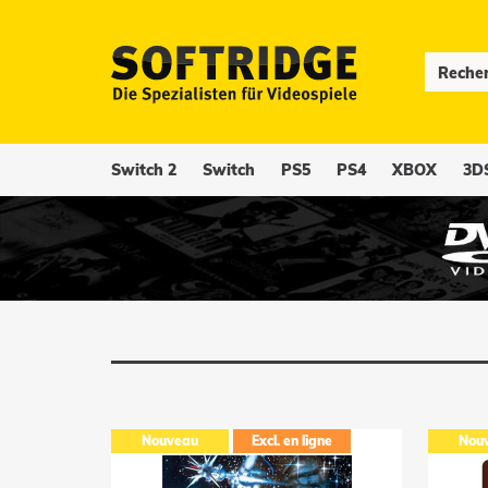
Switch 2
Switch
PS5
PS4
XBOX
3D
gne
Nouveau
Excl. en ligne
Nou