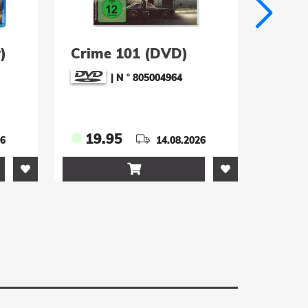
)
Crime 101 (DVD)
Cruis
2 Blu
|
N ° 805004964
19.95
39.
26
14.08.2026
