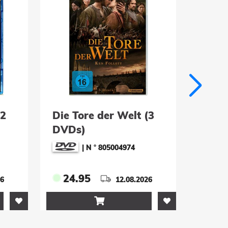
(2
Die Tore der Welt (3
Ein R
DVDs)
Ärger
|
N ° 805004974
24.95
19.
26
12.08.2026
