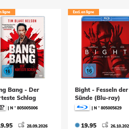
n ligne
Excl. en ligne
ng Bang - Der
Bight - Fesseln der
rteste Schlag
Sünde (Blu-ray)
VD)
|
N ° 805005006
|
N ° 805005629
19.95
19.95
28.09.2026
26.10.20