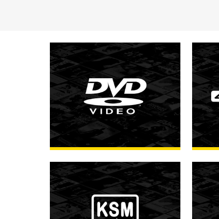
DVD Video
FOUILLER
4K Ul