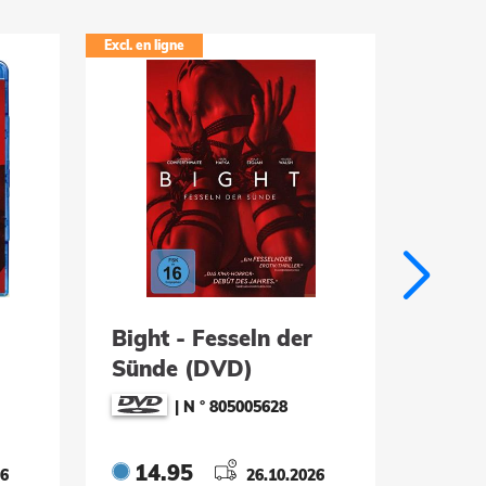
Excl. en ligne
Excl. en li
Bight - Fesseln der
BLEA
Sünde (DVD)
Editi
109) 
|
N ° 805005628
14.95
109
26
26.10.2026