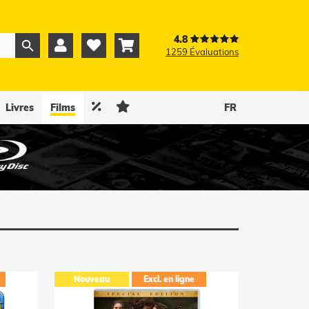
4.8



1259 Évaluations
0
0


Livres
Films
FR
Nouveau
Excl. en ligne
Nouvea