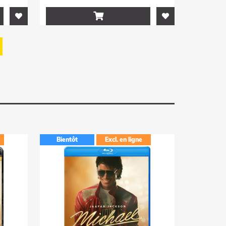

Bientôt
Excl. en ligne
Bientôt