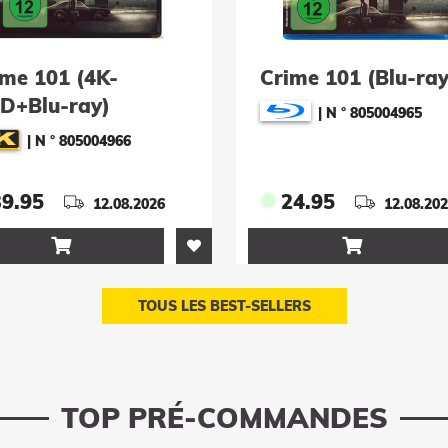
ime 101 (4K-
Crime 101 (Blu-ray
D+Blu-ray)
|
N ° 805004965
|
N ° 805004966
39.95
24.95
12.08.2026
12.08.20


TOUS LES BEST-SELLERS
TOP PRÉ-COMMANDES