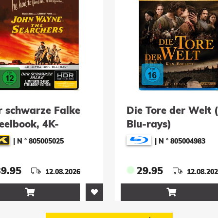
r schwarze Falke
Die Tore der Welt 
eelbook, 4K-
Blu-rays)
D+Blu-ray)
|
N ° 805005025
|
N ° 805004983
39.95
29.95
12.08.2026
12.08.20

