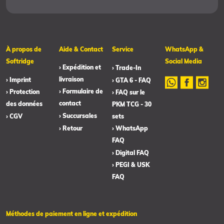
À propos de
Aide & Contact
Service
WhatsApp &
Softridge
Social Media
› Expédition et
› Trade-In
livraison
› Imprint
› GTA 6 - FAQ
› Formulaire de
› Protection
› FAQ sur le
contact
des données
PKM TCG - 30
› Succursales
› CGV
sets
› Retour
› WhatsApp
FAQ
› Digital FAQ
› PEGI & USK
FAQ
Méthodes de paiement en ligne et expédition