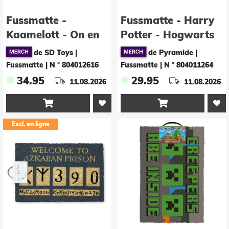
Fussmatte -
Fussmatte - Harry
Kaamelott - On en
Potter - Hogwarts
a Gros
de SD Toys |
de Pyramide |
Fussmatte
|
N ° 804012616
Fussmatte
|
N ° 804011264
34.95
29.95
11.08.2026
11.08.2026


Excl. en ligne