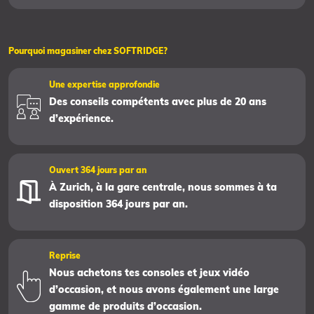
Pourquoi magasiner chez SOFTRIDGE?
Une expertise approfondie
Des conseils compétents avec plus de 20 ans
d’expérience.
Ouvert 364 jours par an
À Zurich, à la gare centrale, nous sommes à ta
disposition 364 jours par an.
Reprise
Nous achetons tes consoles et jeux vidéo
d’occasion, et nous avons également une large
gamme de produits d’occasion.