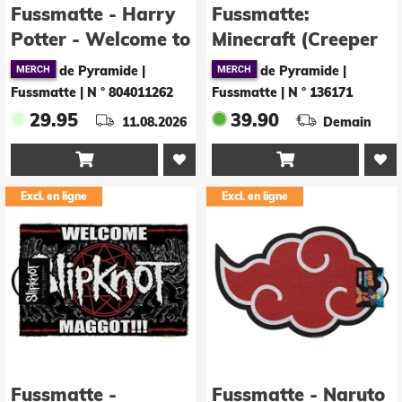
Fussmatte - Harry
Fussmatte:
Potter - Welcome to
Minecraft (Creeper
Azkaban
Need Hugs)
de Pyramide |
de Pyramide |
(40x60cm)
Fussmatte
|
N ° 804011262
Fussmatte
|
N ° 136171
29.95
39.90
11.08.2026
Demain


Excl. en ligne
Excl. en ligne
Fussmatte -
Fussmatte - Naruto