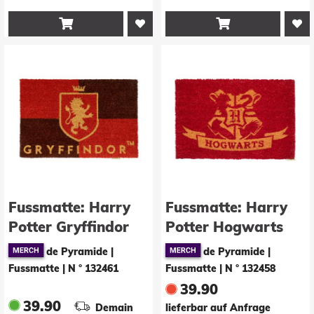


Fussmatte: Harry
Fussmatte: Harry
Potter Gryffindor
Potter Hogwarts
(40x60cm)
(40x60cm)
de Pyramide |
de Pyramide |
Fussmatte
|
N ° 132461
Fussmatte
|
N ° 132458
39.90
39.90
Demain
lieferbar auf Anfrage