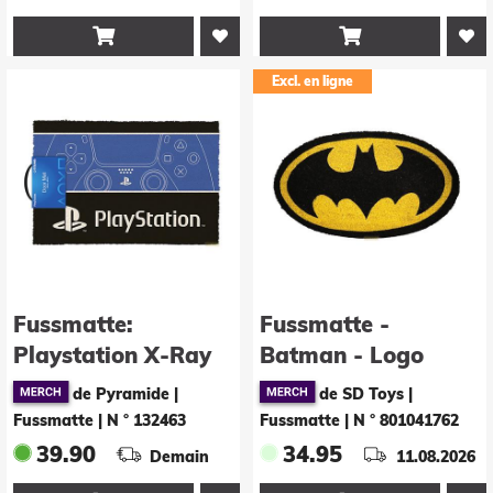


Excl. en ligne
Fussmatte:
Fussmatte -
Playstation X-Ray
Batman - Logo
(40x60cm)
de Pyramide |
de SD Toys |
Fussmatte
|
N ° 132463
Fussmatte
|
N ° 801041762
39.90
34.95
Demain
11.08.2026