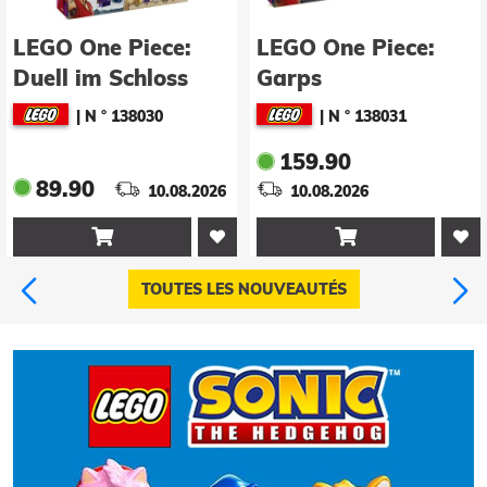
LEGO One Piece:
LEGO One Piece:
Duell im Schloss
Garps
Drumm (75645)
Marineschlachtschiff
|
N ° 138030
|
N ° 138031
(75646)
159.90
89.90
10.08.2026
10.08.2026


TOUTES LES NOUVEAUTÉS