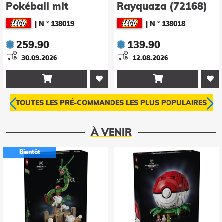
Pokéball mit
Rayquaza (72168)
Beeindruckenden
|
N ° 138019
|
N ° 138018
Trainermomenten
259.90
139.90
(72154)
30.09.2026
12.08.2026


TOUTES LES PRÉ-COMMANDES LES PLUS POPULAIRES
À VENIR
Bientôt