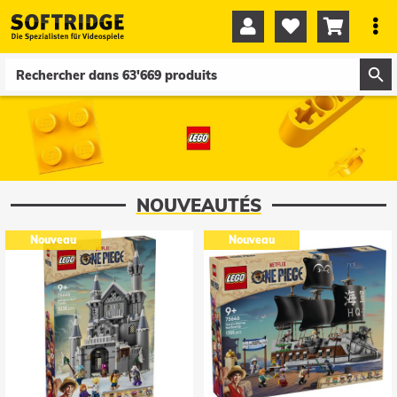




0
0
NOUVEAUTÉS
Nouveau
Nouveau