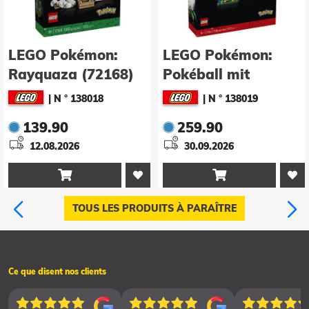
LEGO Pokémon:
LEGO Pokémon:
Rayquaza (72168)
Pokéball mit
Beeindruckenden
|
N ° 138018
|
N ° 138019
Trainermomenten
139.90
259.90
(72154)
12.08.2026
30.09.2026


TOUS LES PRODUITS À PARAÎTRE
Ce que disent nos clients