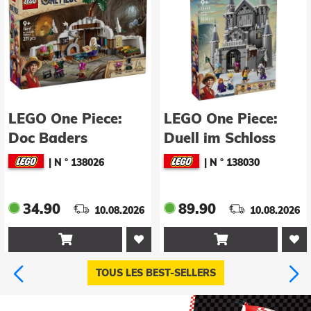
LEGO One Piece:
LEGO One Piece:
Doc Baders
Duell im Schloss
Versteck (75641)
Drumm (75645)
|
N ° 138026
|
N ° 138030
34.90
89.90
10.08.2026
10.08.2026


TOUS LES BEST-SELLERS