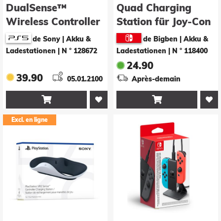
DualSense™
Quad Charging
Wireless Controller
Station für Joy-Con
Charging Station
de Sony | Akku &
de Bigben | Akku &
(DOP26)
Ladestationen
|
N ° 128672
Ladestationen
|
N ° 118400
24.90
39.90
05.01.2100
Après-demain


Excl. en ligne