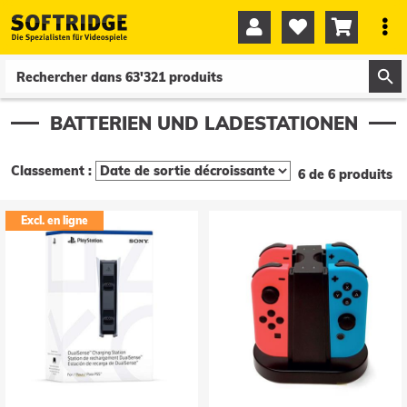




0
0
BATTERIEN UND LADESTATIONEN
Classement :
6 de 6 produits
Excl. en ligne