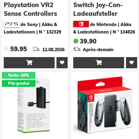
Playstation VR2
Switch Joy-Con-
Sense Controllers
Ladeaufsteller
Charging Station
de Sony | Akku &
de Nintendo | Akku
Ladestationen
|
N ° 132329
& Ladestationen
|
N ° 134826
39.90
59.95
12.08.2026
Après-demain


Vente
-20%
Prix gradué