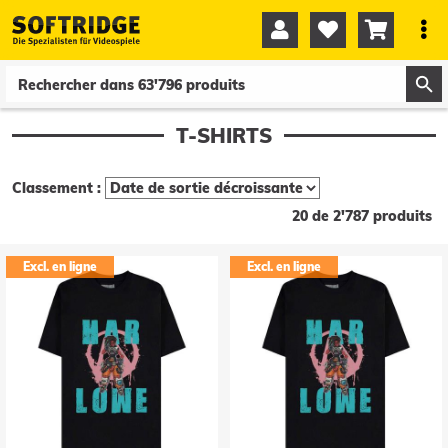




0
0
T-SHIRTS
Classement :
20 de 2'787 produits
Excl. en ligne
Excl. en ligne