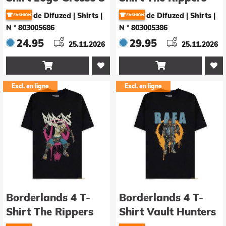
Grösse M
de Difuzed | Shirts
|
de Difuzed | Shirts
|
N ° 803005686
N ° 803005386
24.95
29.95
25.11.2026
25.11.2026


Excl. en ligne
Excl. en ligne
Borderlands 4 T-
Borderlands 4 T-
Shirt The Rippers
Shirt Vault Hunters
Grösse XL
Rafa Grösse L