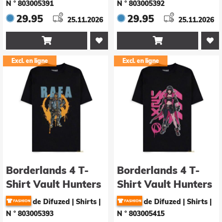
N ° 803005391
N ° 803005392
29.95
29.95
25.11.2026
25.11.2026


Excl. en ligne
Excl. en ligne
Borderlands 4 T-
Borderlands 4 T-
Shirt Vault Hunters
Shirt Vault Hunters
Rafa Grösse XL
Vexd Grösse L
de Difuzed | Shirts
|
de Difuzed | Shirts
|
N ° 803005393
N ° 803005415