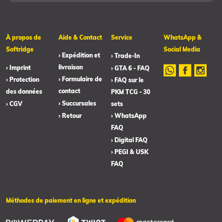
À propos de
Aide & Contact
Service
WhatsApp &
Softridge
Social Media
› Expédition et
› Trade-In
livraison
› Imprint
› GTA 6 - FAQ
› Formulaire de
› Protection
› FAQ sur le
contact
des données
PKM TCG - 30
› Succursales
› CGV
sets
› Retour
› WhatsApp
FAQ
› Digital FAQ
› PEGI & USK
FAQ
Méthodes de paiement en ligne et expédition