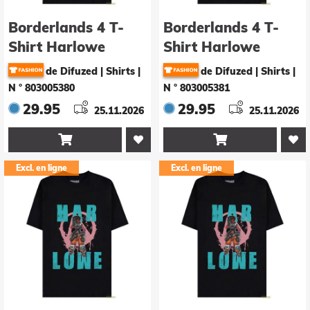
Borderlands 4 T-
Borderlands 4 T-
Shirt Harlowe
Shirt Harlowe
Grösse L
Grösse M
de Difuzed | Shirts
|
de Difuzed | Shirts
|
N ° 803005380
N ° 803005381
29.95
29.95
25.11.2026
25.11.2026


Excl. en ligne
Excl. en ligne