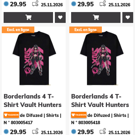
29.95
29.95
25.11.2026
25.11.2026


Excl. en ligne
Excl. en ligne
Borderlands 4 T-
Borderlands 4 T-
Shirt Vault Hunters
Shirt Vault Hunters
Vexd Grösse S
Vexd Grösse XL
de Difuzed | Shirts
|
de Difuzed | Shirts
|
N ° 803005417
N ° 803005418
29.95
29.95
25.11.2026
25.11.2026