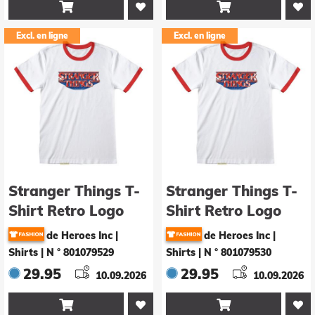


Excl. en ligne
Excl. en ligne
Stranger Things T-
Stranger Things T-
Shirt Retro Logo
Shirt Retro Logo
Grösse L
Grösse M
de Heroes Inc |
de Heroes Inc |
Shirts
|
N ° 801079529
Shirts
|
N ° 801079530
29.95
29.95
10.09.2026
10.09.2026

