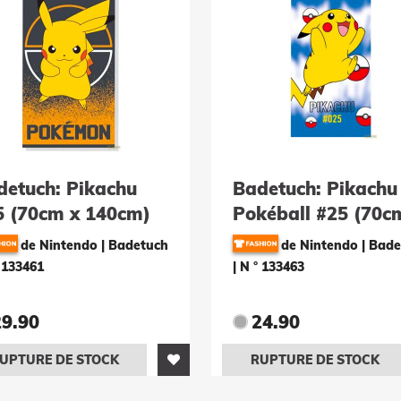
detuch: Pikachu
Badetuch: Pikachu
5 (70cm x 140cm)
Pokéball #25 (70c
0% Baumwolle
140cm) 100%
de Nintendo | Badetuch
de Nintendo | Bad
Polyester
 133461
|
N ° 133463
29.90
24.90
UPTURE DE STOCK
RUPTURE DE STOCK