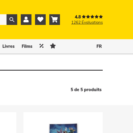
4.8



1262 Évaluations
0
0


Livres
Films
FR
5 de 5 produits