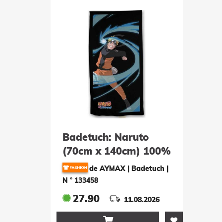
Badetuch: Naruto
(70cm x 140cm) 100%
Baumwolle
de AYMAX | Badetuch
|
N ° 133458
27.90
11.08.2026
