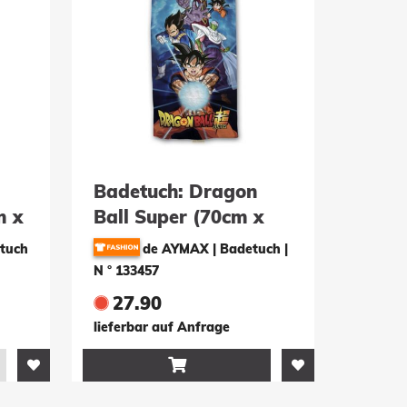
Badetuch: Dragon
m x
Ball Super (70cm x
140cm) 100%
etuch
de AYMAX | Badetuch
|
Baumwolle
N ° 133457
27.90
lieferbar auf Anfrage
