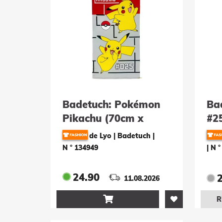
Badetuch: Pokémon
Ba
Pikachu (70cm x
#2
140cm) 100%
10
de Lyo | Badetuch
|
Polyester
N ° 134949
|
N °
24.90
11.08.2026

R