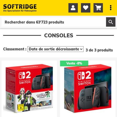




0
0
CONSOLES
Classement :
3 de 3 produits
Vente
-8%