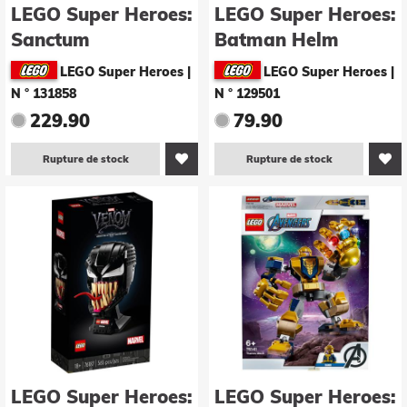
LEGO Super Heroes:
LEGO Super Heroes:
Sanctum
Batman Helm
Sanctorum (76218)
(76182)
LEGO Super Heroes
|
LEGO Super Heroes
|
N ° 131858
N ° 129501
229.90
79.90
Rupture de stock
Rupture de stock
LEGO Super Heroes:
LEGO Super Heroes: