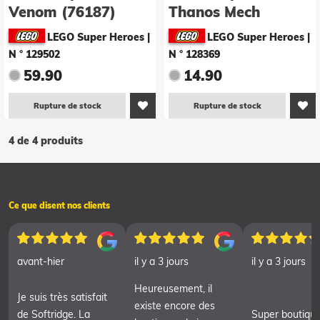
Venom (76187)
Thanos Mech
(76141)
LEGO Super Heroes
|
LEGO Super Heroes
|
N ° 129502
N ° 128369
59.90
14.90
Rupture de stock
Rupture de stock
4 de 4 produits
Ce que disent nos clients
avant-hier
il y a 3 jours
il y a 3 jours
Heureusement, il
Je suis très satisfait
existe encore des
de Softridge. La
Super boutiqu