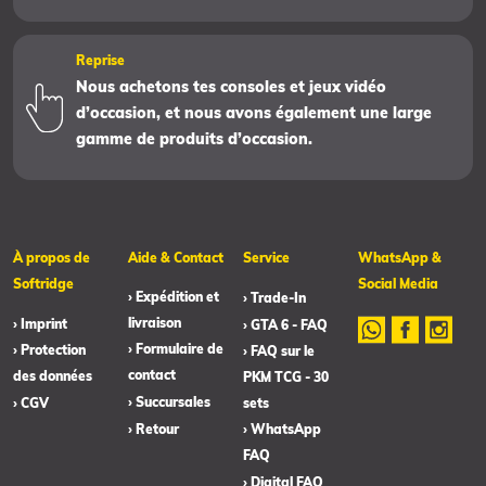
Reprise
Nous achetons tes consoles et jeux vidéo
d’occasion, et nous avons également une large
gamme de produits d’occasion.
À propos de
Aide & Contact
Service
WhatsApp &
Softridge
Social Media
› Expédition et
› Trade-In
livraison
› Imprint
› GTA 6 - FAQ
› Formulaire de
› Protection
› FAQ sur le
contact
des données
PKM TCG - 30
› Succursales
› CGV
sets
› Retour
› WhatsApp
FAQ
› Digital FAQ