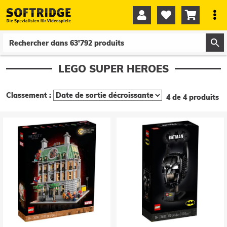




0
0
LEGO SUPER HEROES
Classement :
4 de 4 produits