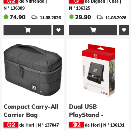
de Nintendo
|
de Bigben | Case
|
N ° 136309
N ° 136325
74.90
29.90
11.08.2026
11.08.2026


Compact Carry-All
Dual USB
Carrier Bag
PlayStand -
Nintendo Switch 2
Schwarz-
de Hori
|
N ° 137047
de Hori
|
N ° 136131