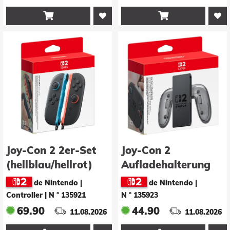


Joy-Con 2 2er-Set
Joy-Con 2
(hellblau/hellrot)
Aufladehalterung
de Nintendo |
de Nintendo
|
Controller
|
N ° 135921
N ° 135923
69.90
44.90
11.08.2026
11.08.2026