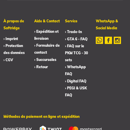
À propos de
Aide & Contact
Service
WhatsApp &
Softridge
Social Media
› Expédition et
› Trade-In
livraison
› Imprint
› GTA 6 - FAQ
› Formulaire de
› Protection
› FAQ sur le
contact
des données
PKM TCG - 30
› Succursales
› CGV
sets
› Retour
› WhatsApp
FAQ
› Digital FAQ
› PEGI & USK
FAQ
Méthodes de paiement en ligne et expédition