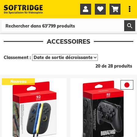




0
0
ACCESSOIRES
Classement :
20 de 28 produits
Nouveau