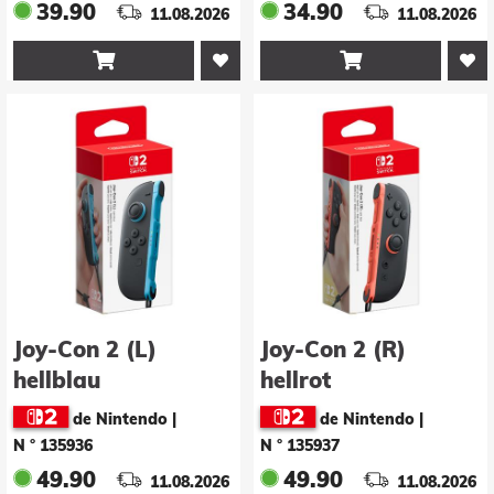
(Schwarz) (Hori)
39.90
34.90
11.08.2026
11.08.2026


Joy-Con 2 (L)
Joy-Con 2 (R)
hellblau
hellrot
de Nintendo
|
de Nintendo
|
N ° 135936
N ° 135937
49.90
49.90
11.08.2026
11.08.2026