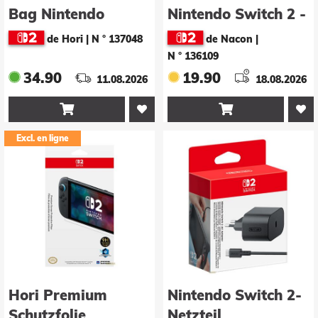
Bag Nintendo
Nintendo Switch 2 -
Switch 2 (Schwarz)
Black- (Nacon)
de Hori
|
N ° 137048
de Nacon
|
(Hori)
N ° 136109
34.90
19.90
11.08.2026
18.08.2026


Excl. en ligne
Hori Premium
Nintendo Switch 2-
Schutzfolie
Netzteil