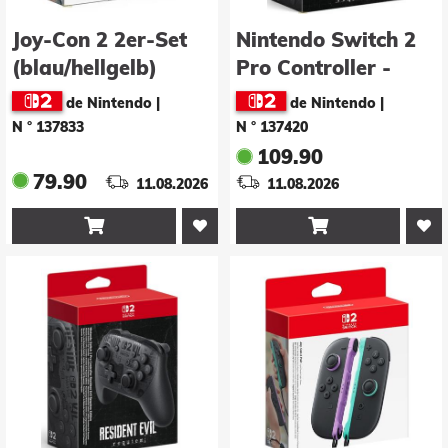
Joy-Con 2 2er-Set
Nintendo Switch 2
(blau/hellgelb)
Pro Controller -
Biohazard Requiem
de Nintendo
|
de Nintendo
|
Edition
N ° 137833
N ° 137420
109.90
79.90
11.08.2026
11.08.2026

