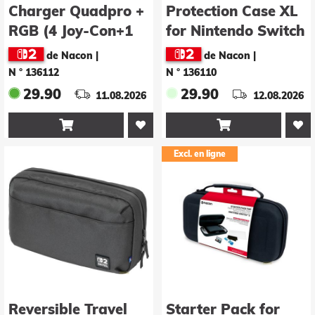
Charger Quadpro +
Protection Case XL
RGB (4 Joy-Con+1
for Nintendo Switch
Pro Controller) for
2 -Black- (Nacon)
de Nacon
|
de Nacon
|
Nintendo Switch 2
N ° 136112
N ° 136110
(Nacon)
29.90
29.90
11.08.2026
12.08.2026


Excl. en ligne
Reversible Travel
Starter Pack for