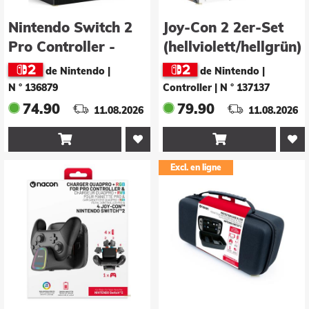
Nintendo Switch 2
Joy-Con 2 2er-Set
Pro Controller -
(hellviolett/hellgrün)
Resident Evil
de Nintendo
|
de Nintendo |
Requiem Edition
N ° 136879
Controller
|
N ° 137137
74.90
79.90
11.08.2026
11.08.2026


Excl. en ligne