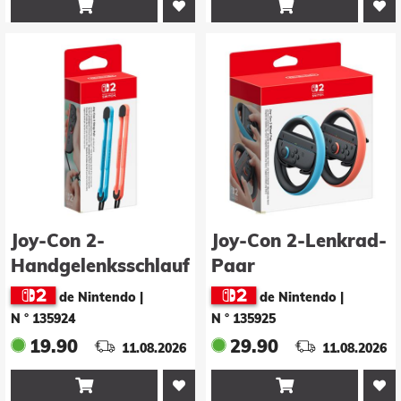


Joy-Con 2-
Joy-Con 2-Lenkrad-
Handgelenksschlaufen-
Paar
Paar
de Nintendo
|
de Nintendo
|
(hellblau/hellrot)
N ° 135924
N ° 135925
19.90
29.90
11.08.2026
11.08.2026

