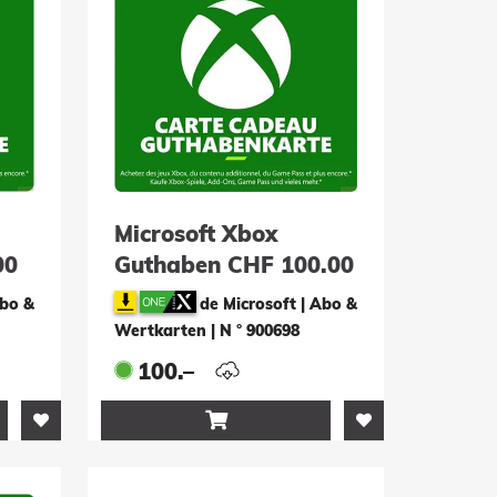
Microsoft Xbox
00
Guthaben CHF 100.00
(ESD)
Abo &
de Microsoft | Abo &
Wertkarten
|
N ° 900698
100.–
