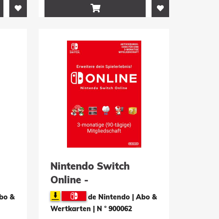

Nintendo Switch
Online -
12
Mitgliedschaft für 3
Abo &
de Nintendo | Abo &
Monate
Wertkarten
|
N ° 900062