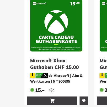
Microsoft Xbox
Mi
Guthaben CHF 15.00
Gu
(ESD)
(E
de Microsoft | Abo &
Wertkarten
|
N ° 900695
Wer
15.–
2
