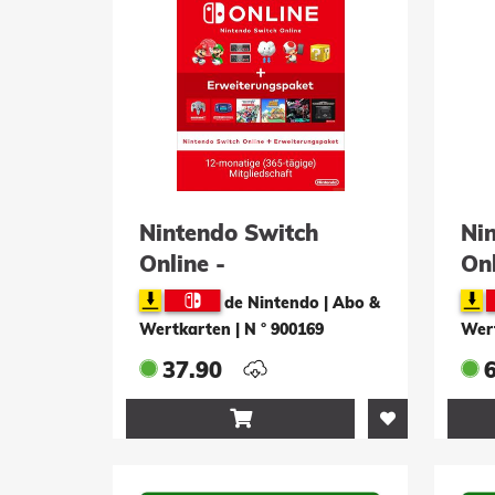
Nintendo Switch
Ni
Online -
Onl
Mitgliedschaft für 12
Mit
de Nintendo | Abo &
Monate +
Mo
Wertkarten
|
N ° 900169
Wer
Erweiterungs-Paket
Er
37.90
(Einzelaccount)
(F
