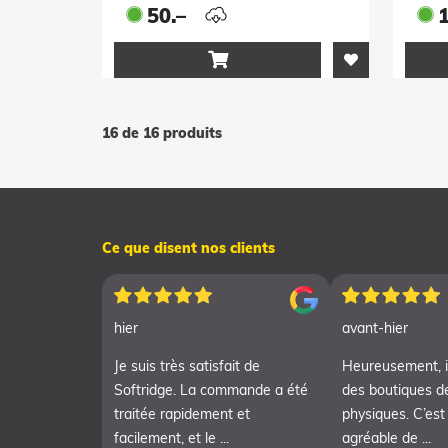
(Ei
50.–

16 de 16 produits
Ce que disent nos clients
hier
avant-hier
Je suis très satisfait de
Heureusement, i
Softridge. La commande a été
des boutiques d
traitée rapidement et
physiques. C’est
facilement, et le ...
agréable de ...