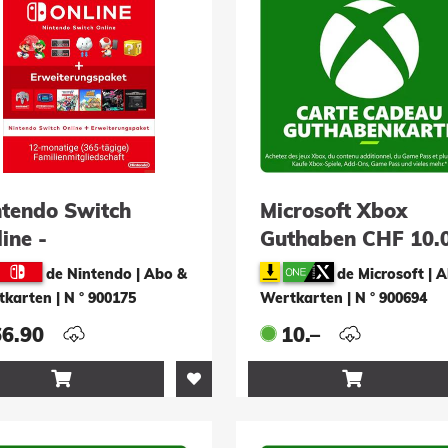
ntendo Switch
Microsoft Xbox
ine -
Guthaben CHF 10.
gliedschaft für 12
(ESD)
de Nintendo | Abo &
de Microsoft | 
nate +
tkarten
|
N ° 900175
Wertkarten
|
N ° 900694
weiterungs-Paket
66.90
10.–
amilienaccount)

