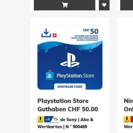

Playstation Store
Ni
Guthaben CHF 50.00
Onl
Mit
de Sony | Abo &
Mo
Wertkarten
|
N ° 900489
Wer