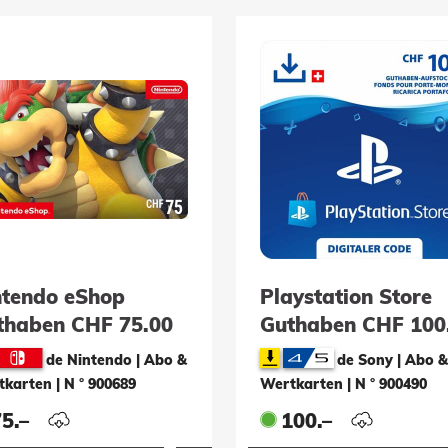
ntendo eShop
Playstation Store
thaben CHF 75.00
Guthaben CHF 100
de Nintendo | Abo &
de Sony | Abo &
tkarten
|
N ° 900689
Wertkarten
|
N ° 900490
5.–
100.–