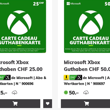
crosoft Xbox
Microsoft Xbox
thaben CHF 25.00
Guthaben CHF 50.
SD)
(ESD)
de Microsoft | Abo &
de Microsoft | 
tkarten
|
N ° 900696
Wertkarten
|
N ° 900697
5.–
50.–

