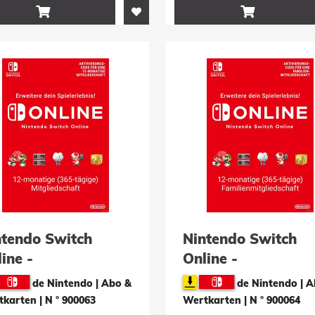


ntendo Switch
Nintendo Switch
ine -
Online -
gliedschaft für 12
Mitgliedschaft für 
de Nintendo | Abo &
de Nintendo | 
nate
Monate
tkarten
|
N ° 900063
Wertkarten
|
N ° 900064