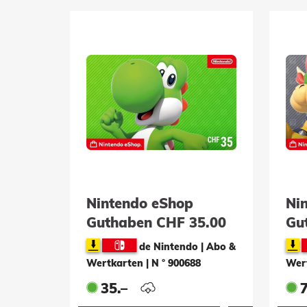
Nintendo eShop
Ni
Guthaben CHF 35.00
Gu
de Nintendo | Abo &
Wertkarten
|
N ° 900688
Wer
35.–
7