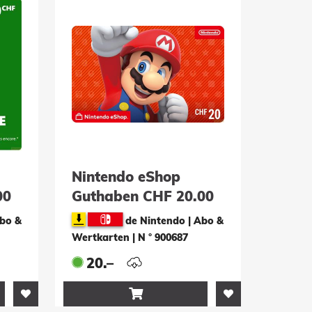
Nintendo eShop
00
Guthaben CHF 20.00
Abo &
de Nintendo | Abo &
Wertkarten
|
N ° 900687
20.–
