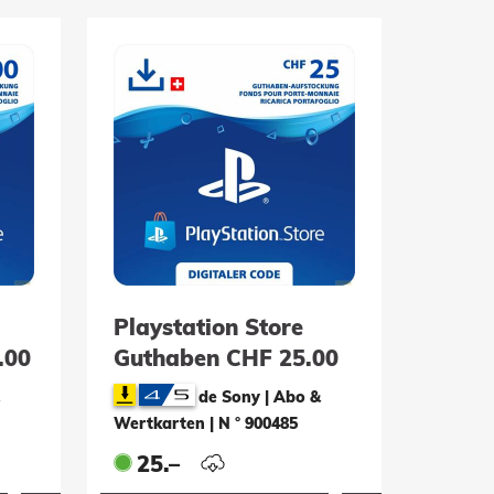
Playstation Store
.00
Guthaben CHF 25.00
de Sony | Abo &
Wertkarten
|
N ° 900485
25.–