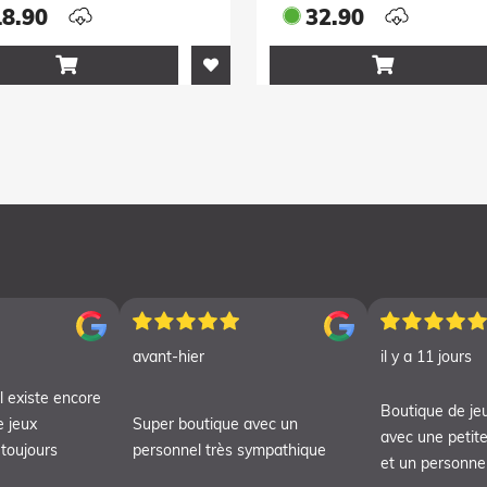
nzelaccount)
(Familienaccount)
18.90
32.90


avant-hier
il y a 11 jours
l existe encore
Boutique de je
e jeux
Super boutique avec un
avec une petite
 toujours
personnel très sympathique
et un personnel