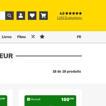
4.8



1260 Évaluations
0
0


Livres
Films
FR
LEUR
16 de 16 produits