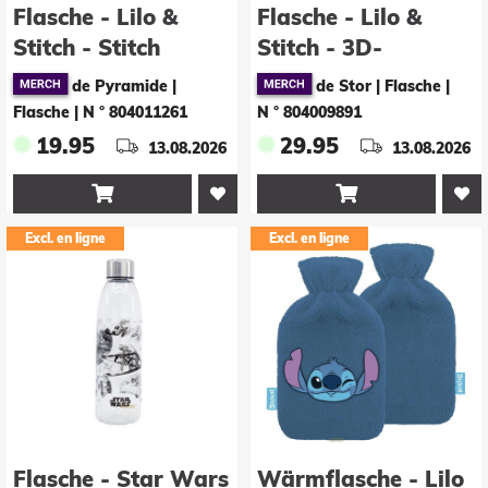
Flasche - Lilo &
Flasche - Lilo &
Stitch - Stitch
Stitch - 3D-
Aluminiumflasche -
de Pyramide |
de Stor | Flasche
|
Stitch
Flasche
|
N ° 804011261
N ° 804009891
19.95
29.95
13.08.2026
13.08.2026


Excl. en ligne
Excl. en ligne
Flasche - Star Wars
Wärmflasche - Lilo