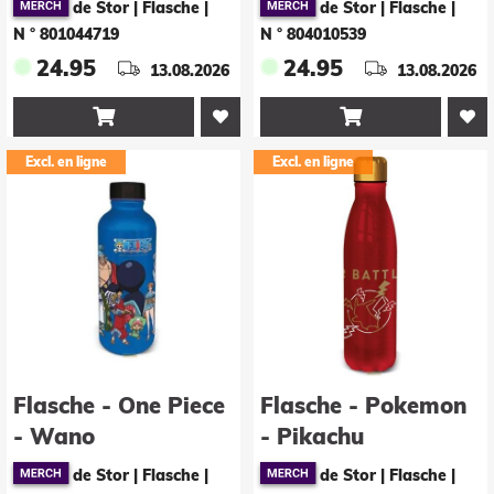
de Stor | Flasche
|
de Stor | Flasche
|
N ° 801044719
N ° 804010539
24.95
24.95
13.08.2026
13.08.2026


Excl. en ligne
Excl. en ligne
Flasche - One Piece
Flasche - Pokemon
- Wano
- Pikachu
de Stor | Flasche
|
de Stor | Flasche
|