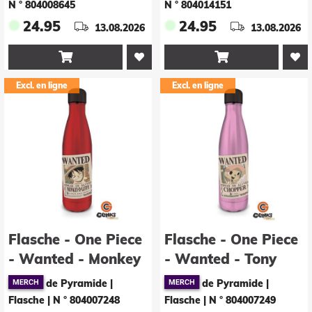
N ° 804008645
N ° 804014151
24.95
24.95
13.08.2026
13.08.2026


Excl. en ligne
Excl. en ligne
Flasche - One Piece
Flasche - One Piece
- Wanted - Monkey
- Wanted - Tony
D. Ruffy
Tony Chopper
de Pyramide |
de Pyramide |
Flasche
|
N ° 804007248
Flasche
|
N ° 804007249