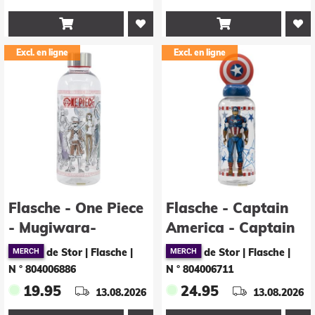


Excl. en ligne
Excl. en ligne
Flasche - One Piece
Flasche - Captain
- Mugiwara-
America - Captain
Piratenbande
America
de Stor | Flasche
|
de Stor | Flasche
|
N ° 804006886
N ° 804006711
19.95
24.95
13.08.2026
13.08.2026