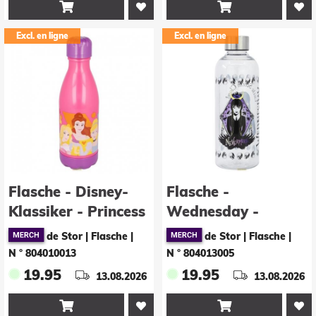


Excl. en ligne
Excl. en ligne
Flasche - Disney-
Flasche -
Klassiker - Princess
Wednesday -
Schädel
de Stor | Flasche
|
de Stor | Flasche
|
N ° 804010013
N ° 804013005
19.95
19.95
13.08.2026
13.08.2026

