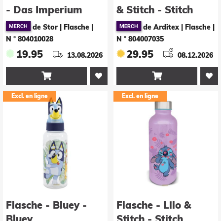
- Das Imperium
& Stitch - Stitch
schlägt zurück
de Stor | Flasche
|
de Arditex | Flasche
|
N ° 804010028
N ° 804007035
19.95
29.95
13.08.2026
08.12.2026


Excl. en ligne
Excl. en ligne
Flasche - Bluey -
Flasche - Lilo &
Bluey
Stitch - Stitch