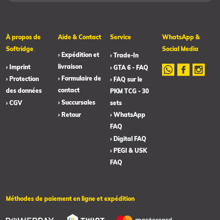
À propos de
Aide & Contact
Service
WhatsApp &
Softridge
Social Media
› Expédition et
› Trade-In
livraison
› Imprint
› GTA 6 - FAQ
› Formulaire de
› Protection
› FAQ sur le
contact
des données
PKM TCG - 30
› Succursales
› CGV
sets
› Retour
› WhatsApp
FAQ
› Digital FAQ
› PEGI & USK
FAQ
Méthodes de paiement en ligne et expédition