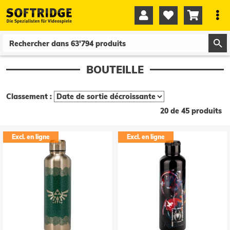




0
0
BOUTEILLE
Classement :
20 de 45 produits
Excl. en ligne
Excl. en ligne