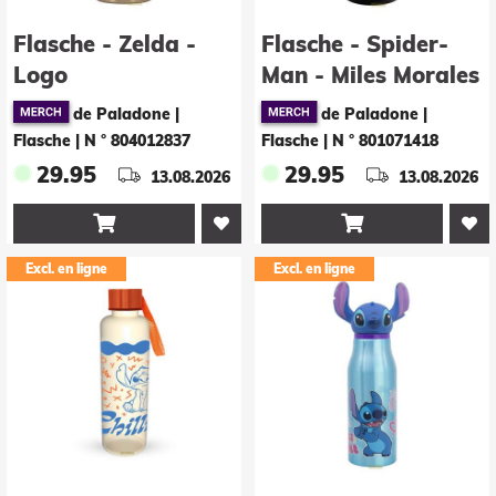
Flasche - Zelda -
Flasche - Spider-
Logo
Man - Miles Morales
de Paladone |
de Paladone |
Flasche
|
N ° 804012837
Flasche
|
N ° 801071418
29.95
29.95
13.08.2026
13.08.2026


Excl. en ligne
Excl. en ligne