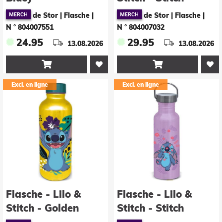
de Stor | Flasche
|
de Stor | Flasche
|
N ° 804007551
N ° 804007032
24.95
29.95
13.08.2026
13.08.2026


Excl. en ligne
Excl. en ligne
Flasche - Lilo &
Flasche - Lilo &
Stitch - Golden
Stitch - Stitch
Stitch