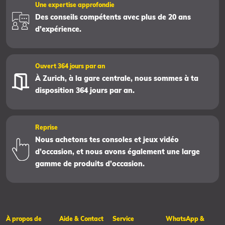
Une expertise approfondie
Des conseils compétents avec plus de 20 ans
d’expérience.
Ouvert 364 jours par an
À Zurich, à la gare centrale, nous sommes à ta
disposition 364 jours par an.
Reprise
Nous achetons tes consoles et jeux vidéo
d’occasion, et nous avons également une large
gamme de produits d’occasion.
À propos de
Aide & Contact
Service
WhatsApp &