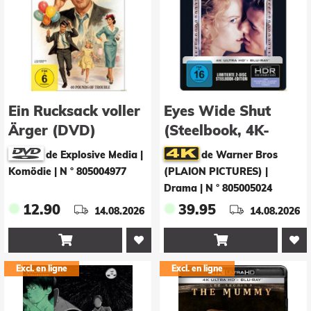
Ein Rucksack voller
Eyes Wide Shut
Ärger (DVD)
(Steelbook, 4K-
UHD+Blu-ray)
de Explosive Media |
de Warner Bros
Komödie
|
N ° 805004977
(PLAION PICTURES) |
Drama
|
N ° 805005024
12.90
39.95
14.08.2026
14.08.2026


Excl. en ligne
Excl. en ligne