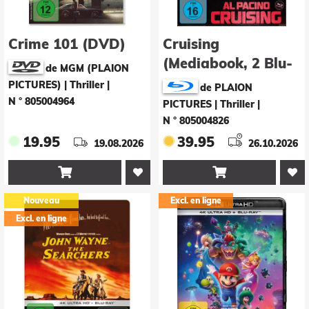
Crime 101 (DVD)
Cruising
(Mediabook, 2 Blu-
de MGM (PLAION
rays)
PICTURES) | Thriller
|
de PLAION
N ° 805004964
PICTURES | Thriller
|
N ° 805004826
19.95
39.95
19.08.2026
26.10.2026


Nouveau
Excl. en ligne
Excl. en ligne