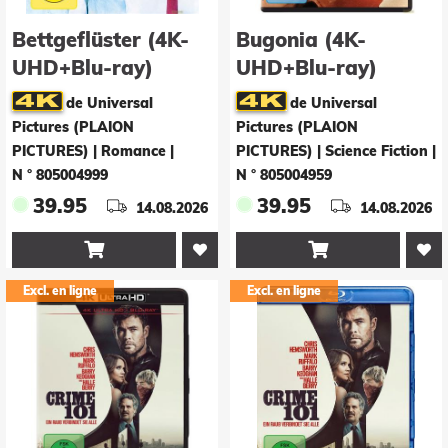
Bettgeflüster (4K-
Bugonia (4K-
UHD+Blu-ray)
UHD+Blu-ray)
de Universal
de Universal
Pictures (PLAION
Pictures (PLAION
PICTURES) | Romance
|
PICTURES) | Science Fiction
|
N ° 805004999
N ° 805004959
39.95
39.95
14.08.2026
14.08.2026


Excl. en ligne
Excl. en ligne