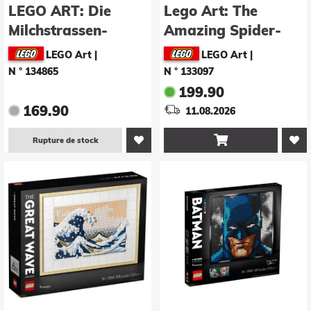
LEGO ART: Die
Lego Art: The
Milchstrassen-
Amazing Spider-
Galaxie (31212)
Man (31209)
LEGO Art
|
LEGO Art
|
N ° 134865
N ° 133097
199.90
169.90
11.08.2026

Rupture de stock