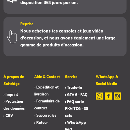
disposition 364 jours par an.
Reprise
Nous achetons tes consoles et jeux vidéo
d’occasion, et nous avons également une large
gamme de produits d’occasion.
À propos de
Aide & Contact
Service
WhatsApp &
Softridge
Social Media
› Expédition et
› Trade-In
livraison
› Imprint
› GTA 6 - FAQ
› Formulaire de
› Protection
› FAQ sur le
contact
des données
PKM TCG - 30
› Succursales
› CGV
sets
› Retour
› WhatsApp
FAQ