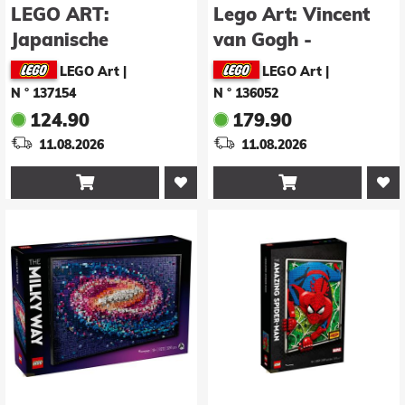
LEGO ART:
Lego Art: Vincent
Japanische
van Gogh -
Kirschblütenlandschaft
Sonnenblumen
LEGO Art
|
LEGO Art
|
(31218)
(31215)
N ° 137154
N ° 136052
124.90
179.90
11.08.2026
11.08.2026

