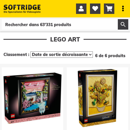




0
0
LEGO ART
Classement :
6 de 6 produits