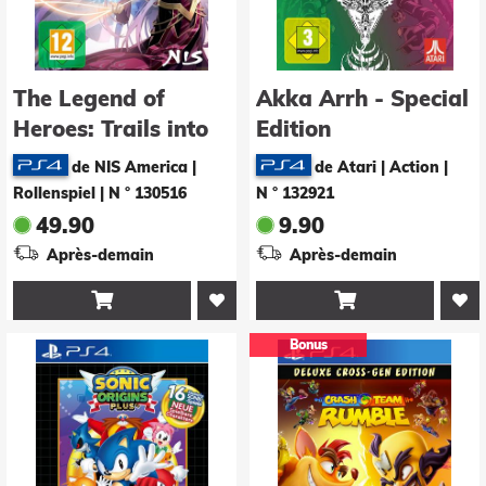
The Legend of
Akka Arrh - Special
Heroes: Trails into
Edition
Reverie - Deluxe
de NIS America |
de Atari | Action
|
Edition
Rollenspiel
|
N ° 130516
N ° 132921
49.90
9.90
Après-demain
Après-demain


Bonus