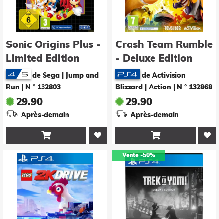
Sonic Origins Plus -
Crash Team Rumble
Limited Edition
- Deluxe Edition
de Sega | Jump and
de Activision
Run
|
N ° 132803
Blizzard | Action
|
N ° 132868
29.90
29.90
Après-demain
Après-demain


Vente
-50%