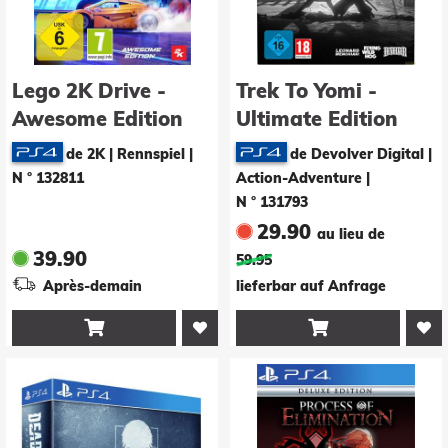
Lego 2K Drive -
Trek To Yomi -
Awesome Edition
Ultimate Edition
de 2K | Rennspiel
|
de Devolver Digital |
N ° 132811
Action-Adventure
|
N ° 131793
29.90
au lieu de
39.90
59.95
Après-demain
lieferbar auf Anfrage

