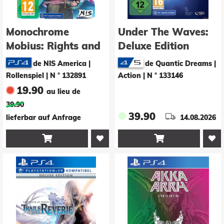
Monochrome
Under The Waves:
Mobius: Rights and
Deluxe Edition
Wrongs Forgotten -
de NIS America |
de Quantic Dreams |
Deluxe Edition
Rollenspiel
|
N ° 132891
Action
|
N ° 133146
19.90
au lieu de
39.90
39.90
lieferbar auf Anfrage
14.08.2026

