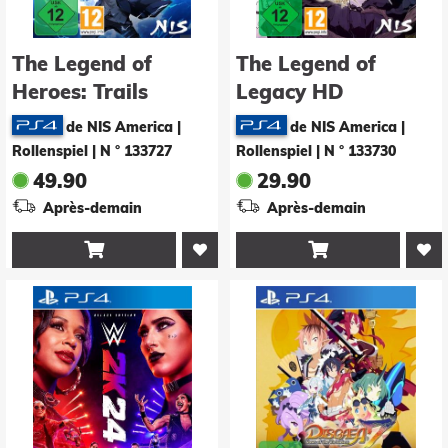
The Legend of
The Legend of
Heroes: Trails
Legacy HD
through Daybreak -
Remastered -
de NIS America |
de NIS America |
Deluxe Edition
Deluxe Edition
Rollenspiel
|
N ° 133727
Rollenspiel
|
N ° 133730
49.90
29.90
Après-demain
Après-demain

