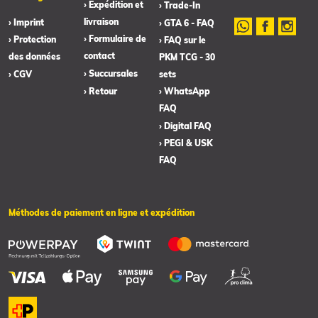
› Expédition et
› Trade-In
livraison
› Imprint
› GTA 6 - FAQ
› Formulaire de
› Protection
› FAQ sur le
contact
des données
PKM TCG - 30
› Succursales
› CGV
sets
› Retour
› WhatsApp
FAQ
› Digital FAQ
› PEGI & USK
FAQ
Méthodes de paiement en ligne et expédition