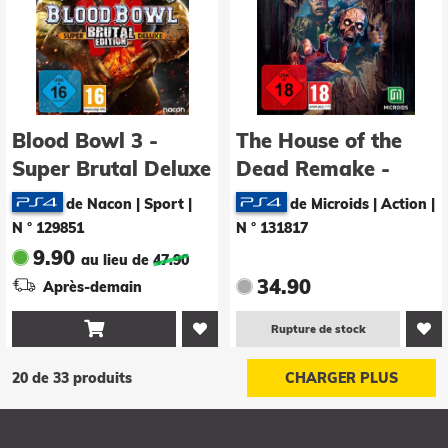
Blood Bowl 3 -
The House of the
Super Brutal Deluxe
Dead Remake -
Edition
Limidead Edition
de Nacon | Sport
|
de Microids | Action
|
N ° 129851
N ° 131817
9.90
au lieu de
47.90
34.90
Après-demain

Rupture de stock
20 de 33 produits
CHARGER PLUS