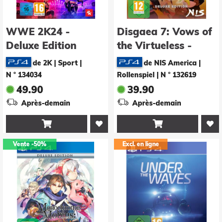
WWE 2K24 -
Disgaea 7: Vows of
Deluxe Edition
the Virtueless -
Deluxe Edition
de 2K | Sport
|
de NIS America |
N ° 134034
Rollenspiel
|
N ° 132619
49.90
39.90
Après-demain
Après-demain


Vente
-50%
Excl. en ligne