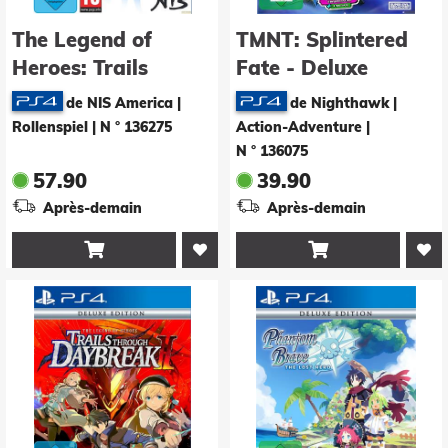
The Legend of
TMNT: Splintered
Heroes: Trails
Fate - Deluxe
beyond the Horizon
Edition
de NIS America |
de Nighthawk |
- Deluxe Edition
Rollenspiel
|
N ° 136275
Action-Adventure
|
N ° 136075
57.90
39.90
Après-demain
Après-demain

