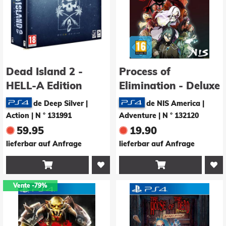
Dead Island 2 -
Process of
HELL-A Edition
Elimination - Deluxe
Edition
de Deep Silver |
de NIS America |
Action
|
N ° 131991
Adventure
|
N ° 132120
59.95
19.90
lieferbar auf Anfrage
lieferbar auf Anfrage


Vente
-79%