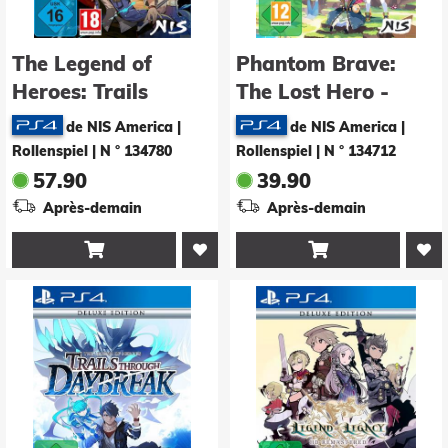
The Legend of
Phantom Brave:
Heroes: Trails
The Lost Hero -
through Daybreak II
Deluxe Edition
de NIS America |
de NIS America |
- Deluxe Edition
Rollenspiel
|
N ° 134780
Rollenspiel
|
N ° 134712
57.90
39.90
Après-demain
Après-demain

