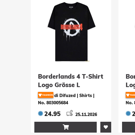
Borderlands 4 T-Shirt
Bor
Logo Grösse L
Lo
di Difuzed | Shirts
|
No. 803005684
No. 
24.95
25.11.2026
