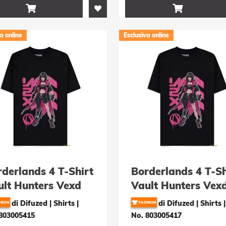


a online
Esclusiva online
derlands 4 T-Shirt
Borderlands 4 T-Sh
ult Hunters Vexd
Vault Hunters Vex
össe L
Grösse S
di Difuzed | Shirts
|
di Difuzed | Shirts
|
803005415
No. 803005417