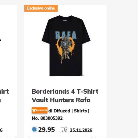
Esclusiva online
irt
Borderlands 4 T-Shirt
a
Vault Hunters Rafa
Grösse S
di Difuzed | Shirts
|
No. 803005392
29.95
26
25.11.2026