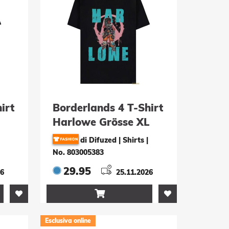
irt
Borderlands 4 T-Shirt
Harlowe Grösse XL
di Difuzed | Shirts
|
No. 803005383
29.95
26
25.11.2026

Esclusiva online