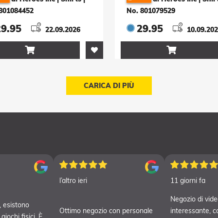
801084452
No. 801079529
29.95
29.95
22.09.2026
10.09.20


CARICA DI PIÙ
l’altro ieri
11 giorni fa
Negozio di vide
 esistono
Ottimo negozio con personale
interessante, c
iochi fisici. È