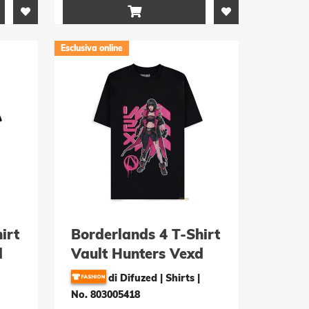

Esclusiva online
irt
Borderlands 4 T-Shirt
d
Vault Hunters Vexd
Grösse XL
di Difuzed | Shirts
|
No. 803005418