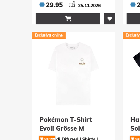
29.95
25.11.2026

Esclusiva online
Esclusiv
Pokémon T-Shirt
Har
Evoli Grösse M
So
Gr
di Difuzed | Shirts
|