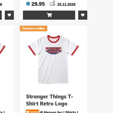
29.95
26
25.11.2026

Esclusiva online
Stranger Things T-
Shirt Retro Logo
Grösse M
ts
|
di Heroes Inc | Shirts
|