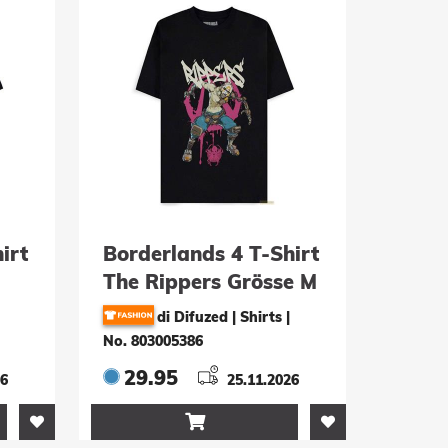
irt
Borderlands 4 T-Shirt
The Rippers Grösse M
di Difuzed | Shirts
|
No. 803005386
29.95
26
25.11.2026
