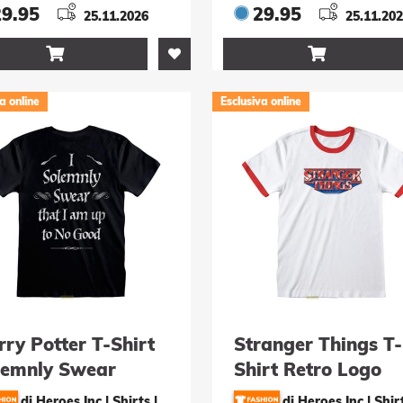
29.95
29.95
25.11.2026
25.11.20


a online
Esclusiva online
ry Potter T-Shirt
Stranger Things T-
lemnly Swear
Shirt Retro Logo
össe S
Grösse L
di Heroes Inc | Shirts
|
di Heroes Inc | Shir