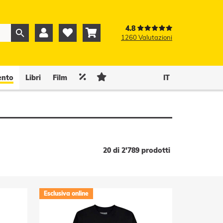
4.8



1260 Valutazioni
0
0


ento
Libri
Film
IT
20 di 2'789 prodotti
Esclusiva online