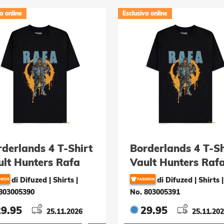
a online
Esclusiva online
derlands 4 T-Shirt
Borderlands 4 T-Sh
ult Hunters Rafa
Vault Hunters Raf
össe L
Grösse M
di Difuzed | Shirts
|
di Difuzed | Shirts
|
803005390
No. 803005391
29.95
29.95
25.11.2026
25.11.20