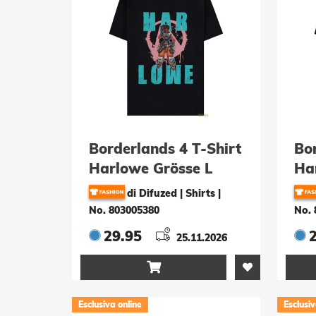
Borderlands 4 T-Shirt
Bor
Harlowe Grösse L
Ha
di Difuzed | Shirts
|
No. 803005380
No. 
29.95
25.11.2026

Esclusiva online
Esclusiv