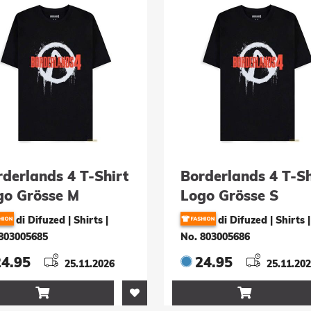
derlands 4 T-Shirt
Borderlands 4 T-Sh
go Grösse M
Logo Grösse S
di Difuzed | Shirts
|
di Difuzed | Shirts
|
803005685
No. 803005686
24.95
24.95
25.11.2026
25.11.20

