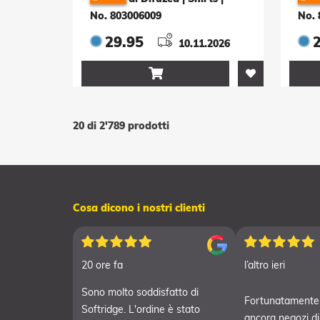
No. 803006009
No. 
29.95
10.11.2026

20 di 2'789 prodotti
Cosa dicono i nostri clienti
20 ore fa
l’altro ieri
Sono molto soddisfatto di
Fortunatamente,
Softridge. L'ordine è stato
ancora negozi di g