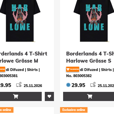
derlands 4 T-Shirt
Borderlands 4 T-Sh
rlowe Grösse M
Harlowe Grösse S
di Difuzed | Shirts
|
di Difuzed | Shirts
|
803005381
No. 803005382
29.95
29.95
25.11.2026
25.11.20


a online
Esclusiva online