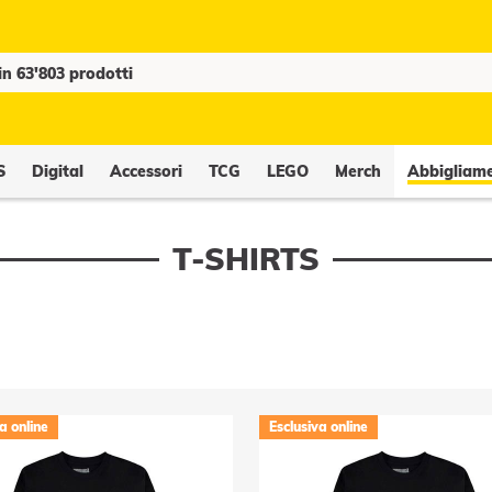
S
Digital
Accessori
TCG
LEGO
Merch
Abbigliam
T-SHIRTS
a online
Esclusiva online