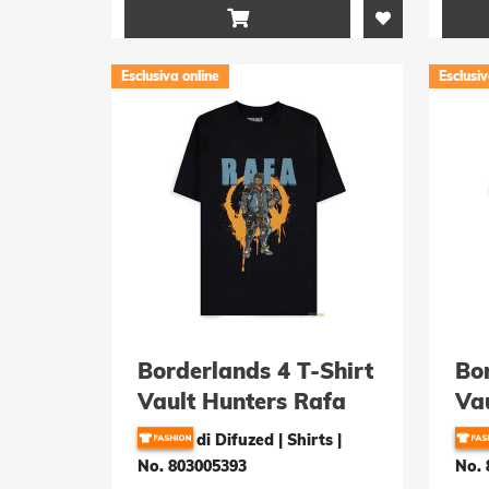

Esclusiva online
Esclusiv
Borderlands 4 T-Shirt
Bor
Vault Hunters Rafa
Va
Grösse XL
Gr
di Difuzed | Shirts
|
No. 803005393
No. 