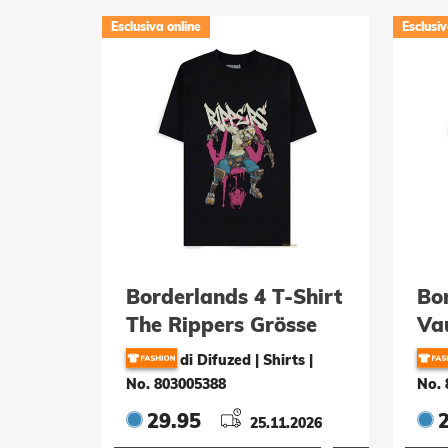
Esclusiva online
Esclusiv
Borderlands 4 T-Shirt
Bor
The Rippers Grösse
Va
XL
Gr
di Difuzed | Shirts
|
No. 803005388
No. 
29.95
25.11.2026