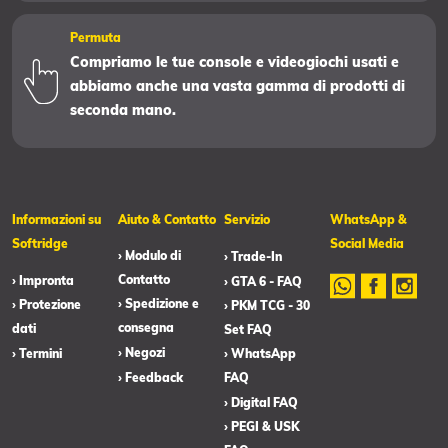
Permuta
Compriamo le tue console e videogiochi usati e
abbiamo anche una vasta gamma di prodotti di
seconda mano.
Informazioni su
Aiuto & Contatto
Servizio
WhatsApp &
Softridge
Social Media
› Modulo di
› Trade-In
Contatto
› Impronta
› GTA 6 - FAQ
› Spedizione e
› Protezione
› PKM TCG - 30
consegna
dati
Set FAQ
› Negozi
› Termini
› WhatsApp
› Feedback
FAQ
› Digital FAQ
› PEGI & USK