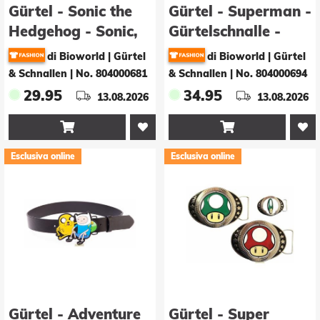
Gürtel - Sonic the
Gürtel - Superman -
Hedgehog - Sonic,
Gürtelschnalle -
the Hedgehog
Logo
di Bioworld | Gürtel
di Bioworld | Gürtel
& Schnallen
|
No. 804000681
& Schnallen
|
No. 804000694
29.95
34.95
13.08.2026
13.08.2026


Esclusiva online
Esclusiva online
Gürtel - Adventure
Gürtel - Super