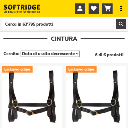




0
0
CINTURA
Cernita:
6 di 6 prodotti
Esclusiva online
Esclusiva online