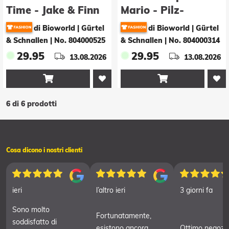
Time - Jake & Finn
Mario - Pilz-
Gürtelschnalle
di Bioworld | Gürtel
di Bioworld | Gürtel
& Schnallen
|
No. 804000525
& Schnallen
|
No. 804000314
29.95
29.95
13.08.2026
13.08.2026


6 di 6 prodotti
Cosa dicono i nostri clienti
ieri
l’altro ieri
3 giorni fa
Sono molto
Fortunatamente,
soddisfatto di
esistono ancora
Ottimo negozi