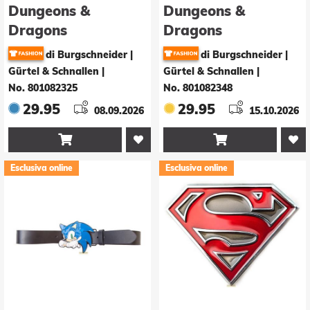
Dungeons &
Dungeons &
Dragons
Dragons
Buchträger Wizard
Buchträger Wizard
di Burgschneider |
di Burgschneider |
Brown
Black
Gürtel & Schnallen
|
Gürtel & Schnallen
|
No. 801082325
No. 801082348
29.95
29.95
08.09.2026
15.10.2026


Esclusiva online
Esclusiva online