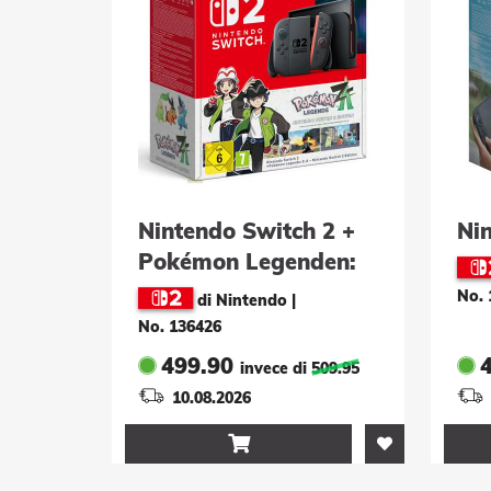
Nintendo Switch 2 +
Ni
Pokémon Legenden:
Z-A Nintendo Switch
No. 
di Nintendo
|
2 Edition-Set
No. 136426
499.90
invece di
509.95
10.08.2026
