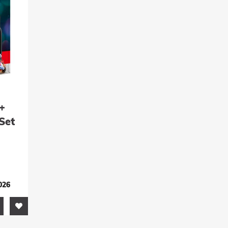
+
Set
026