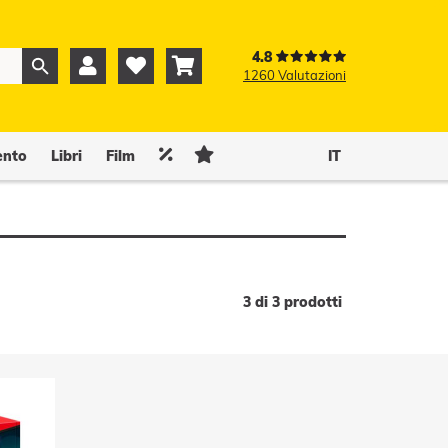
4.8



1260 Valutazioni
0
0


ento
Libri
Film
IT
3 di 3 prodotti