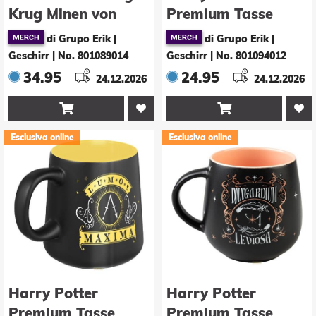
Krug Minen von
Premium Tasse
Moria 600 ml
Expecto Patronum
di Grupo Erik |
di Grupo Erik |
430 ml
Geschirr
|
No. 801089014
Geschirr
|
No. 801094012
34.95
24.95
24.12.2026
24.12.2026


Esclusiva online
Esclusiva online
Harry Potter
Harry Potter
Premium Tasse
Premium Tasse