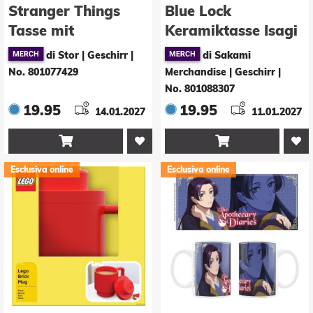
Stranger Things
Blue Lock
Tasse mit
Keramiktasse Isagi
Thermoeffekt
di Stor | Geschirr
|
di Sakami
Upside Down 325
No. 801077429
Merchandise | Geschirr
|
ml
No. 801088307
19.95
19.95
14.01.2027
11.01.2027


Esclusiva online
Esclusiva online