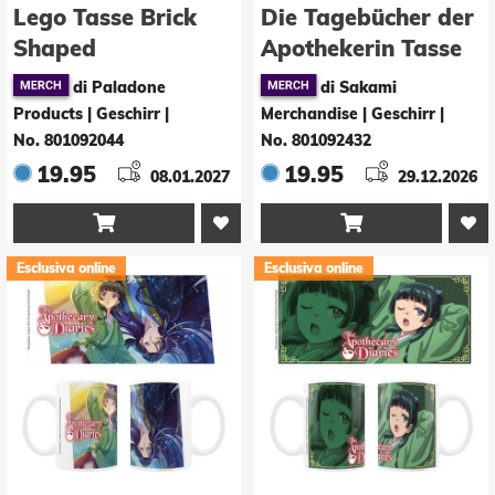
Lego Tasse Brick
Die Tagebücher der
Shaped
Apothekerin Tasse
Jinshi 330 ml
di Paladone
di Sakami
Products | Geschirr
|
Merchandise | Geschirr
|
No. 801092044
No. 801092432
19.95
19.95
08.01.2027
29.12.2026


Esclusiva online
Esclusiva online