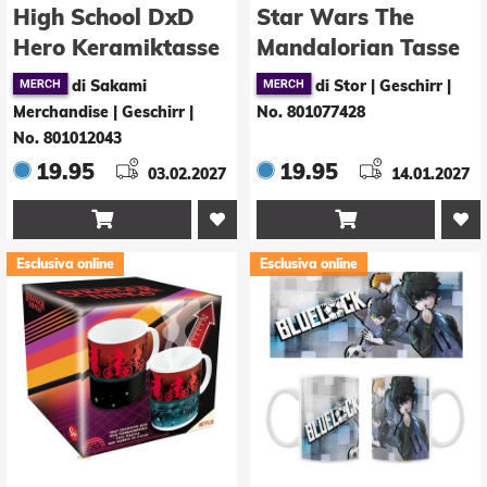
High School DxD
Star Wars The
Hero Keramiktasse
Mandalorian Tasse
Gremory Lingerie
mit Thermoeffekt
di Sakami
di Stor | Geschirr
|
Grogu 325 ml
Merchandise | Geschirr
|
No. 801077428
No. 801012043
19.95
19.95
03.02.2027
14.01.2027


Esclusiva online
Esclusiva online