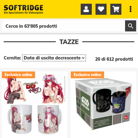




0
0
TAZZE
Cernita:
20 di 612 prodotti
Esclusiva online
Esclusiva online