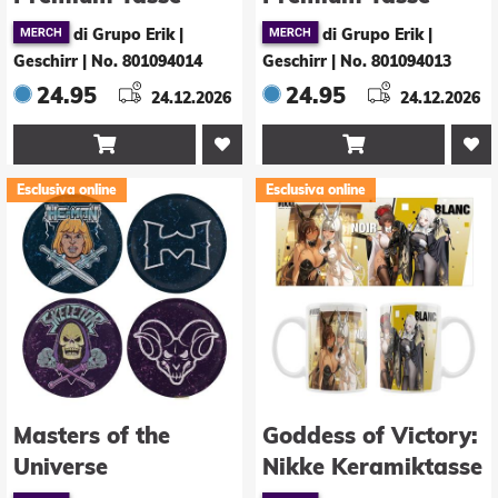
Lumos Maxima 430
Wingardium
di Grupo Erik |
di Grupo Erik |
ml
Leviosa 430 ml
Geschirr
|
No. 801094014
Geschirr
|
No. 801094013
24.95
24.95
24.12.2026
24.12.2026


Esclusiva online
Esclusiva online
Masters of the
Goddess of Victory:
Universe
Nikke Keramiktasse
Untersetzer 4er-
Blanc & Noir