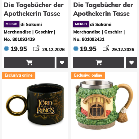
Die Tagebücher der
Die Tagebücher der
Apothekerin Tasse
Apothekerin Tasse
Maomao & Jinshi
Maomao 330 ml
di Sakami
di Sakami
330 ml
Merchandise | Geschirr
|
Merchandise | Geschirr
|
No. 801092429
No. 801092431
19.95
19.95
29.12.2026
29.12.2026


Esclusiva online
Esclusiva online