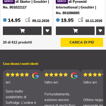
di Skater | Geschirr
|
di Pyramid
No. 801022117
International | Geschirr
|
No. 801086885
14.95
19.95
09.12.2026
10.11.2026


20 di 612 prodotti
CARICA DI PIÙ
Cosa dicono i nostri clienti
ieri
l’altro ieri
l’altro ieri
Sono molto
Fortunatamente,
soddisfatto di
esistono ancora
Ottimo negozi
Softridge. L'ordine è
negozi di giochi fisici.
personale mol