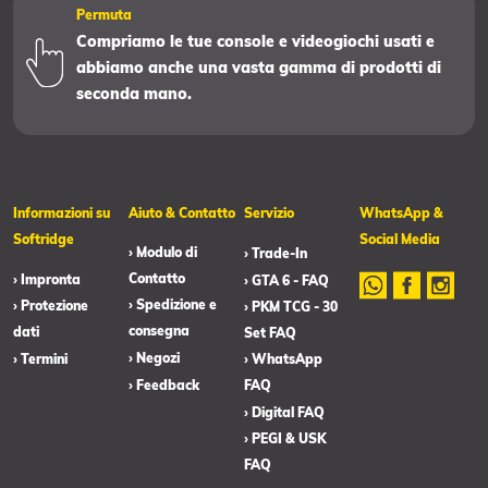
Permuta
Compriamo le tue console e videogiochi usati e
abbiamo anche una vasta gamma di prodotti di
seconda mano.
Informazioni su
Aiuto & Contatto
Servizio
WhatsApp &
Softridge
Social Media
› Modulo di
› Trade-In
Contatto
› Impronta
› GTA 6 - FAQ
› Spedizione e
› Protezione
› PKM TCG - 30
consegna
dati
Set FAQ
› Negozi
› Termini
› WhatsApp
› Feedback
FAQ
› Digital FAQ
› PEGI & USK
FAQ