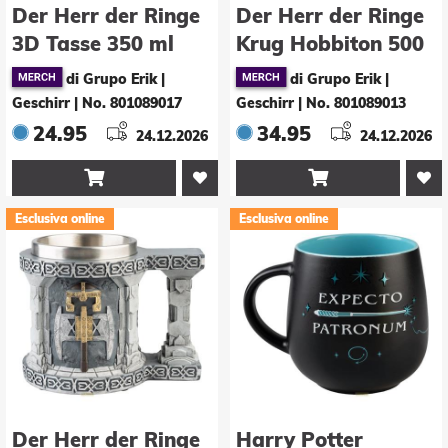
Der Herr der Ringe
Der Herr der Ringe
3D Tasse 350 ml
Krug Hobbiton 500
ml
di Grupo Erik |
di Grupo Erik |
Geschirr
|
No. 801089017
Geschirr
|
No. 801089013
24.95
34.95
24.12.2026
24.12.2026


Esclusiva online
Esclusiva online
Der Herr der Ringe
Harry Potter