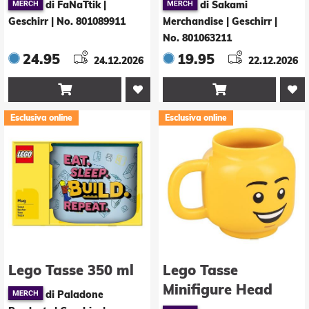
di FaNaTtik |
di Sakami
Pack Printed Metal
Geschirr
|
No. 801089911
Merchandise | Geschirr
|
No. 801063211
24.95
19.95
24.12.2026
22.12.2026


Esclusiva online
Esclusiva online
Lego Tasse 350 ml
Lego Tasse
Minifigure Head
di Paladone
Shaped