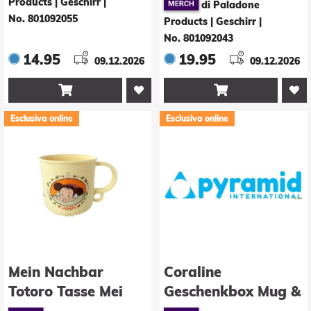
Products | Geschirr
|
di Paladone
No. 801092055
Products | Geschirr
|
No. 801092043
14.95
19.95
09.12.2026
09.12.2026


Esclusiva online
Esclusiva online
Mein Nachbar
Coraline
Totoro Tasse Mei
Geschenkbox Mug &
Sock