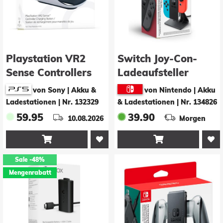
Playstation VR2
Switch Joy-Con-
Sense Controllers
Ladeaufsteller
Charging Station
von Sony | Akku &
von Nintendo | Akku
Ladestationen
|
Nr. 132329
& Ladestationen
|
Nr. 134826
59.95
39.90
10.08.2026
Morgen


Sale
-48%
Mengenrabatt