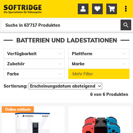




0
0
BATTERIEN UND LADESTATIONEN
Verfügbarkeit
Plattform
Zubehör
Marke
Farbe
Mehr Filter
Sortierung:
6 von 6 Produkten
Online exklusiv