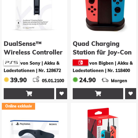
DualSense™
Quad Charging
Wireless Controller
Station für Joy-Con
Charging Station
von Sony | Akku &
von Bigben | Akku &
(DOP26)
Ladestationen
|
Nr. 128672
Ladestationen
|
Nr. 118400
39.90
24.90
05.01.2100
Morgen


Online exklusiv