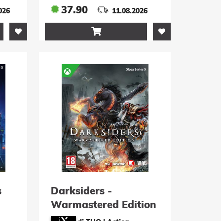
37.90
026
11.08.2026

s
Darksiders -
Warmastered Edition