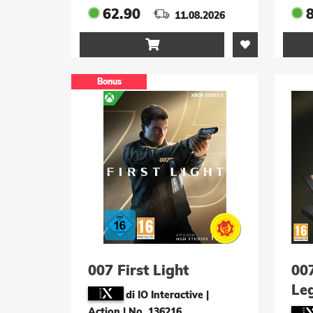
62.90
11.08.2026

Bonus
007 First Light
007
Leg
di IO Interactive |
Edi
Action
|
No. 136216