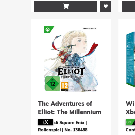

The Adventures of
Wir
Elliot: The Millennium
Xb
Ho
di Square Enix |
Edi
Rollenspiel
|
No. 136488
Cont