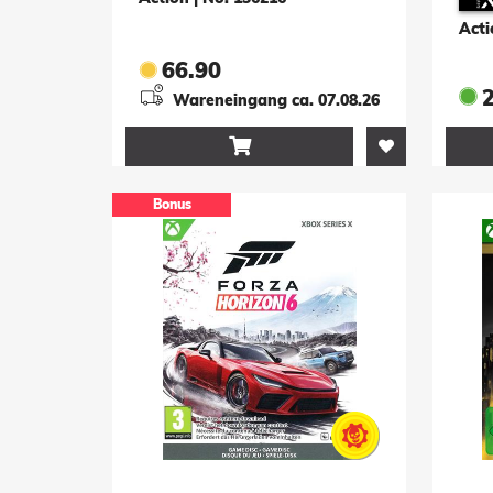
Acti
66.90
Wareneingang ca. 07.08.26

Bonus