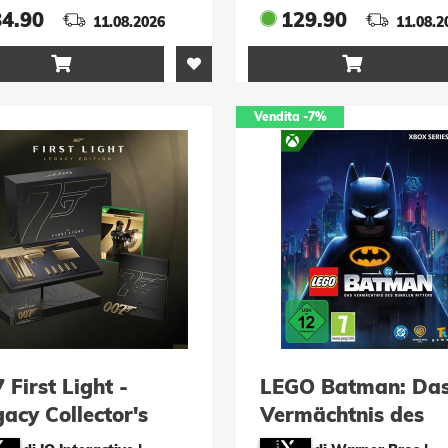
84.90
129.90
11.08.2026
11.08.2


Vendita
-7%
 First Light -
LEGO Batman: Da
acy Collector's
Vermächtnis des
tion
Dunklen Ritters