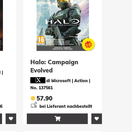
Halo: Campaign
Evolved
l
|
di Microsoft | Action
|
No. 137561
57.90
26
bei Lieferant nachbestellt
