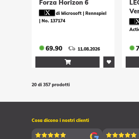
Forza Horizon 6
LE
Ve
di Microsoft | Rennspiel
Dun
|
No. 137174
Del
Act
69.90
11.08.2026

20 di 357 prodotti
Cosa dicono i nostri clienti