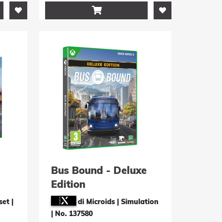

Bus Bound - Deluxe
Edition
set
|
di Microids | Simulation
|
No. 137580