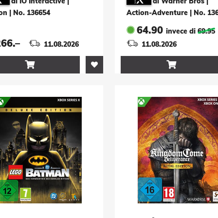
di IO Interactive |
di Warner Bros |
on
|
No. 136654
Action-Adventure
|
No. 13
64.90
invece di
69.95
266.–
11.08.2026
11.08.2026

