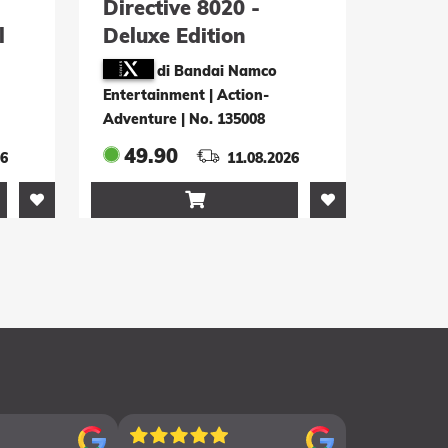
Directive 8020 -
l
Deluxe Edition
di Bandai Namco
Entertainment | Action-
Adventure
|
No. 135008
49.90
26
11.08.2026
