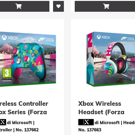


eless Controller
Xbox Wireless
ox Series (Forza
Headset (Forza
rizon 6 Limited
Horizon 6 Limited
di Microsoft |
di Microsoft | Head
tion)
Edition)
roller
|
No. 137662
No. 137663