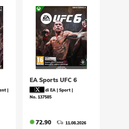
EA Sports UFC 6
ent |
di EA | Sport
|
No. 137585
72.90
11.08.2026