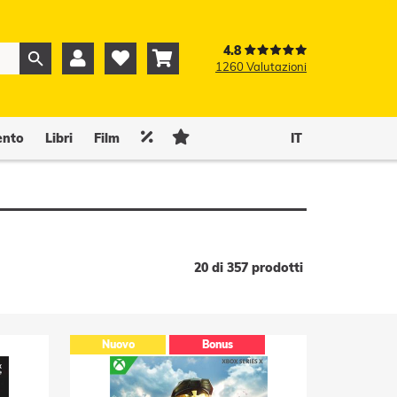
4.8



1260 Valutazioni
0
0


ento
Libri
Film
IT
20 di 357 prodotti
Nuovo
Bonus