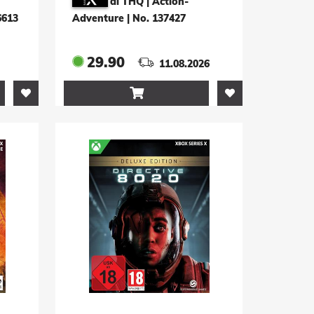
di THQ | Action-
6613
Adventure
|
No. 137427
29.90
11.08.2026
