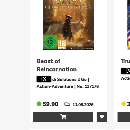
Beast of
Tr
Reincarnation
Acti
di Solutions 2 Go |
Action-Adventure
|
No. 137176
59.90
11.08.2026
