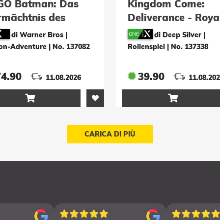
GO Batman: Das
Kingdom Come:
rmächtnis des
Deliverance - Roya
klen Ritters -
Edition
di Warner Bros |
di Deep Silver |
uxe Edition
ion-Adventure
|
No. 137082
Rollenspiel
|
No. 137338
74.90
39.90
11.08.2026
11.08.20


CARICA DI PIÙ