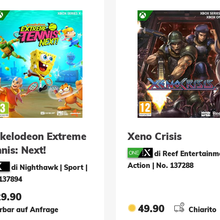
ckelodeon Extreme
Xeno Crisis
nis: Next!
di Reef Entertainm
Action
|
No. 137288
di Nighthawk | Sport
|
137894
29.90
49.90
erbar auf Anfrage
Chiarito