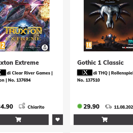
uxton Extreme
Gothic 1 Classic
di Clear River Games |
di THQ | Rollenspie
on
|
No. 137694
No. 137510
34.90
29.90
Chiarito
11.08.20

