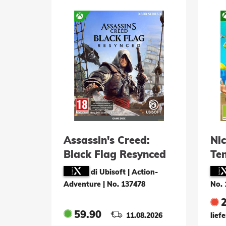
Assassin's Creed:
Ni
Black Flag Resynced
Ten
di Ubisoft | Action-
Adventure
|
No. 137478
No. 
59.90
11.08.2026
lief