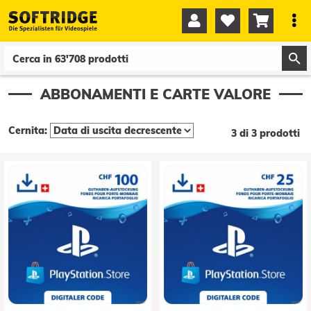




0
0
ABBONAMENTI E CARTE VALORE
Cernita:
3 di 3 prodotti