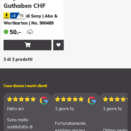
Guthaben CHF
50.00
di Sony | Abo &
Wertkarten
|
No. 900489
50.–

3 di 3 prodotti
Cosa dicono i nostri clienti
l’altro ieri
3 giorni fa
3 giorni fa
Sono molto
Fortunatamente,
soddisfatto di
esistono ancora
Ottimo negozi