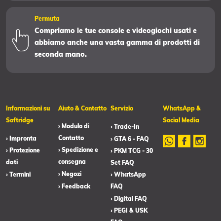
Permuta
Compriamo le tue console e videogiochi usati e
abbiamo anche una vasta gamma di prodotti di
seconda mano.
Informazioni su
Aiuto & Contatto
Servizio
WhatsApp &
Softridge
Social Media
› Modulo di
› Trade-In
Contatto
› Impronta
› GTA 6 - FAQ
› Spedizione e
› Protezione
› PKM TCG - 30
consegna
dati
Set FAQ
› Negozi
› Termini
› WhatsApp
› Feedback
FAQ
› Digital FAQ
› PEGI & USK