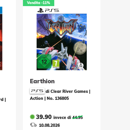
Vendita
-11%
Earthion
di Clear River Games |
Action
|
No. 136805
rd |
39.90
invece di
44.95
10.08.2026