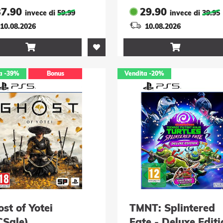
37.90
29.90
invece di
59.99
invece di
39.95
10.08.2026
10.08.2026


a
-39%
Bonus
Vendita
-20%
st of Yotei
TMNT: Splintered
CSale)
Fate - Deluxe Editi