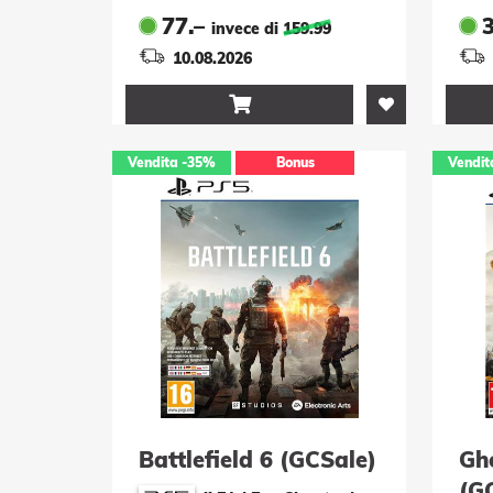
77.–
invece di
159.99
10.08.2026

Vendita
-35%
Bonus
Vendit
Battlefield 6 (GCSale)
Gho
(G