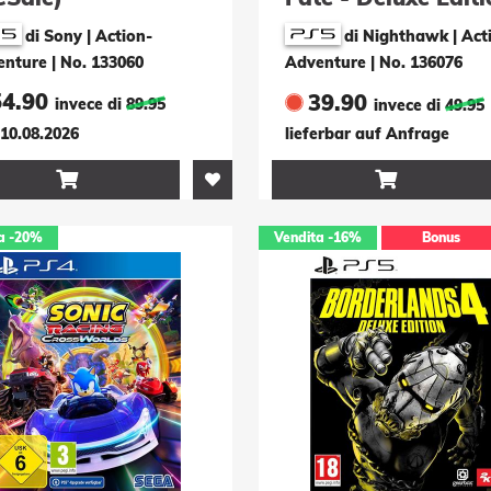
di Sony | Action-
di Nighthawk | Act
enture
|
No. 133060
Adventure
|
No. 136076
54.90
39.90
invece di
89.95
invece di
49.95
10.08.2026
lieferbar auf Anfrage


a
-20%
Vendita
-16%
Bonus