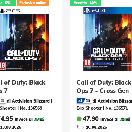
ta
-6%
Esclusiva online
Vendita
-40%
l of Duty: Black
Call of Duty: Black
s 7
Ops 7 - Cross Gen
Bundle
di Activision Blizzard |
di Activision Blizza
 Shooter
|
No. 136569
Ego Shooter
|
No. 136571
74.95
47.90
invece di
79.99
invece di
79.99
13.08.2026
10.08.2026