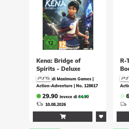
Kena: Bridge of
R-
Spirits - Deluxe
Boo
Edition
Edi
di Maximum Games |
Action-Adventure
|
No. 128617
Acti
29.90
invece di
64.90
10.08.2026
