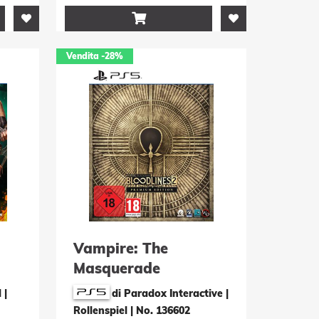

Vendita
-28%
Vampire: The
Masquerade
Bloodlines 2 -
l
|
di Paradox Interactive |
Premium Edition
Rollenspiel
|
No. 136602