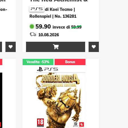
the White Guardian
ion-
di Koei Tecmo |
Rollenspiel
|
No. 136281
59.90
invece di
59.99
10.08.2026

Vendita
-53%
Bonus