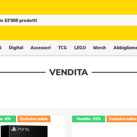
S
Digital
Accessori
TCG
LEGO
Merch
Abbigliam
VENDITA
ta
-6%
Esclusiva online
Vendita
-31%
Esclusiva online