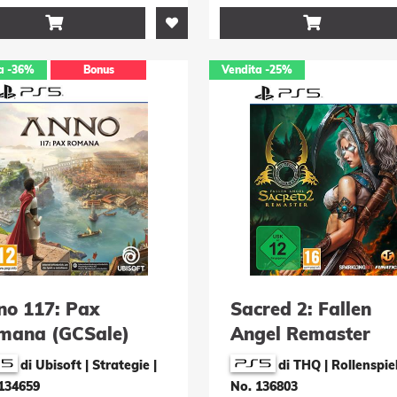


a
-36%
Bonus
Vendita
-25%
no 117: Pax
Sacred 2: Fallen
mana (GCSale)
Angel Remaster
di Ubisoft | Strategie
|
di THQ | Rollenspie
134659
No. 136803