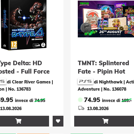
Type Delta: HD
TMNT: Splintered
sted - Full Force
Fate - Pipin Hot
tion
Collector's Edition
di Clear River Games |
di Nighthawk | Act
on
|
No. 136783
Adventure
|
No. 136078
69.95
74.95
invece di
74.95
invece di
109.–
13.08.2026
13.08.2026

