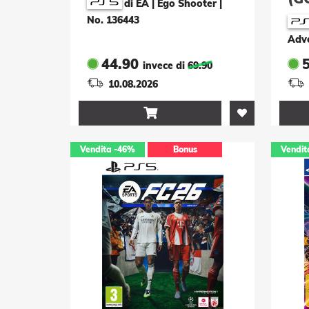
di EA | Ego Shooter
|
No. 136443
Adv
44.90
invece di
69.90
10.08.2026

Vendita
-46%
Bonus
Vendit