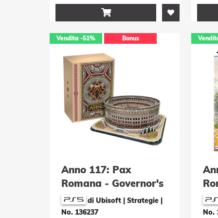

Vendita
-51%
Bonus
Vendit
Anno 117: Pax
An
Romana - Governor's
Ro
Edition
di Ubisoft | Strategie
|
No. 136237
No. 