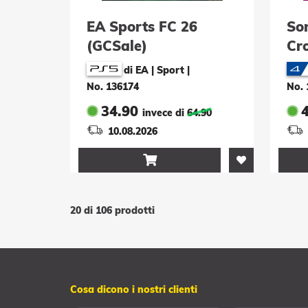
EA Sports FC 26
Son
(GCSale)
Cr
(G
di EA | Sport
|
No. 136174
No. 
34.90
invece di
64.90
10.08.2026

20 di 106 prodotti
Cosa dicono i nostri clienti