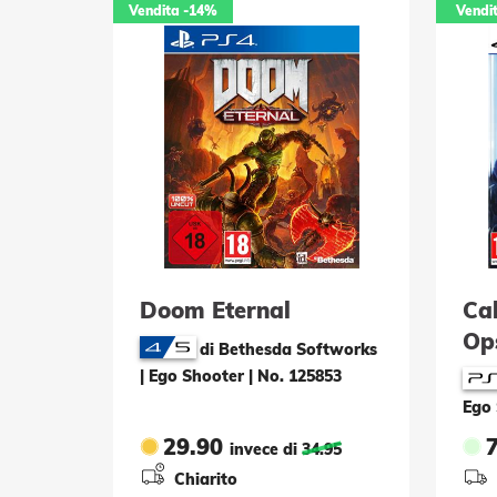
Vendita
-14%
Vendi
Doom Eternal
Cal
Op
di Bethesda Softworks
| Ego Shooter
|
No. 125853
Ego
29.90
invece di
34.95
Chiarito