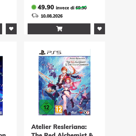
49.90
invece di
69.90
10.08.2026

Atelier Resleriana:
on
The Red Alchemist &