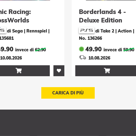
ic Racing:
Borderlands 4 -
ossWorlds
Deluxe Edition
CSale)
(GCSale)
di Sega | Rennspiel
|
di Take 2 | Action
|
135681
No. 136266
49.90
49.90
invece di
62.90
invece di
59.90
10.08.2026
10.08.2026


CARICA DI PIÙ