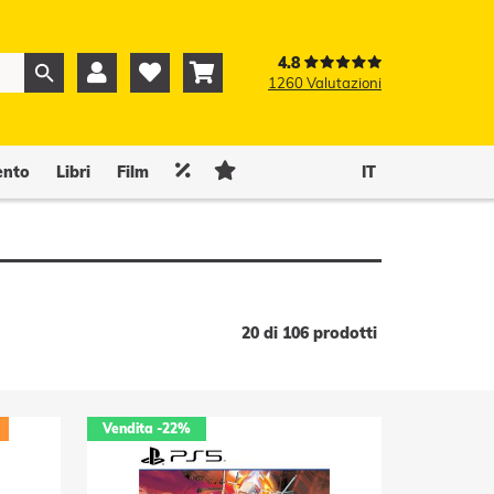
4.8



1260 Valutazioni
0
0


ento
Libri
Film
IT
20 di 106 prodotti
Vendita
-22%