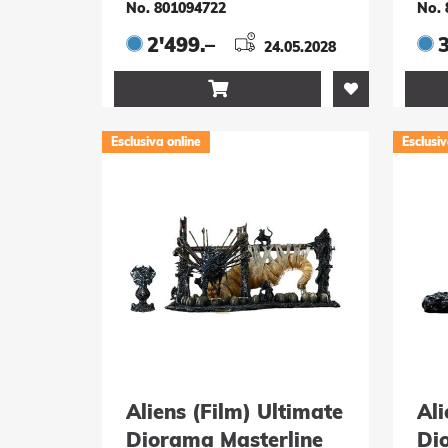
Bonus Version 63 cm
No. 801094722
No. 
2'499.–
3
24.05.2028

Esclusiva online
Esclusiv
Aliens (Film) Ultimate
Ali
Diorama Masterline
Di