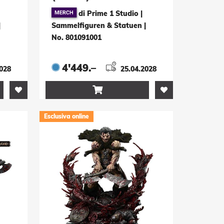
e
Premium Masterline
di Prime 1 Studio |
o &
Statue 1/4 Machiko &
|
Sammelfiguren & Statuen
|
tor
Broken Tusk Predator
No. 801091001
Deluxe Version 84 cm
4'449.–
2028
25.04.2028

Esclusiva online