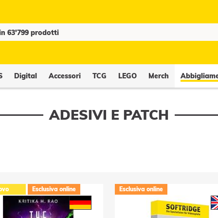
S
Digital
Accessori
TCG
LEGO
Merch
Abbigliam
ADESIVI E PATCH
ovo
Esclusiva online
Esclusiva online