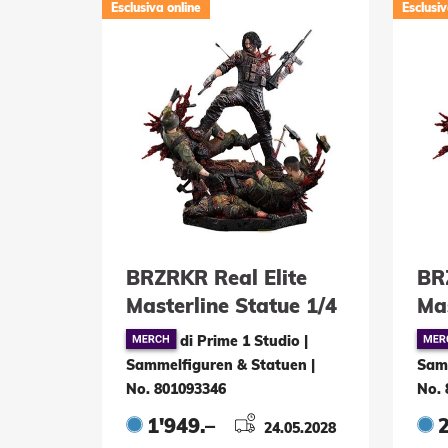
Esclusiva online
Esclusiv
BRZRKR Real Elite
BR
Masterline Statue 1/4
Mas
B 69 cm
B 
di Prime 1 Studio |
cm
Sammelfiguren & Statuen
|
Sam
No. 801093346
No. 
1'949.–
2
24.05.2028