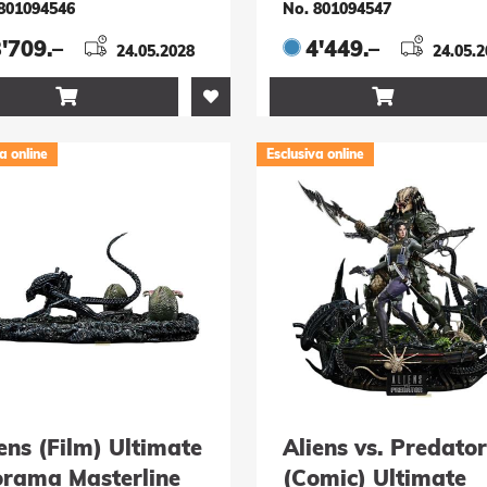
Version 128 cm
801094546
No. 801094547
'709.–
4'449.–
24.05.2028
24.05.


a online
Esclusiva online
ens (Film) Ultimate
Aliens vs. Predator
orama Masterline
(Comic) Ultimate