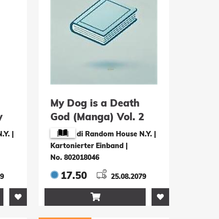
d
My Dog is a Death
y
God (Manga) Vol. 2
Y. |
di Random House N.Y. |
Kartonierter Einband
|
No. 802018046
17.50
79
25.08.2079
