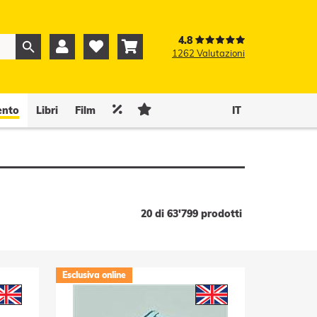
4.8



1262 Valutazioni
0
0


ento
Libri
Film
IT
20 di 63'799 prodotti
Esclusiva online