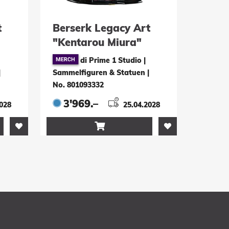
t
Berserk Legacy Art
"Kentarou Miura"
Statue 1/4 Zodd DX
di Prime 1 Studio |
 cm
Bonus Version 88 cm
|
Sammelfiguren & Statuen
|
No. 801093332
3'969.–
2028
25.04.2028
