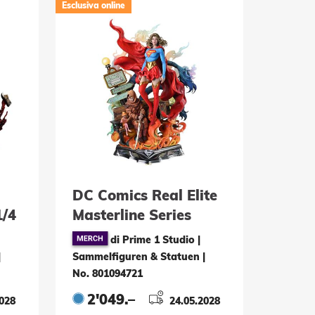
Esclusiva online
DC Comics Real Elite
1/4
Masterline Series
n
Statue 1/4 Supergirl
di Prime 1 Studio |
Woman of Tomorrow
|
Sammelfiguren & Statuen
|
63 cm
No. 801094721
2'049.–
2028
24.05.2028