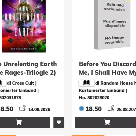
e Unrelenting Earth
Before You Discar
e Rages-Trilogie 2)
Me, I Shall Have M
Way With You
di Cross Cult |
di Random House N.
(Manga) Vol. 5
onierter Einband
|
Kartonierter Einband
|
802031878
No. 802028020
28.50
18.50
14.08.2026
25.08.20

