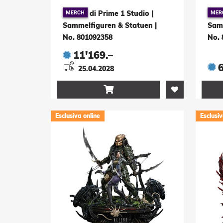
Statue Queen Alien 75
St
di Prime 1 Studio |
cm
Xe
Sammelfiguren & Statuen
|
Sam
Al
No. 801092358
No. 
11'169.–
25.04.2028

Esclusiva online
Esclusiv