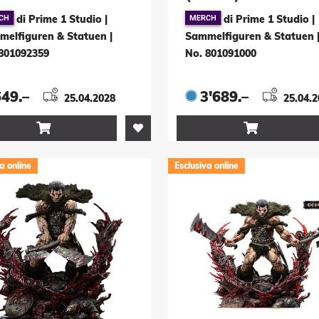
atue Warrior
Premium Masterlin
di Prime 1 Studio |
di Prime 1 Studio |
nomorph for Queen
Statue 1/4 Machik
melfiguren & Statuen
|
Sammelfiguren & Statuen
ien 23 cm
Broken Tusk Preda
801092359
No. 801091000
79 cm
649.–
3'689.–
25.04.2028
25.04.


a online
Esclusiva online