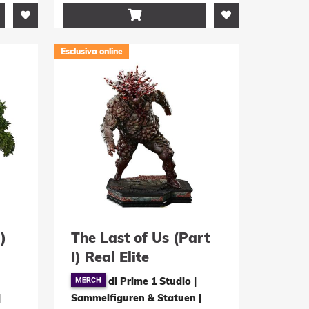

Esclusiva online
)
The Last of Us (Part
I) Real Elite
/15
Masterline Statue 1/4
di Prime 1 Studio |
us
Bloater Ultimate
|
Sammelfiguren & Statuen
|