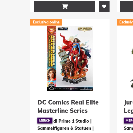

Esclusiva online
Esclusiv
DC Comics Real Elite
Jur
Masterline Series
Le
Statue 1/4 Supergirl
Col
di Prime 1 Studio |
Woman of Tomorrow
Br
Sammelfiguren & Statuen
|
Sam