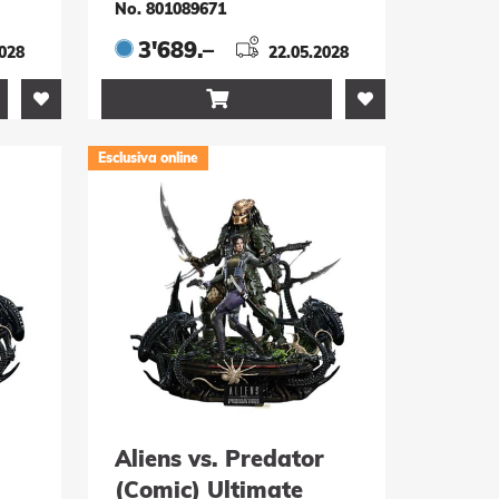
Bonus Version 65 cm
No. 801089671
3'689.–
2028
22.05.2028

Esclusiva online
Aliens vs. Predator
(Comic) Ultimate