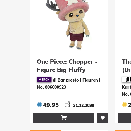
One Piece: Chopper -
Th
Figure Big Fluffy
(Di
Puffy [14cm]
di Banpresto | Figuren
|
No. 806000923
Kart
No. 
49.95
31.12.2099
