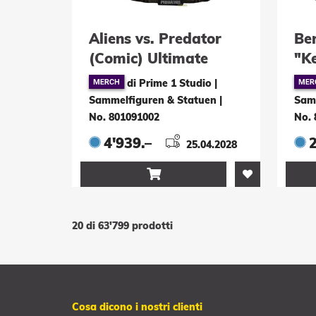
Aliens vs. Predator
Be
(Comic) Ultimate
"K
Premium Masterline
St
di Prime 1 Studio |
Statue 1/4 Machiko &
cm
Sammelfiguren & Statuen
|
Sam
Broken Tusk Predator
No. 801091002
No. 
DX Bonus Version 84
4'939.–
2
25.04.2028
cm

20 di 63'799 prodotti
Cosa dicono i nostri clienti