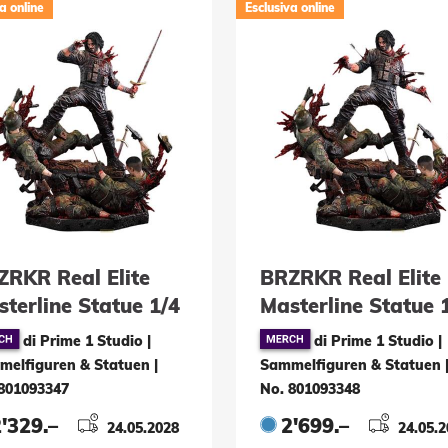
a online
Esclusiva online
ZRKR Real Elite
BRZRKR Real Elite
terline Statue 1/4
Masterline Statue 
Deluxe Version 70
B DX Bonus Versio
di Prime 1 Studio |
di Prime 1 Studio |
70 cm
melfiguren & Statuen
|
Sammelfiguren & Statuen
801093347
No. 801093348
'329.–
2'699.–
24.05.2028
24.05.