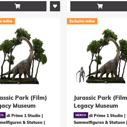


a online
Esclusiva online
assic Park (Film)
Jurassic Park (Film
gacy Museum
Legacy Museum
lection Statue 1/15
Collection Statue 1
di Prime 1 Studio |
di Prime 1 Studio |
achiosaurus 128 cm
Brachiosaurus Bon
melfiguren & Statuen
|
Sammelfiguren & Statuen