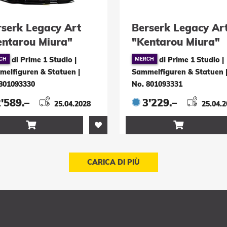
rserk Legacy Art
Berserk Legacy Ar
entarou Miura"
"Kentarou Miura"
atue 1/4 Zodd 88
Statue 1/4 Zodd
di Prime 1 Studio |
di Prime 1 Studio |
Deluxe Version 88
melfiguren & Statuen
|
Sammelfiguren & Statuen
801093330
No. 801093331
'589.–
3'229.–
25.04.2028
25.04.


CARICA DI PIÙ