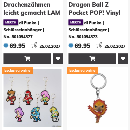
Drachenzähmen
Dragon Ball Z
leicht gemacht LAM
Pocket POP! Vinyl
POP! Vinyl
Schlüsselanhänger
di Funko |
di Funko |
Schlüsselanhänger
4 cm Vegeta
Schlüsselanhänger
|
Schlüsselanhänger
|
4 cm Toothless
Display (12)
No. 801094377
No. 801094373
Display (12)
69.95
69.95
25.02.2027
25.02.2027


Esclusiva online
Esclusiva online