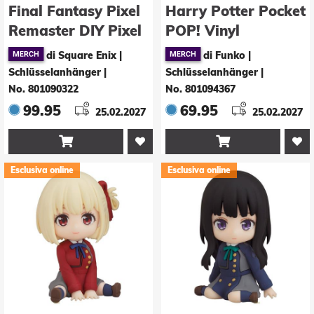
Final Fantasy Pixel
Harry Potter Pocket
Remaster DIY Pixel
POP! Vinyl
Art
Schlüsselanhänger
di Square Enix |
di Funko |
Schlüsselanhänger
Fawkes 4 cm
Schlüsselanhänger
|
Schlüsselanhänger
|
Kollektion Vol.2
No. 801090322
No. 801094367
Blind Box Display
99.95
69.95
25.02.2027
25.02.2027
(6)


Esclusiva online
Esclusiva online