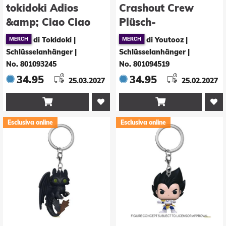
tokidoki Adios
Crashout Crew
&amp; Ciao Ciao
Plüsch-
PVC Anhänger
Schlüsselanhänger
di Tokidoki |
di Youtooz |
Soulmates 6 cm
Dilly 13 cm
Schlüsselanhänger
|
Schlüsselanhänger
|
No. 801093245
No. 801094519
34.95
34.95
25.03.2027
25.02.2027


Esclusiva online
Esclusiva online