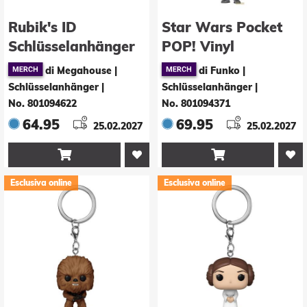
Rubik's ID
Star Wars Pocket
Schlüsselanhänger
POP! Vinyl
Tamagotchi Blind
Schlüsselanhänger
di Megahouse |
di Funko |
Box Display (6)
4 cm Boba Fett
Schlüsselanhänger
|
Schlüsselanhänger
|
Display (12)
No. 801094622
No. 801094371
64.95
69.95
25.02.2027
25.02.2027


Esclusiva online
Esclusiva online