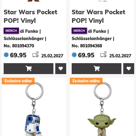
Star Wars Pocket
Star Wars Pocket
POP! Vinyl
POP! Vinyl
Schlüsselanhänger
Schlüsselanhänger
di Funko |
di Funko |
4 cm Chewbacca
4 cm Leia Display
Schlüsselanhänger
|
Schlüsselanhänger
|
Display (12)
(12)
No. 801094370
No. 801094368
69.95
69.95
25.02.2027
25.02.2027


Esclusiva online
Esclusiva online