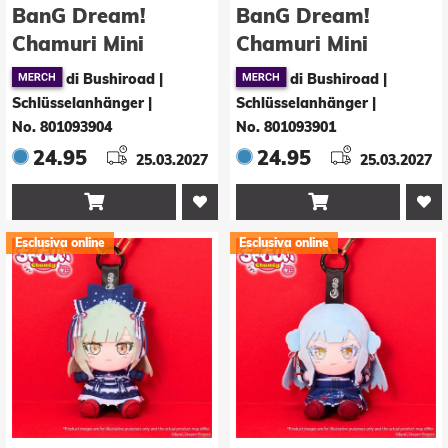
BanG Dream!
BanG Dream!
Chamuri Mini
Chamuri Mini
Plüsch-
Plüsch-
di Bushiroad |
di Bushiroad |
Schlüsselanhänger
Schlüsselanhänger
Schlüsselanhänger
|
Schlüsselanhänger
|
Ave Mujica Senbi
Ave Mujica Senbi
No. 801093904
No. 801093901
Toryo Ver. Amoris
Toryo Ver. Doloris
24.95
24.95
25.03.2027
25.03.2027
10 cm
10 cm


Esclusiva online
Esclusiva online