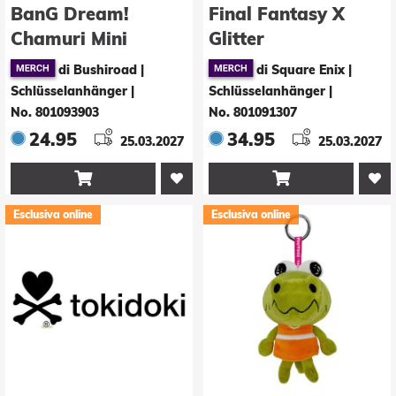
BanG Dream!
Final Fantasy X
Chamuri Mini
Glitter
Plüsch-
Schlüsselanhänger
di Bushiroad |
di Square Enix |
Schlüsselanhänger
Brotherhood
Schlüsselanhänger
|
Schlüsselanhänger
|
Ave Mujica Senbi
No. 801093903
No. 801091307
Toryo Ver. Timoris
24.95
34.95
25.03.2027
25.03.2027
10 cm


Esclusiva online
Esclusiva online