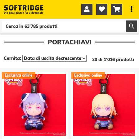




0
0
PORTACHIAVI
Cernita:
20 di 1'016 prodotti
Esclusiva online
Esclusiva online