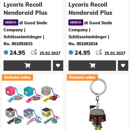
Lycoris Recoil
Lycoris Recoil
Nendoroid Plus
Nendoroid Plus
Gummi
Gummi
di Good Smile
di Good Smile
Maskottchen
Maskottchen Takina
Company |
Company |
Chisato Nishikigi 7
Inoue 7 cm
Schlüsselanhänger
|
Schlüsselanhänger
|
No. 801092633
No. 801092634
cm
24.95
24.95
25.02.2027
25.02.2027


Esclusiva online
Esclusiva online