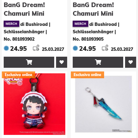
BanG Dream!
BanG Dream!
Chamuri Mini
Chamuri Mini
Plüsch-
Plüsch-
di Bushiroad |
di Bushiroad |
Schlüsselanhänger
Schlüsselanhänger
Schlüsselanhänger
|
Schlüsselanhänger
|
Ave Mujica Senbi
Ave Mujica Senbi
No. 801093902
No. 801093905
Toryo Ver. Mortis 10
Toryo Ver.
24.95
24.95
25.03.2027
25.03.2027
cm
Oblivionis 10 cm


Esclusiva online
Esclusiva online