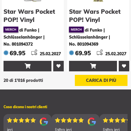
Star Wars Pocket
Star Wars Pocket
POP! Vinyl
POP! Vinyl
Schlüsselanhänger
Schlüsselanhänger
di Funko |
di Funko |
4 cm R2-D2 Display
4 cm Yoda Display
Schlüsselanhänger
|
Schlüsselanhänger
|
(12)
(12)
No. 801094372
No. 801094369
69.95
69.95
25.02.2027
25.02.2027


20 di 1'016 prodotti
CARICA DI PIÙ
Cosa dicono i nostri clienti
ieri
l’altro ieri
l’altro ieri