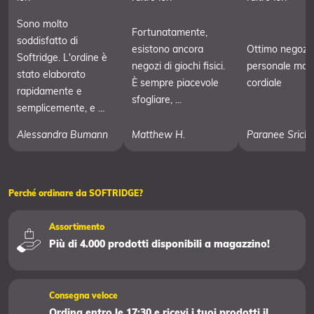
Sono molto
Fortunatamente,
soddisfatto di
esistono ancora
Ottimo negozi
Softridge. L'ordine è
negozi di giochi fisici.
personale mol
stato elaborato
È sempre piacevole
cordiale
rapidamente e
sfogliare, ...
semplicemente, e ...
Alessandra Bumann
Matthew H.
Paranee Srich
Perché ordinare da SOFTRIDGE?
Assortimento
Più di 4.000 prodotti disponibili a magazzino!
Consegna veloce
Ordina entro le 17:30 e ricevi i tuoi prodotti il