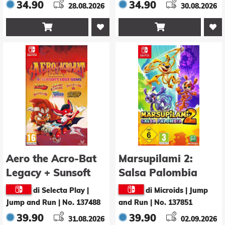
34.90
34.90
28.08.2026
30.08.2026


Aero the Acro-Bat
Marsupilami 2:
Legacy + Sunsoft
Salsa Palombia
Lost Gems
di Selecta Play |
di Microids | Jump
Jump and Run
|
No. 137488
and Run
|
No. 137851
39.90
39.90
31.08.2026
02.09.2026