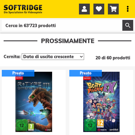




0
0
PROSSIMAMENTE
Cernita:
20 di 60 prodotti
Presto
Presto