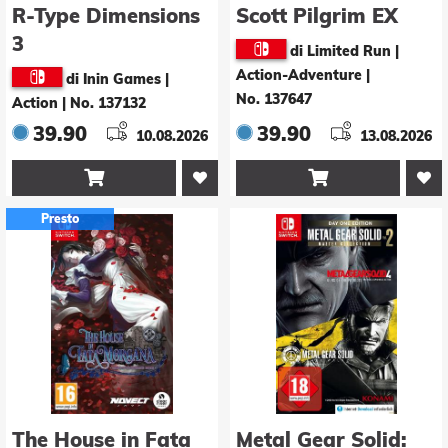
R-Type Dimensions
Scott Pilgrim EX
3
di Limited Run |
Action-Adventure
|
di Inin Games |
No. 137647
Action
|
No. 137132
39.90
39.90
10.08.2026
13.08.2026


Presto
The House in Fata
Metal Gear Solid: