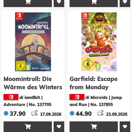


Moomintroll: Die
Garfield: Escape
Wärme des Winters
from Monday
di iam8bit |
di Microids | Jump
Adventure
|
No. 137705
and Run
|
No. 137855
37.90
44.90
17.09.2026
23.09.2026

