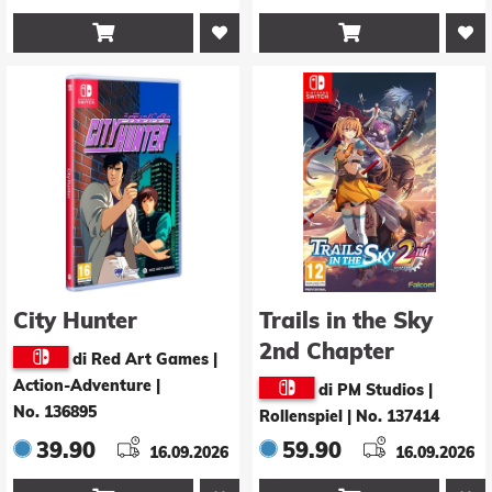


City Hunter
Trails in the Sky
2nd Chapter
di Red Art Games |
Action-Adventure
|
di PM Studios |
No. 136895
Rollenspiel
|
No. 137414
39.90
59.90
16.09.2026
16.09.2026