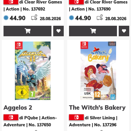
di Clear River Games
di Clear River Games
| Action
|
No. 137692
| Action
|
No. 137690
44.90
44.90
28.08.2026
28.08.2026


Aggelos 2
The Witch's Bakery
di PQube | Action-
di Silver Lining |
Adventure
|
No. 137650
Adventure
|
No. 137296