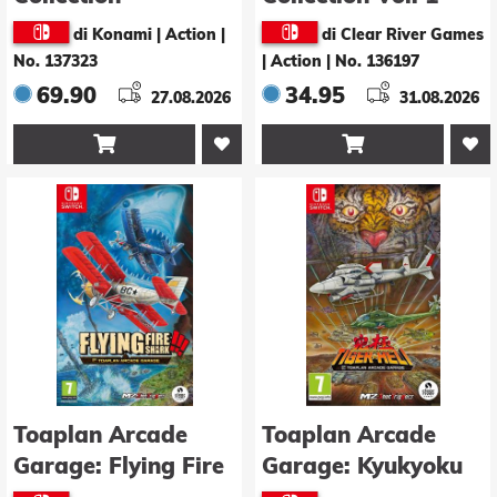
Collector's Edition
di Konami | Action
|
di Clear River Games
No. 137323
| Action
|
No. 136197
69.90
34.95
27.08.2026
31.08.2026


Toaplan Arcade
Toaplan Arcade
Garage: Flying Fire
Garage: Kyukyoku
Sharks
Tiger-Heli