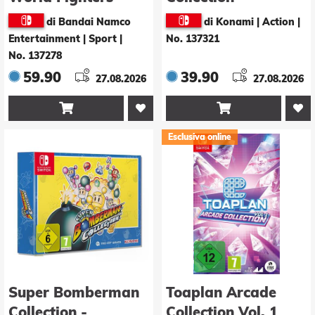
di Bandai Namco
di Konami | Action
|
Entertainment | Sport
|
No. 137321
No. 137278
59.90
39.90
27.08.2026
27.08.2026


Esclusiva online
Super Bomberman
Toaplan Arcade
Collection -
Collection Vol. 1