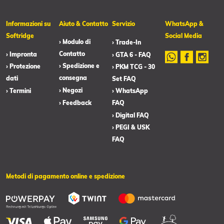
Informazioni su
Aiuto & Contatto
Servizio
WhatsApp &
Softridge
Social Media
› Modulo di
› Trade-In
Contatto
› Impronta
› GTA 6 - FAQ
› Spedizione e
› Protezione
› PKM TCG - 30
consegna
dati
Set FAQ
› Negozi
› Termini
› WhatsApp
› Feedback
FAQ
› Digital FAQ
› PEGI & USK
FAQ
Metodi di pagamento online e spedizione