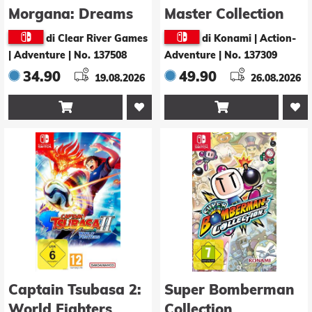
Morgana: Dreams
Master Collection
of the Revenants
Vol. 2 - Day One
di Clear River Games
di Konami | Action-
Edition
Edition
| Adventure
|
No. 137508
Adventure
|
No. 137309
34.90
49.90
19.08.2026
26.08.2026


Captain Tsubasa 2:
Super Bomberman
World Fighters
Collection