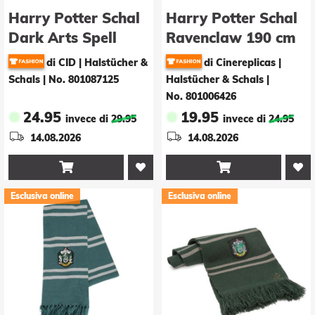
Harry Potter Schal
Harry Potter Schal
Dark Arts Spell
Ravenclaw 190 cm
Long Length Black
di CID | Halstücher &
di Cinereplicas |
Schals
|
No. 801087125
Halstücher & Schals
|
No. 801006426
24.95
19.95
invece di
29.95
invece di
24.95
14.08.2026
14.08.2026


Esclusiva online
Esclusiva online