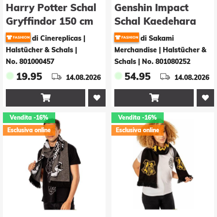
Harry Potter Schal
Genshin Impact
Gryffindor 150 cm
Schal Kaedehara
Kazuha 185 cm
di Cinereplicas |
di Sakami
Halstücher & Schals
|
Merchandise | Halstücher &
No. 801000457
Schals
|
No. 801080252
19.95
54.95
14.08.2026
14.08.2026


Vendita
-16%
Vendita
-16%
Esclusiva online
Esclusiva online