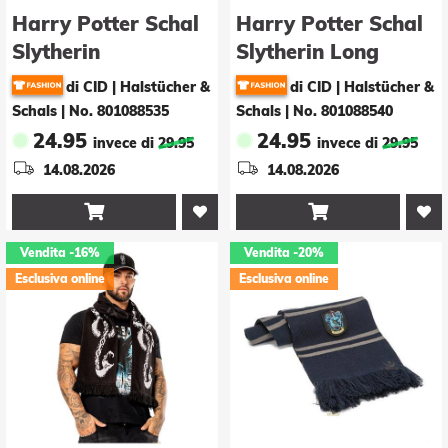
Harry Potter Schal
Harry Potter Schal
Slytherin
Slytherin Long
Length
di CID | Halstücher &
di CID | Halstücher &
Schals
|
No. 801088535
Schals
|
No. 801088540
24.95
24.95
invece di
29.95
invece di
29.95
14.08.2026
14.08.2026


Vendita
-16%
Vendita
-20%
Esclusiva online
Esclusiva online