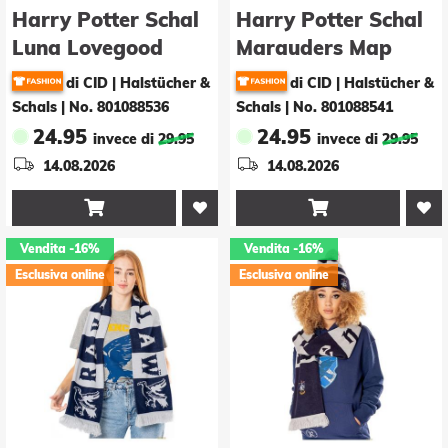
Harry Potter Schal
Harry Potter Schal
Luna Lovegood
Marauders Map
Long Length
di CID | Halstücher &
di CID | Halstücher &
Schals
|
No. 801088536
Schals
|
No. 801088541
24.95
24.95
invece di
29.95
invece di
29.95
14.08.2026
14.08.2026


Vendita
-16%
Vendita
-16%
Esclusiva online
Esclusiva online