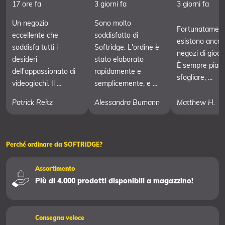
17 ore fa
3 giorni fa
3 giorni fa
Un negozio
Sono molto
Fortunatament
eccellente che
soddisfatto di
esistono ancor
soddisfa tutti i
Softridge. L'ordine è
negozi di giochi 
desideri
stato elaborato
È sempre piac
dell'appassionato di
rapidamente e
sfogliare, ...
videogiochi. Il ...
semplicemente, e ...
Patrick Reitz
Alessandra Bumann
Matthew H.
Perché ordinare da SOFTRIDGE?
Assortimento
Più di 4.000 prodotti disponibili a magazzino!
Consegna veloce