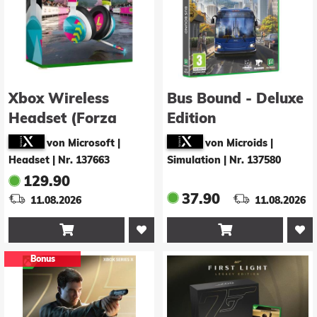
Xbox Wireless
Bus Bound - Deluxe
Headset (Forza
Edition
Horizon 6 Limited
von Microsoft |
von Microids |
Edition)
Headset
|
Nr. 137663
Simulation
|
Nr. 137580
129.90
37.90
11.08.2026
11.08.2026


Bonus