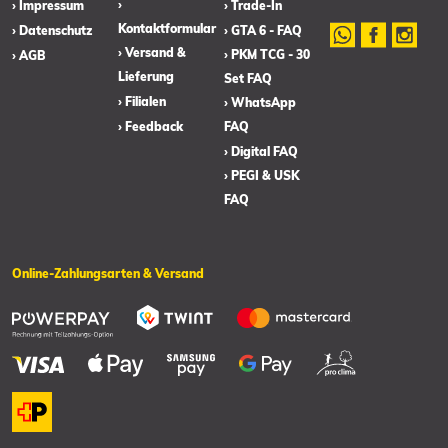
›
› Impressum
› Trade-In
Kontaktformular
› Datenschutz
› GTA 6 - FAQ
› Versand &
› PKM TCG - 30
› AGB
Lieferung
Set FAQ
› Filialen
› WhatsApp
› Feedback
FAQ
› Digital FAQ
› PEGI & USK
FAQ
Online-Zahlungsarten & Versand