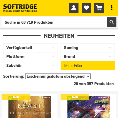




0
0
NEUHEITEN
Verfügbarkeit
Gaming
Plattform
Brand
Zubehör
Mehr Filter
Sortierung:
20 von 357 Produkten
Neu
Neu