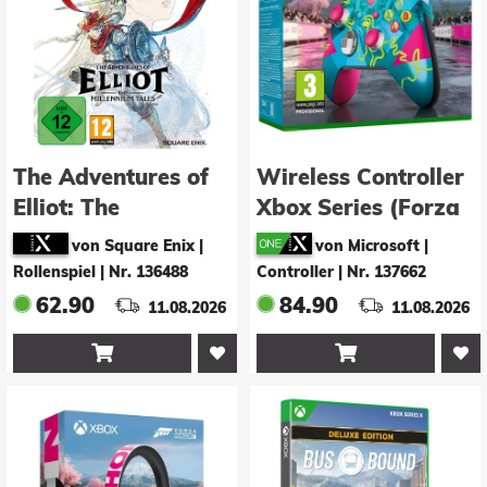
The Adventures of
Wireless Controller
Elliot: The
Xbox Series (Forza
Millennium
Horizon 6 Limited
von Square Enix |
von Microsoft |
Edition)
Rollenspiel
|
Nr. 136488
Controller
|
Nr. 137662
62.90
84.90
11.08.2026
11.08.2026

