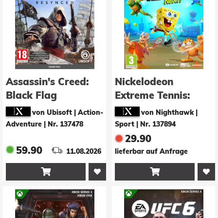
Assassin's Creed:
Nickelodeon
Black Flag
Extreme Tennis:
Resynced
Next!
von Ubisoft | Action-
von Nighthawk |
Adventure
|
Nr. 137478
Sport
|
Nr. 137894
29.90
59.90
11.08.2026
lieferbar auf Anfrage

