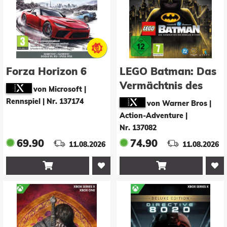
Forza Horizon 6
LEGO Batman: Das
Vermächtnis des
von Microsoft |
Dunklen Ritters -
Rennspiel
|
Nr. 137174
von Warner Bros |
Deluxe Edition
Action-Adventure
|
Nr. 137082
69.90
74.90
11.08.2026
11.08.2026

