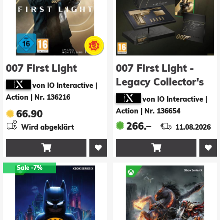
007 First Light
007 First Light -
Legacy Collector's
von IO Interactive |
Edition
Action
|
Nr. 136216
von IO Interactive |
Action
|
Nr. 136654
66.90
266.–
Wird abgeklärt
11.08.2026


Sale
-7%