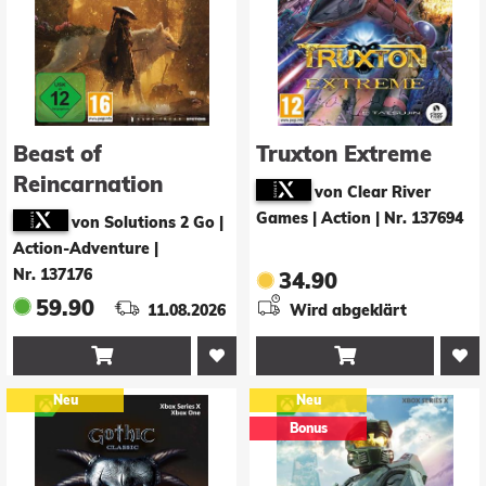
Beast of
Truxton Extreme
Reincarnation
von Clear River
Games | Action
|
Nr. 137694
von Solutions 2 Go |
Action-Adventure
|
Nr. 137176
34.90
59.90
11.08.2026
Wird abgeklärt


Neu
Neu
Bonus