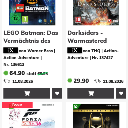
LEGO Batman: Das
Darksiders -
Vermächtnis des
Warmastered
Dunklen Ritters
Edition
von Warner Bros |
von THQ | Action-
Action-Adventure
|
Adventure
|
Nr. 137427
Nr. 136613
64.90
statt
69.95
29.90
11.08.2026
11.08.2026


Bonus