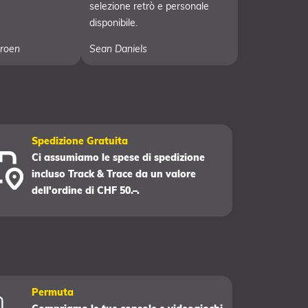
selezione retrò e personale
disponibile.
aroen
Sean Daniels
Spedizione Gratuita
Ci assumiamo le spese di spedizione
incluso Track & Trace da un valore
dell'ordine di CHF 50.–.
Permuta