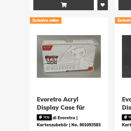

Esclusiva online
Esclusiv
Evoretro Acryl
Evo
Display Case für
Dis
Pokemon 151 UPC
Po
di Evoretro |
Box und Mega
Ja
Kartenzubehör
|
No. 801093583
Kar