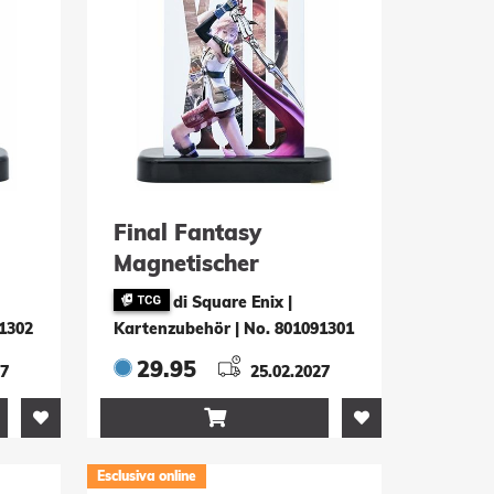
Final Fantasy
Magnetischer
Kartenhalter One
di Square Enix |
Touch Edge Lightning
1302
Kartenzubehör
|
No. 801091301
29.95
27
25.02.2027

Esclusiva online