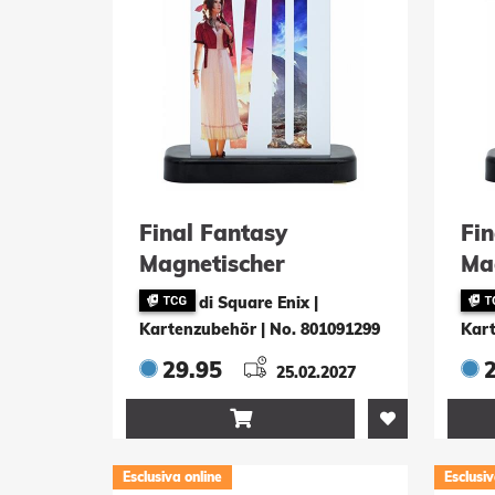
Final Fantasy
Fin
Magnetischer
Ma
Kartenhalter One
Ka
di Square Enix |
Touch Edge Aerith
To
Kartenzubehör
|
No. 801091299
Kar
29.95
25.02.2027

Esclusiva online
Esclusiv