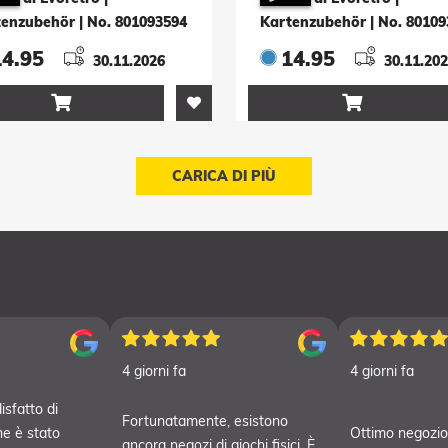
k-Purple Glitter
Red-Black Glitter
tenzubehör
|
No. 801093594
Kartenzubehör
|
No. 80109
14.95
14.95
30.11.2026
30.11.20


CARICA DI PIÙ
4 giorni fa
4 giorni fa
sfatto di
Fortunatamente, esistono
ne è stato
Ottimo negozio
ancora negozi di giochi fisici. È