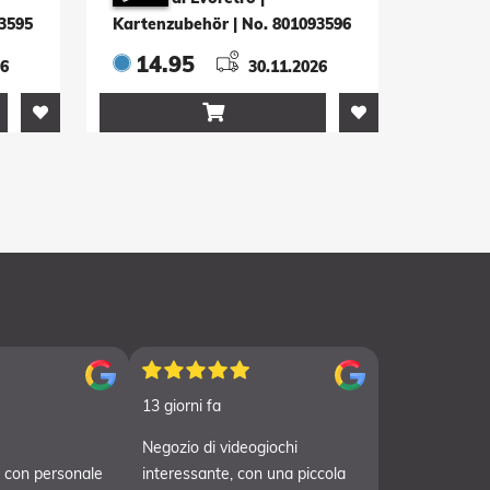
Yellow-Blue Glitter
3595
Kartenzubehör
|
No. 801093596
14.95
26
30.11.2026

13 giorni fa
Negozio di videogiochi
 con personale
interessante, con una piccola