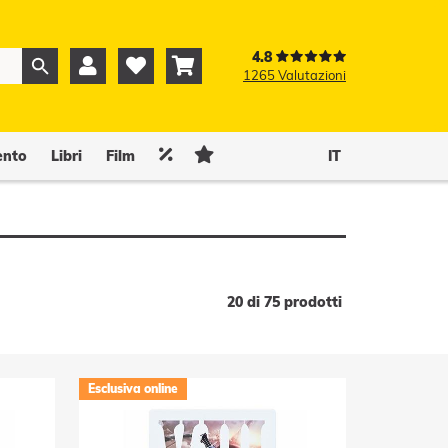
4.8



1265 Valutazioni
0
0


ento
Libri
Film
IT
20 di 75 prodotti
Esclusiva online