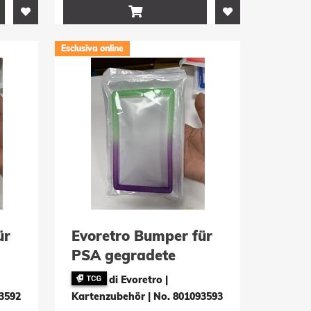

Esclusiva online
ür
Evoretro Bumper für
PSA gegradete
ent
Karten-Slab Gradient
di Evoretro |
Green-Purple Glitter
3592
Kartenzubehör
|
No. 801093593