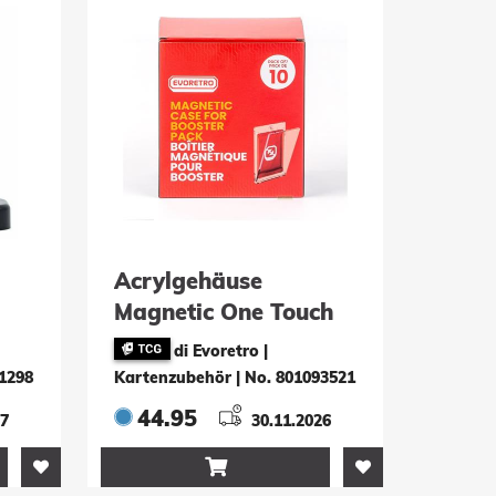
Acrylgehäuse
Magnetic One Touch
10er-Pack für Booster
di Evoretro |
Packs
1298
Kartenzubehör
|
No. 801093521
44.95
27
30.11.2026
