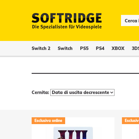
Switch 2
Switch
PS5
PS4
XBOX
3D
Cernita:
Esclusiva online
Esclusiv