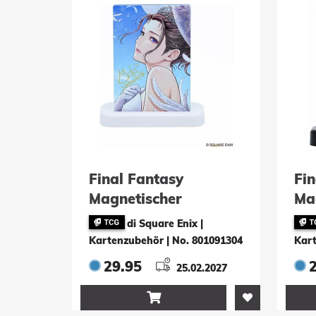
Final Fantasy
Fin
Magnetischer
Ma
Kartenhalter One
Ka
di Square Enix |
Touch Edge Special
To
Kartenzubehör
|
No. 801091304
Kar
Edition Yuna
29.95
25.02.2027
Hochzeitskleid
