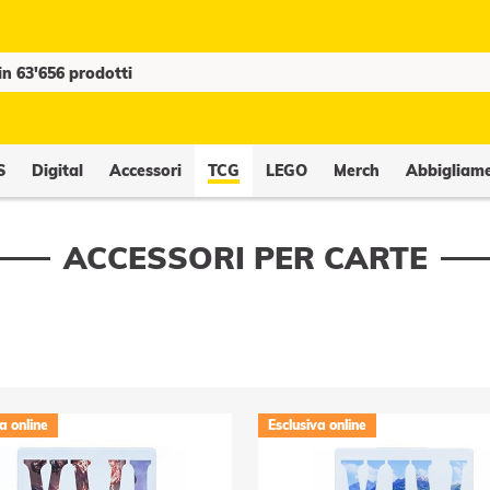
S
Digital
Accessori
TCG
LEGO
Merch
Abbigliam
ACCESSORI PER CARTE
a online
Esclusiva online