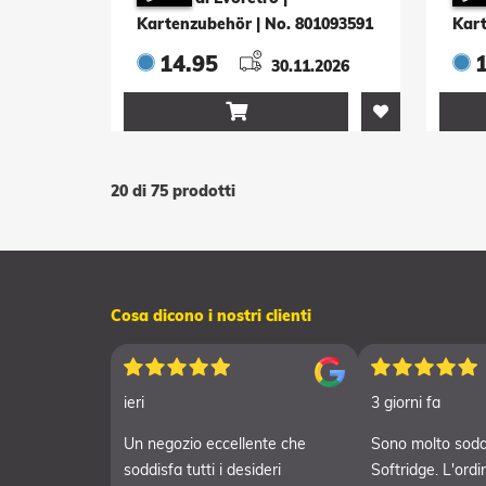
Light Blue-Dark Blue
Pin
Kartenzubehör
|
No. 801093591
Kar
Glitter
14.95
30.11.2026

20 di 75 prodotti
Cosa dicono i nostri clienti
ieri
3 giorni fa
Un negozio eccellente che
Sono molto soddi
soddisfa tutti i desideri
Softridge. L'ordi