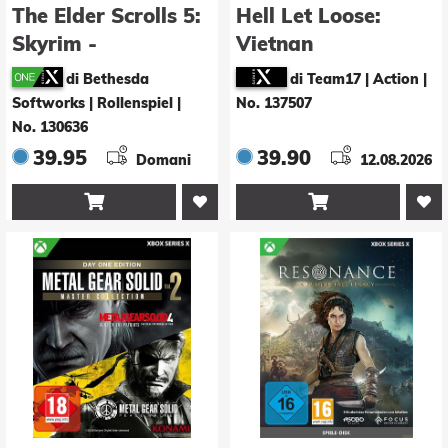
The Elder Scrolls 5:
Hell Let Loose:
Skyrim -
Vietnan
Anniversary Edition
di Bethesda
di Team17 | Action
|
Softworks | Rollenspiel
|
No. 137507
No. 130636
39.95
39.90
Domani
12.08.2026

