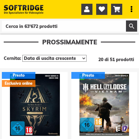




0
0
PROSSIMAMENTE
Cernita:
20 di 51 prodotti
Presto
Presto
Esclusiva online