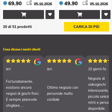
69.90
49.90
05.10.2026
05.10.2026


20 di 51 prodotti
CARICA DI PIÙ
Cosa dicono i nostri clienti
ieri
ieri
10 giorni fa
Negozio di
Fortunatamente,
videogiochi
esistono ancora
Ottimo negozio con
interessante, 
negozi di giochi fisici.
personale molto
piccola selezio
È sempre piacevole
cordiale
retrò e person
sfogliare, ...
disponibile.