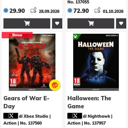
No. 137055
29.90
72.90
28.09.2026
01.10.2026


Bonus
Gears of War E-
Halloween: The
Day
Game
di Xbox Studio |
di Nighthawk |
Action
|
No. 137560
Action
|
No. 137957