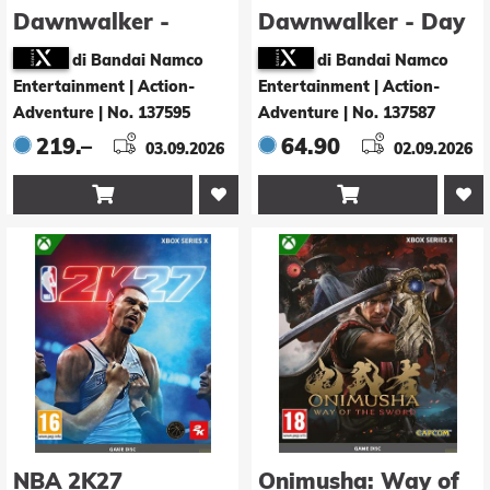
Dawnwalker -
Dawnwalker - Day
Collector's Edition
1 Edition
di Bandai Namco
di Bandai Namco
Entertainment | Action-
Entertainment | Action-
Adventure
|
No. 137595
Adventure
|
No. 137587
219.–
64.90
03.09.2026
02.09.2026


NBA 2K27
Onimusha: Way of