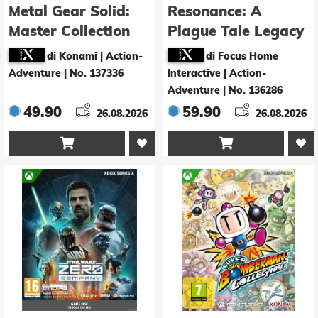
Metal Gear Solid:
Resonance: A
Master Collection
Plague Tale Legacy
Vol. 2 - Day One
di Konami | Action-
di Focus Home
Edition
Adventure
|
No. 137336
Interactive | Action-
Adventure
|
No. 136286
49.90
59.90
26.08.2026
26.08.2026

