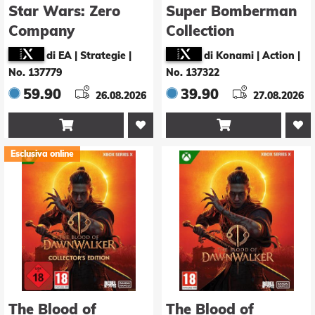
Star Wars: Zero
Super Bomberman
Company
Collection
di EA | Strategie
|
di Konami | Action
|
No. 137779
No. 137322
59.90
39.90
26.08.2026
27.08.2026


Esclusiva online
The Blood of
The Blood of