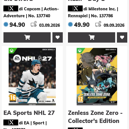
Premium Deluxe
Edition
di Capcom | Action-
di Milestone Inc. |
Edition
Adventure
|
No. 137740
Rennspiel
|
No. 137786
94.90
49.90
03.09.2026
09.09.2026


EA Sports NHL 27
Zenless Zone Zero -
Collector's Edition
di EA | Sport
|