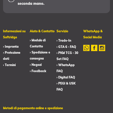
seconda mano.
Informazioni su
Aiuto & Contatto
Servizio
WhatsApp &
Softridge
Social Media
› Modulo di
› Trade-In
Contatto
› Impronta
› GTA 6 - FAQ
› Spedizione e
› Protezione
› PKM TCG - 30
consegna
dati
Set FAQ
› Negozi
› Termini
› WhatsApp
› Feedback
FAQ
› Digital FAQ
› PEGI & USK
FAQ
Metodi di pagamento online e spedizione