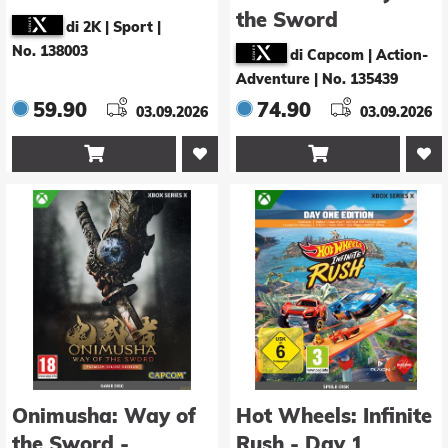
the Sword
di 2K | Sport
|
No. 138003
di Capcom | Action-
Adventure
|
No. 135439
59.90
74.90
03.09.2026
03.09.2026


Onimusha: Way of
Hot Wheels: Infinite
the Sword -
Rush - Day 1