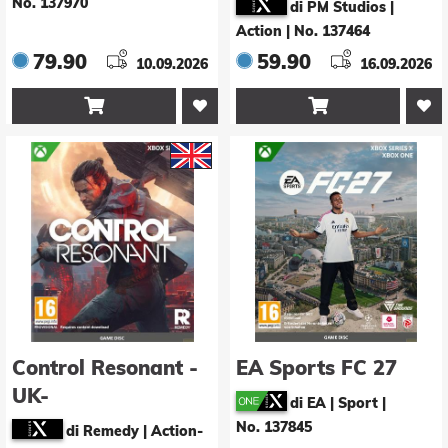
No. 137970
di PM Studios |
Action
|
No. 137464
79.90
59.90
10.09.2026
16.09.2026


Control Resonant -
EA Sports FC 27
UK-
di EA | Sport
|
No. 137845
di Remedy | Action-