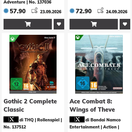
Adventure
|
No. 137036
57.90
72.90
23.09.2026
24.09.2026


Gothic 2 Complete
Ace Combat 8:
Classic
Wings of Theve
di THQ | Rollenspiel
|
di Bandai Namco
No. 137512
Entertainment | Action
|