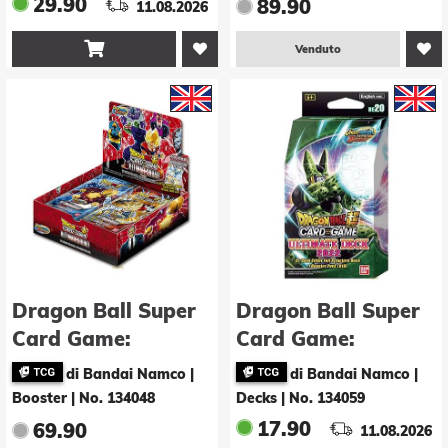
29.90
89.90
11.08.2026

Venduto
Dragon Ball Super
Dragon Ball Super
Card Game:
Card Game:
Ultimate Squad
Ultimate Deck 2022
di Bandai Namco |
di Bandai Namco |
Booster -E-
-E-
Booster
|
No. 134048
Decks
|
No. 134059
(Display - 24 Stk.)
17.90
69.90
11.08.2026