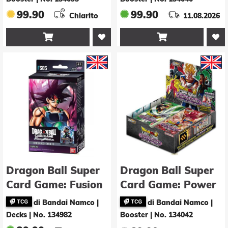
Booster -E-
(Display - 24 Stk.)
99.90
99.90
Chiarito
11.08.2026
(Display - 24 Stk.)


Dragon Ball Super
Dragon Ball Super
Card Game: Fusion
Card Game: Power
World Bardock
Absorbed Booster -
di Bandai Namco |
di Bandai Namco |
(FS05) -E-
E- (Display - 24
Decks
|
No. 134982
Booster
|
No. 134042
Stk.)