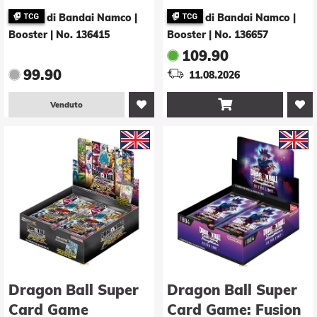
World - Wish for
Masters: Prismatic
di Bandai Namco |
di Bandai Namco |
Shenron (FB07)
Clash Booster -E-
Booster
|
No. 136415
Booster
|
No. 136657
Booster -E-
(Display - 24 Stk.)
109.90
(Display - 24 Stk.)
99.90
11.08.2026

Venduto
Dragon Ball Super
Dragon Ball Super
Card Game
Card Game: Fusion