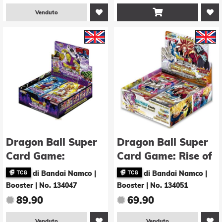

Venduto
Dragon Ball Super
Dragon Ball Super
Card Game:
Card Game: Rise of
Fighter's Ambition
the Unison Warrior
di Bandai Namco |
di Bandai Namco |
Booster -E-
2nd Edt. Booster -
Booster
|
No. 134047
Booster
|
No. 134051
(Display - 24 Stk.)
E- (Display - 24
89.90
69.90
Stk.)
Venduto
Venduto