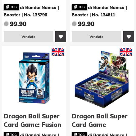
Masters: History of
World - Ultra Limit
di Bandai Namco |
di Bandai Namco |
Z (B27) Booster -E-
(FB04) Booster -E-
Booster
|
No. 135796
Booster
|
No. 134611
(Display - 24 Stk.)
(Display - 24 Stk.)
99.90
99.90
Venduto
Venduto
Dragon Ball Super
Dragon Ball Super
Card Game: Fusion
Card Game
World Starter Deck
Masters: Ultimate
di Bandai Namco |
di Bandai Namco |