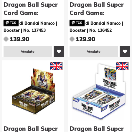
Dragon Ball Super
Dragon Ball Super
Card Game:
Card Game:
Masters - Three
Masters - Fearsome
di Bandai Namco |
di Bandai Namco |
Glorious Fighters
Rivals (DBS-B29) -
Booster
|
No. 137453
Booster
|
No. 136452
(DBS-B30) -
Booster Display -E-
139.90
129.90
Booster Display -E-
Venduto
Venduto
Dragon Ball Super
Dragon Ball Super