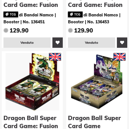
Card Game: Fusion
Card Game: Fusion
World - Saiyan's
World - Manga
di Bandai Namco |
di Bandai Namco |
Pride (FB08)
Booster 2 (SB02)
Booster
|
No. 136451
Booster
|
No. 136453
Booster Display -E-
Display -E- (Max. 1
129.90
129.90
Stk. p. Knd.)
Venduto
Venduto
Dragon Ball Super
Dragon Ball Super
Card Game: Fusion
Card Game