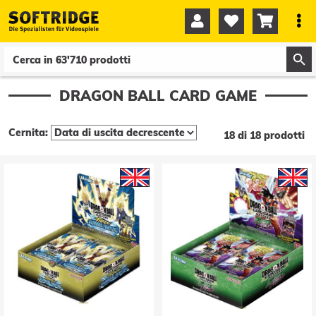




0
0
DRAGON BALL CARD GAME
Cernita:
18 di 18 prodotti