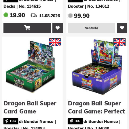
(FS07) -E-
Advent Booster -E-
Decks
|
No. 134615
Booster
|
No. 134612
(Display - 24 Stk.)
19.90
99.90
11.08.2026

Venduto
Dragon Ball Super
Dragon Ball Super
Card Game
Card Game: Perfect
Masters: Beyond
Combination
di Bandai Namco |
di Bandai Namco |
Generations
Booster -E-
Booster
|
No. 134093
Booster
|
No. 134040