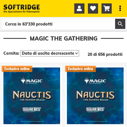




0
0
MAGIC THE GATHERING
Cernita:
20 di 656 prodotti
Esclusiva online
Esclusiva online