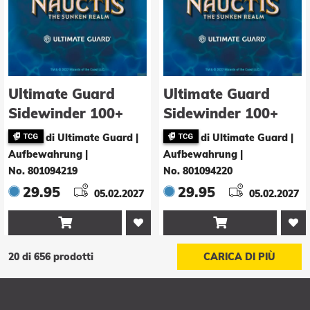
Ultimate Guard
Ultimate Guard
Sidewinder 100+
Sidewinder 100+
Xenoskin Magic:
Xenoskin Magic:
di Ultimate Guard |
di Ultimate Guard |
The Gathering
The Gathering
Aufbewahrung
|
Aufbewahrung
|
"Nauctis: The
"Nauctis: The
No. 801094219
No. 801094220
Sunken Realm" -
Sunken Realm" -
29.95
29.95
05.02.2027
05.02.2027
Artifact Mythic 2
Artifact Mythic 3


20 di 656 prodotti
CARICA DI PIÙ