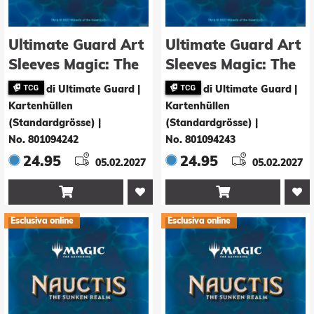
Ultimate Guard Art
Ultimate Guard Art
Sleeves Magic: The
Sleeves Magic: The
Gathering "Nauctis:
Gathering "Nauctis:
di Ultimate Guard |
di Ultimate Guard |
The Sunken Realm"
The Sunken Realm"
Kartenhüllen
Kartenhüllen
- Commander 2
- Commander 3
(Standardgrösse)
|
(Standardgrösse)
|
No. 801094242
No. 801094243
24.95
24.95
05.02.2027
05.02.2027


Esclusiva online
Esclusiva online