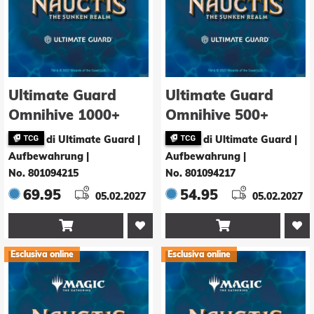
Ultimate Guard
Ultimate Guard
Omnihive 1000+
Omnihive 500+
Xenoskin Magic:
Xenoskin Magic:
di Ultimate Guard |
di Ultimate Guard |
The Gathering
The Gathering
Aufbewahrung
|
Aufbewahrung
|
"Nauctis: The
"Nauctis: The
No. 801094215
No. 801094217
Sunken Realm" -
Sunken Realm" -
69.95
54.95
05.02.2027
05.02.2027
Ocean Panorama
Artifact Mythic


Esclusiva online
Esclusiva online