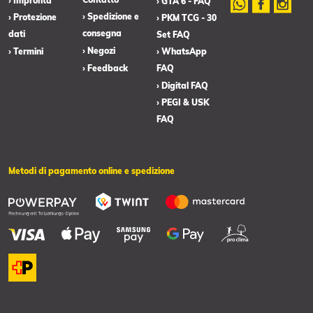
› Impronta
› GTA 6 - FAQ
› Spedizione e
› Protezione
› PKM TCG - 30
consegna
dati
Set FAQ
› Negozi
› Termini
› WhatsApp
› Feedback
FAQ
› Digital FAQ
› PEGI & USK
FAQ
Metodi di pagamento online e spedizione