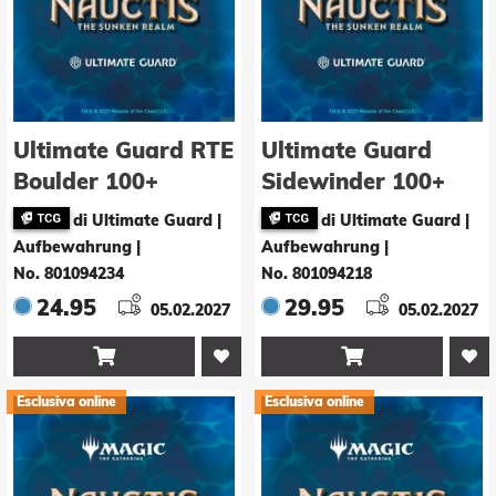
Ultimate Guard RTE
Ultimate Guard
Boulder 100+
Sidewinder 100+
Magic: The
Xenoskin Magic:
di Ultimate Guard |
di Ultimate Guard |
Gathering "Nauctis:
The Gathering
Aufbewahrung
|
Aufbewahrung
|
The Sunken Realm"
"Nauctis: The
No. 801094234
No. 801094218
- Ocean Panorama
Sunken Realm" -
24.95
29.95
05.02.2027
05.02.2027
Artifact Mythic 1


Esclusiva online
Esclusiva online