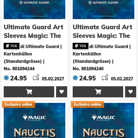
Ultimate Guard Art
Ultimate Guard Art
Sleeves Magic: The
Sleeves Magic: The
Gathering "Nauctis:
Gathering "Nauctis:
di Ultimate Guard |
di Ultimate Guard |
The Sunken Realm"
The Sunken Realm"
Kartenhüllen
Kartenhüllen
- Commander 4
- Green Mythic
(Standardgrösse)
|
(Standardgrösse)
|
No. 801094244
No. 801094240
24.95
24.95
05.02.2027
05.02.2027


Esclusiva online
Esclusiva online