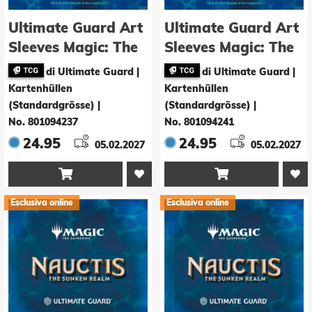
Ultimate Guard Art
Ultimate Guard Art
Sleeves Magic: The
Sleeves Magic: The
Gathering "Nauctis:
Gathering "Nauctis:
di Ultimate Guard |
di Ultimate Guard |
The Sunken Realm"
The Sunken Realm"
Kartenhüllen
Kartenhüllen
- Blue Mythic
- Commander 1
(Standardgrösse)
|
(Standardgrösse)
|
No. 801094237
No. 801094241
24.95
24.95
05.02.2027
05.02.2027


Esclusiva online
Esclusiva online