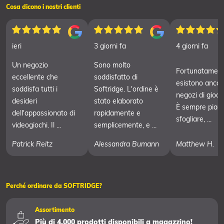
Cosa dicono i nostri clienti
ieri
3 giorni fa
4 giorni fa
Un negozio
Sono molto
Fortunatament
eccellente che
soddisfatto di
esistono ancor
soddisfa tutti i
Softridge. L'ordine è
negozi di giochi 
desideri
stato elaborato
È sempre piac
dell'appassionato di
rapidamente e
sfogliare, ...
videogiochi. Il ...
semplicemente, e ...
Patrick Reitz
Alessandra Bumann
Matthew H.
Perché ordinare da SOFTRIDGE?
Assortimento
Più di 4.000 prodotti disponibili a magazzino!