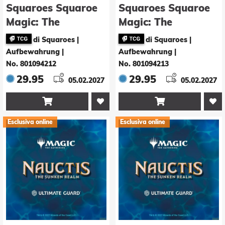
Squaroes Squaroe
Squaroes Squaroe
Magic: The
Magic: The
Gathering "Nauctis:
Gathering "Nauctis:
di Squaroes |
di Squaroes |
The Sunken Realm"
The Sunken Realm"
Aufbewahrung
|
Aufbewahrung
|
MTG016 - Character
MTG017 - Character
No. 801094212
No. 801094213
1
2
29.95
29.95
05.02.2027
05.02.2027


Esclusiva online
Esclusiva online