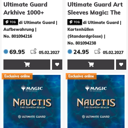
Ultimate Guard
Ultimate Guard Art
Arkhive 1000+
Sleeves Magic: The
Xenoskin Magic:
Gathering "Nauctis:
di Ultimate Guard |
di Ultimate Guard |
The Gathering
The Sunken Realm"
Aufbewahrung
|
Kartenhüllen
"Nauctis: The
- Black Mythic
No. 801094216
(Standardgrösse)
|
No. 801094238
Sunken Realm" -
69.95
24.95
Artifact Mythic
05.02.2027
05.02.2027


Esclusiva online
Esclusiva online