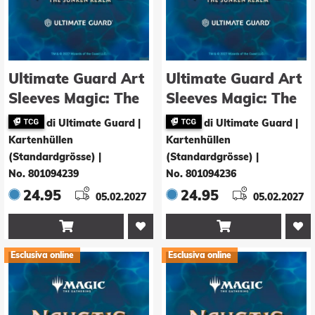
Ultimate Guard Art
Ultimate Guard Art
Sleeves Magic: The
Sleeves Magic: The
Gathering "Nauctis:
Gathering "Nauctis:
di Ultimate Guard |
di Ultimate Guard |
The Sunken Realm"
The Sunken Realm"
Kartenhüllen
Kartenhüllen
- Red Mythic
- White Mythic
(Standardgrösse)
|
(Standardgrösse)
|
No. 801094239
No. 801094236
24.95
24.95
05.02.2027
05.02.2027


Esclusiva online
Esclusiva online