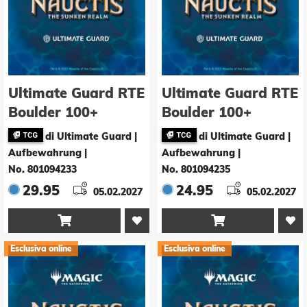
Ultimate Guard RTE
Ultimate Guard RTE
Boulder 100+
Boulder 100+
Magic: The
Magic: The
di Ultimate Guard |
di Ultimate Guard |
Gathering "Nauctis:
Gathering "Nauctis:
Aufbewahrung
|
Aufbewahrung
|
The Sunken Realm"
The Sunken Realm"
No. 801094233
No. 801094235
- Artifact Mythic
- Green Common
29.95
24.95
05.02.2027
05.02.2027


Esclusiva online
Esclusiva online