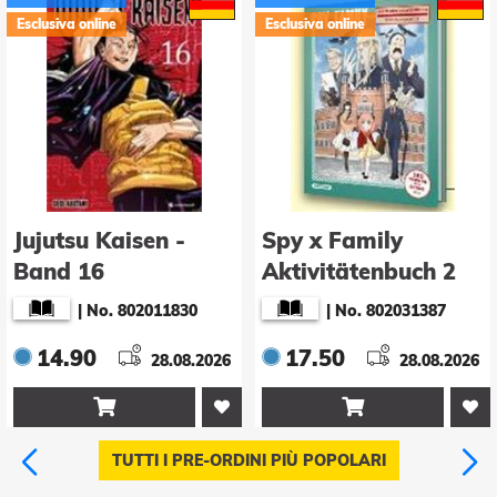
Esclusiva online
Esclusiva online
Jujutsu Kaisen -
Spy x Family
Band 16
Aktivitätenbuch 2
|
No. 802011830
|
No. 802031387
14.90
17.50
28.08.2026
28.08.2026


TUTTI I PRE-ORDINI PIÙ POPOLARI