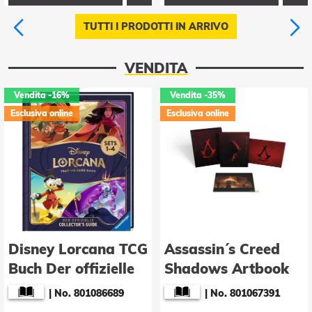
TUTTI I PRODOTTI IN ARRIVO
VENDITA
Vendita
-16%
Vendita
-35%
Esclusiva online
Esclusiva online
Disney Lorcana TCG
Assassin´s Creed
Buch Der offizielle
Shadows Artbook
Collector's Guide:
The Art of Assassin
|
No. 801086689
|
No. 801067391
Sets 1-4 *Deutsche
´s Creed