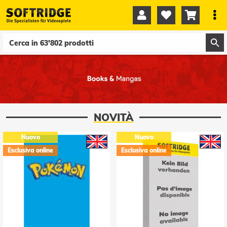




0
0
NOVITÀ
Nuovo
Nuovo
Esclusiva online
Esclusiva online