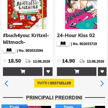
#buch4you: Kritzel-
24-Hour Kiss 02
Mitmach-
|
No. 802033719
Adventskalender
|
No. 802032594
18.50
14.90
13.08.2026
13.08.2026


TUTTI I BESTSELLER
PRINCIPALI PREORDINI
Presto
Presto