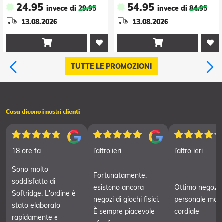
24.95
54.95
invece di
29.95
invece di
84.95
Version*
Shadows Deluxe
13.08.2026
13.08.2026
Edition *Englische
Version*


TUTTE LE PROMOZIONI
Cosa dicono i nostri clienti
18 ore fa
l’altro ieri
l’altro ieri
Sono molto
Fortunatamente,
soddisfatto di
esistono ancora
Ottimo negozi
Softridge. L'ordine è
negozi di giochi fisici.
personale mol
stato elaborato
È sempre piacevole
cordiale
rapidamente e