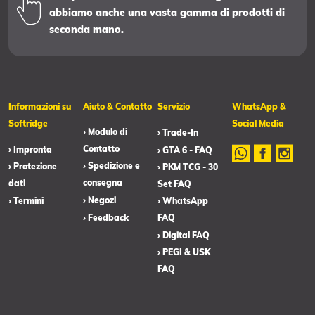
abbiamo anche una vasta gamma di prodotti di
seconda mano.
Informazioni su
Aiuto & Contatto
Servizio
WhatsApp &
Softridge
Social Media
› Modulo di
› Trade-In
Contatto
› Impronta
› GTA 6 - FAQ
› Spedizione e
› Protezione
› PKM TCG - 30
consegna
dati
Set FAQ
› Negozi
› Termini
› WhatsApp
› Feedback
FAQ
› Digital FAQ
› PEGI & USK
FAQ