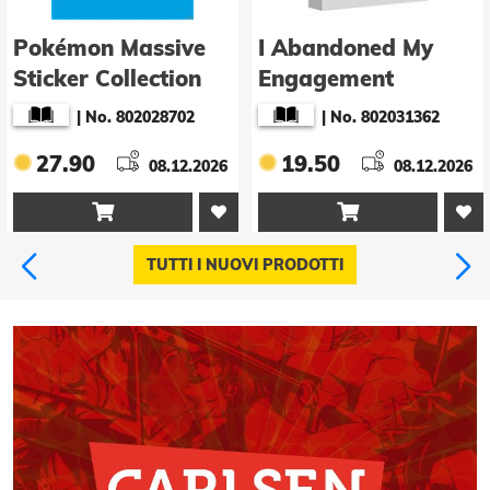
Pokémon Massive
I Abandoned My
Sticker Collection
Engagement
Because My Sister is
|
No. 802028702
|
No. 802031362
a Tragic Heroine,
27.90
19.50
08.12.2026
but Somehow I
08.12.2026
Became Entangled


with a Righteous
Prince (Manga) Vol.
TUTTI I NUOVI PRODOTTI
5