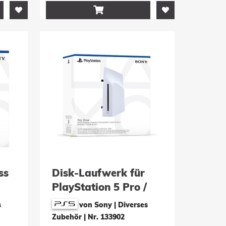

ss
Disk-Laufwerk für
PlayStation 5 Pro /
Digital Slim
s
von Sony | Diverses
Zubehör
|
Nr. 133902