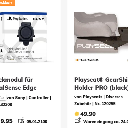
exklusiv
ickmodul für
Playseat® GearShi
alSense Edge
Holder PRO (black
eless Controller
von Playseats | Diverses
von Sony | Controller
|
Zubehör
|
Nr. 120255
132308
49.90
39.95
05.01.2100
Wareneingang ca. 24.