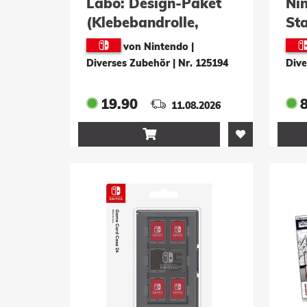
Labo: Design-Paket
Ni
(Klebebandrolle,
Sta
Schablonenbogen,Stickerbogen)
von Nintendo |
Diverses Zubehör
|
Nr. 125194
Dive
19.90
11.08.2026
