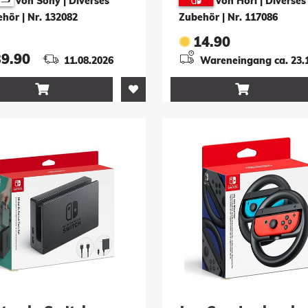
von Sony | Diverses
von Hori | Diverses
ehör
|
Nr. 132082
Zubehör
|
Nr. 117086
14.90
39.90
11.08.2026
Wareneingang ca. 23.

