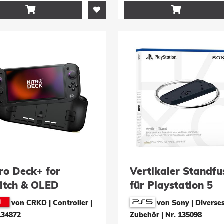


ro Deck+ for
Vertikaler Standfu
itch & OLED
für Playstation 5
tch (Clear Black)
von CRKD | Controller
|
von Sony | Diverse
134872
Zubehör
|
Nr. 135098