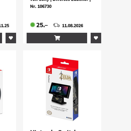
Nr. 106730
25.–
11.25
11.08.2026
