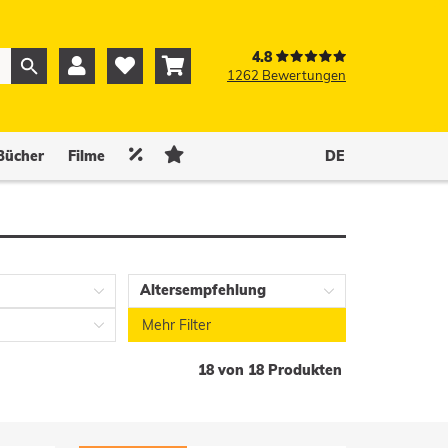
4.8



1262 Bewertungen
0
0


Bücher
Filme
DE
Altersempfehlung
Mehr Filter
18 von 18 Produkten