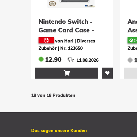
Nintendo Switch -
An
Game Card Case -
As
black
Sh
von Hori | Diverses
(X
Zubehör
|
Nr. 123650
Zub
12.90
11.08.2026

18 von 18 Produkten
Das sagen unsere Kunden