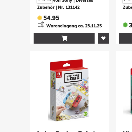
von Sony | Diverses
Zubehör
|
Nr. 131142
Zub
54.95
Wareneingang ca. 23.11.25
