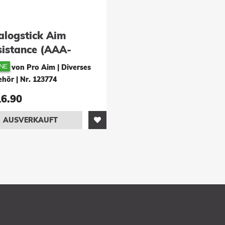
alogstick Aim
sistance (AAA-
ocks): Mechan! X
von Pro Aim | Diverses
Box One)
ehör
|
Nr. 123774
16.90
AUSVERKAUFT