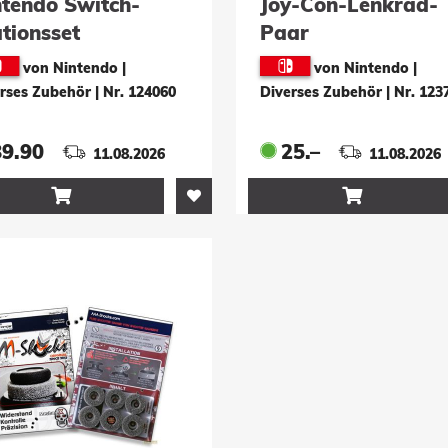
ntendo Switch-
Joy-Con-Lenkrad-
tionsset
Paar
von Nintendo |
von Nintendo |
rses Zubehör
|
Nr. 124060
Diverses Zubehör
|
Nr. 123
89.90
25.–
11.08.2026
11.08.2026

