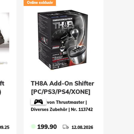
Online exklusiv
ft
TH8A Add-On Shifter
)
[PC/PS3/PS4/XONE]
von Thrustmaster |
Diverses Zubehör
|
Nr. 113742
199.90
09.25
12.08.2026