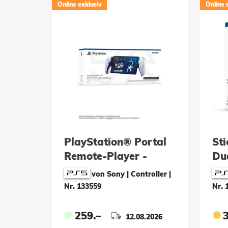
Online exklusiv
Online 
PlayStation® Portal
St
Remote-Player -
Du
White (DOP26)
Wir
von Sony | Controller
|
Nr. 133559
Nr. 
259.–
12.08.2026