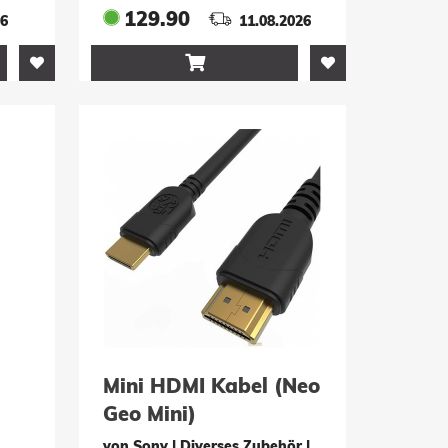
129.90
26
11.08.2026

Mini HDMI Kabel (Neo
Geo Mini)
von Sony | Diverses Zubehör
|