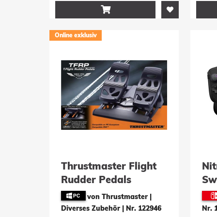

Online exklusiv
Thrustmaster Flight
Nit
Rudder Pedals
Sw
(PC/PS4)
Swi
von Thrustmaster |
Diverses Zubehör
|
Nr. 122946
Nr. 