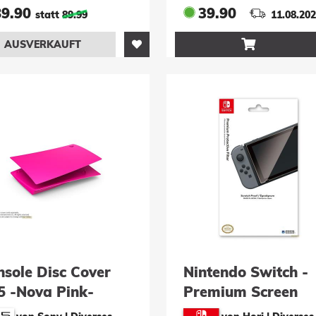
89.90
39.90
statt
89.99
11.08.20

AUSVERKAUFT
nsole Disc Cover
Nintendo Switch -
5 -Nova Pink-
Premium Screen
Protective Filter