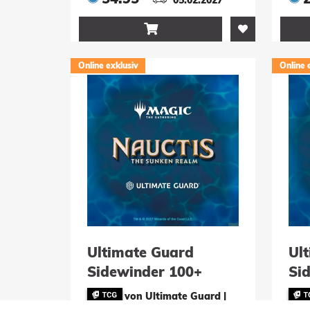
Artifact Mythic
My

Online exklusiv
Online 
Ultimate Guard
Ul
Sidewinder 100+
Si
Xenoskin Magic: The
Xe
von Ultimate Guard |