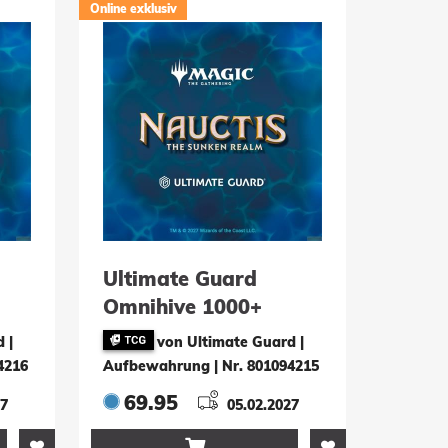
Online exklusiv
Ultimate Guard
Omnihive 1000+
he
Xenoskin Magic: The
 |
von Ultimate Guard |
:
Gathering "Nauctis:
4216
Aufbewahrung
|
Nr. 801094215
 -
The Sunken Realm" -
69.95
27
05.02.2027
Ocean Panorama
