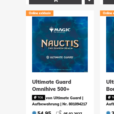
Online exklusiv
Online 
Ultimate Guard
Ul
Omnihive 500+
Bo
Xenoskin Magic: The
Th
von Ultimate Guard |
Gathering "Nauctis:
"N
Aufbewahrung
|
Nr. 801094217
Auf
The Sunken Realm" -
Rea
54.95
05.02.2027