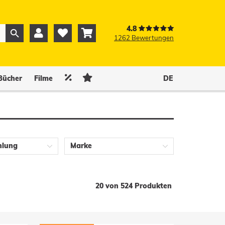
4.8



1262 Bewertungen
0
0


Bücher
Filme
DE
hlung
Marke
20 von 524 Produkten