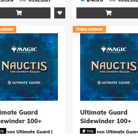
thic
Common


exklusiv
Online exklusiv
timate Guard
Ultimate Guard
dewinder 100+
Sidewinder 100+
noskin Magic: The
Xenoskin Magic: T
von Ultimate Guard |
von Ultimate Guard