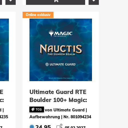
Online exklusiv
E
Ultimate Guard RTE
c:
Boulder 100+ Magic:
The Gathering
 |
von Ultimate Guard |
ken
"Nauctis: The Sunken
4235
Aufbewahrung
|
Nr. 801094234
Realm" - Ocean
24.95
27
05.02.2027