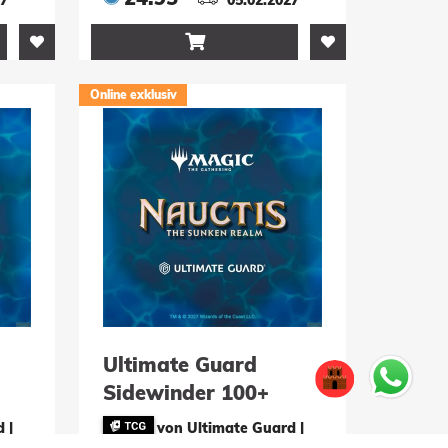
Panorama

Online exklusiv
Ultimate Guard
Sidewinder 100+
he
Xenoskin Magic: The
 |
von Ultimate Guard |