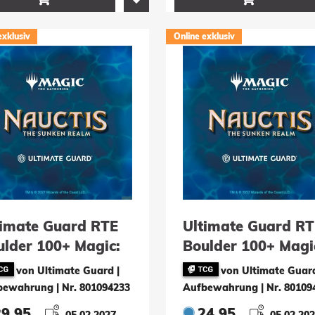
exklusiv
Online exklusiv
timate Guard RTE
Ultimate Guard RT
ulder 100+ Magic:
Boulder 100+ Magi
e Gathering
The Gathering
von Ultimate Guard |
von Ultimate Guard
auctis: The Sunken
"Nauctis: The Sun
bewahrung
|
Nr. 801094233
Aufbewahrung
|
Nr. 80109
lm" - Artifact
Realm" - Green
29.95
24.95
05.02.2027
05.02.20