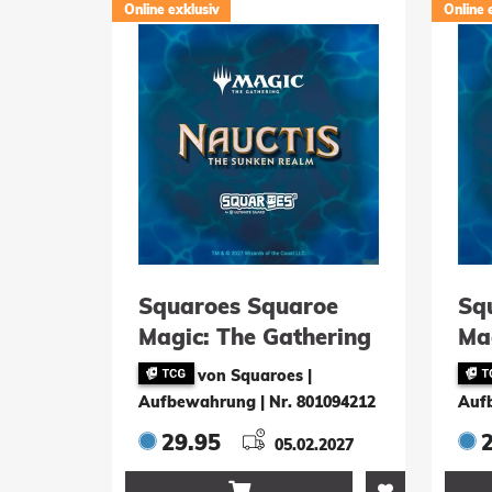
Online exklusiv
Online 
Squaroes Squaroe
Sq
Magic: The Gathering
Ma
"Nauctis: The Sunken
"N
von Squaroes |
Realm" MTG016 -
Re
Aufbewahrung
|
Nr. 801094212
Auf
Character 1
Ch
29.95
05.02.2027
