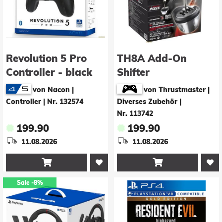
Revolution 5 Pro
TH8A Add-On
Controller - black
Shifter
[PS5/PS4]
[PC/PS3/PS4/XONE]
von Nacon |
von Thrustmaster |
Controller
|
Nr. 132574
Diverses Zubehör
|
Nr. 113742
199.90
199.90
11.08.2026
11.08.2026


Sale
-8%