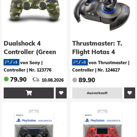
Dualshock 4
Thrustmaster: T.
Controller (Green
Flight Hotas 4
Camouflage)
(PS4/PC)
von Sony |
von Thrustmaster |
Controller
|
Nr. 123776
Controller
|
Nr. 124627
79.90
89.90
10.08.2026

Ausverkauft