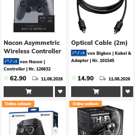
Nacon Asymmetric
Optical Cable (2m)
Wireless Controller
von Bigben | Kabel &
(PS4)
Adapter
|
Nr. 101545
von Nacon |
Controller
|
Nr. 126632
62.90
14.90
11.08.2026
11.08.2026


Online exklusiv
Online exklusiv