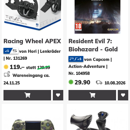
Racing Wheel APEX
Resident Evil 7:
Biohazard - Gold
von Hori | Lenkräder
Edition
|
Nr. 131269
von Capcom |
119.–
Action-Adventure
|
statt
129.99
Nr. 104958
Wareneingang ca.
29.90
24.11.25
10.08.2026

