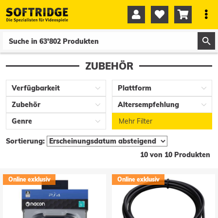




0
0
ZUBEHÖR
Verfügbarkeit
Plattform
Zubehör
Altersempfehlung
Genre
Mehr Filter
Sortierung:
10 von 10 Produkten
Online exklusiv
Online exklusiv