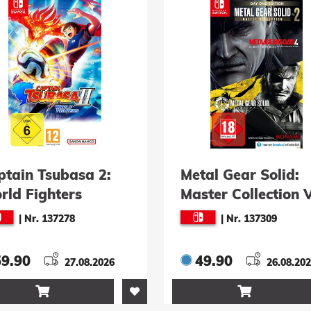
al Gear Solid:
EA Sports FC 27
ter Collection Vol.
|
Nr. 137846
 Day One Edition
|
Nr. 137309
49.90
59.90
26.08.2026
24.09.20

