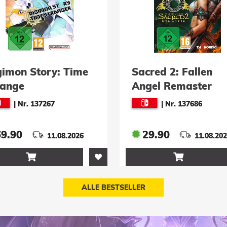
red 2: Fallen
Momento
gel Remaster
|
Nr. 137601
|
Nr. 137686
29.90
34.90
11.08.2026
11.08.20


ALLE BESTSELLER