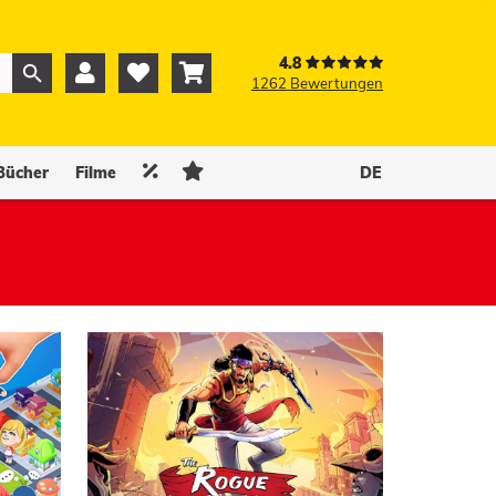
4.8



1262 Bewertungen
0
0


Bücher
Filme
DE