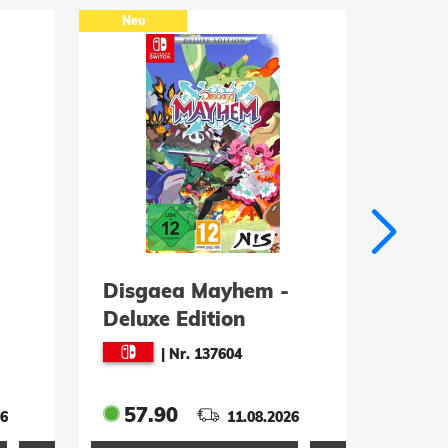
Neu
Disgaea Mayhem -
Mome
Deluxe Edition
|
Nr. 137604
57.90
34.
26
11.08.2026