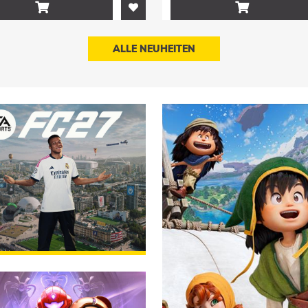


ALLE NEUHEITEN
.2026
VORBESTELLEN