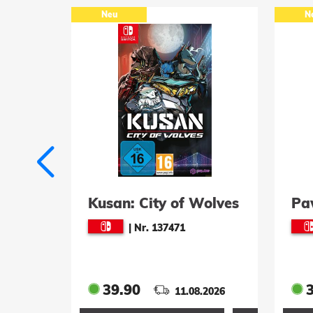
Neu
N
eats
Kusan: City of Wolves
Pa
|
Nr. 137471
39.90
.2026
11.08.2026