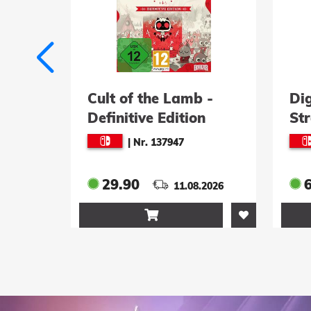
 -
Digimon Story: Time
Sac
n
Strange
An
|
Nr. 137267
69.90
.2026
11.08.2026
