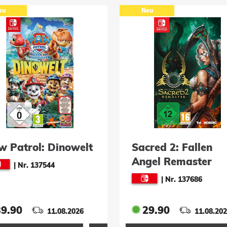
eu
Neu
w Patrol: Dinowelt
Sacred 2: Fallen
Angel Remaster
|
Nr. 137544
|
Nr. 137686
39.90
29.90
11.08.2026
11.08.20