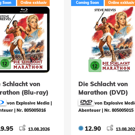
g Soon
Online exklusiv
Coming Soon
Online exklusiv
 Schlacht von
Die Schlacht von
rathon (Blu-ray)
Marathon (DVD)
von Explosive Media |
von Explosive Medi
nteuer
|
Nr. 805005016
Abenteuer
|
Nr. 805005015
19.95
12.90
13.08.2026
13.08.20