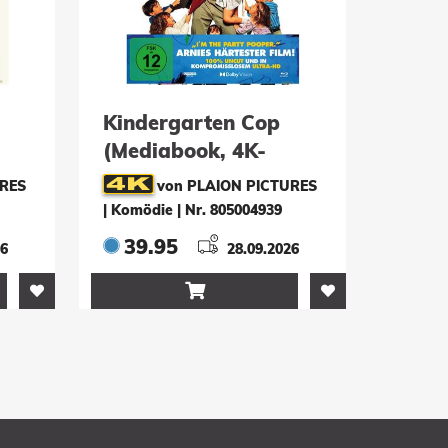
Kindergarten Cop
(Mediabook, 4K-
UHD+Blu-ray)
URES
von PLAION PICTURES
| Komödie
|
Nr. 805004939
39.95
26
28.09.2026
