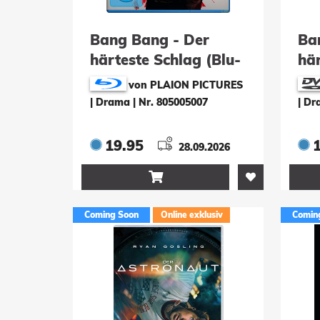
Bang Bang - Der
Ba
härteste Schlag (Blu-
hä
ray)
(D
von PLAION PICTURES
| Drama
|
Nr. 805005007
| D
19.95
28.09.2026

Coming Soon
Online exklusiv
Comin