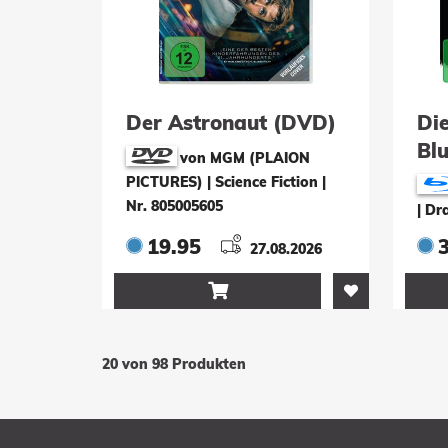
Der Astronaut (DVD)
Di
Bl
von MGM (PLAION
PICTURES) | Science Fiction
|
Nr. 805005605
| D
19.95
27.08.2026

20 von 98 Produkten