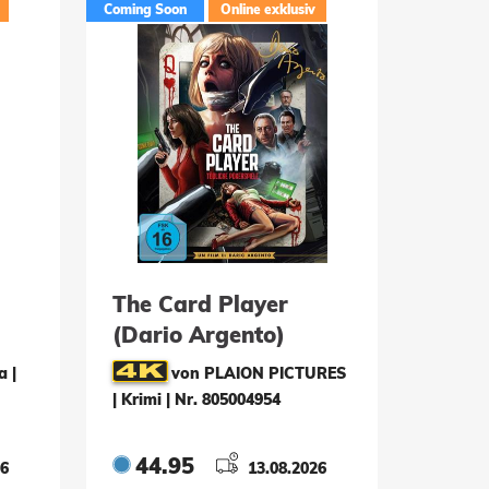
Coming Soon
Online exklusiv
The Card Player
(Dario Argento)
(Mediabook, 4K-
a |
von PLAION PICTURES
UHD+2 Blu-rays)
| Krimi
|
Nr. 805004954
44.95
26
13.08.2026