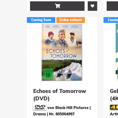

Coming Soon
Online exklusiv
Comin
Echoes of Tomorrow
Gel
(DVD)
(4
von Black Hill Pictures |
Drama
|
Nr. 805004997
Arth