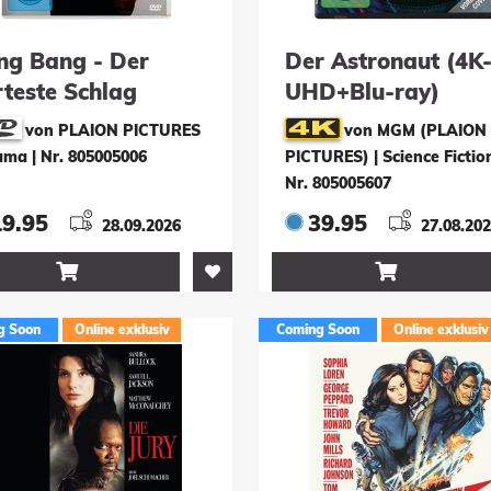
ng Bang - Der
Der Astronaut (4K
rteste Schlag
UHD+Blu-ray)
VD)
von PLAION PICTURES
von MGM (PLAION
rama
|
Nr. 805005006
PICTURES) | Science Fictio
Nr. 805005607
19.95
39.95
28.09.2026
27.08.20


g Soon
Online exklusiv
Coming Soon
Online exklusiv