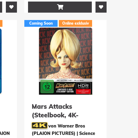

Coming Soon
Online exklusiv
Mars Attacks
(Steelbook, 4K-
UHD+Blu-ray)
von Warner Bros
LAION
(PLAION PICTURES) | Science