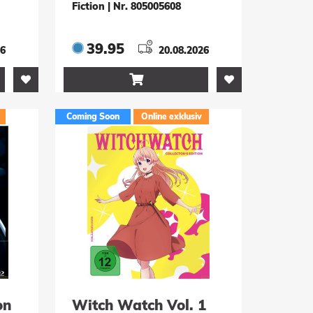
Fiction
|
Nr. 805005608
39.95
26
20.08.2026

Coming Soon
Online exklusiv
on
Witch Watch Vol. 1