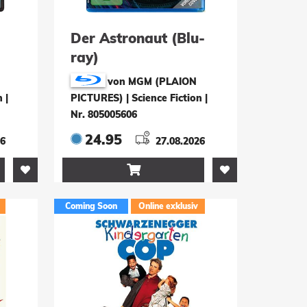
-
Der Astronaut (Blu-
ray)
von MGM (PLAION
n
|
PICTURES) | Science Fiction
|
Nr. 805005606
24.95
26
27.08.2026

Coming Soon
Online exklusiv