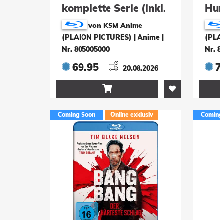
komplette Serie (inkl.
Hun
Film) (6 Blu-rays)
ray
von KSM Anime
(PLAION PICTURES) | Anime
|
(PL
Nr. 805005000
Nr. 
69.95
20.08.2026

Coming Soon
Online exklusiv
Comin