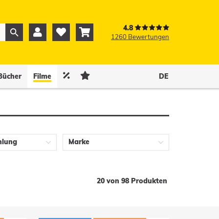
4.8



1260 Bewertungen
0
0


Bücher
Filme
DE
hlung
Marke
20 von 98 Produkten