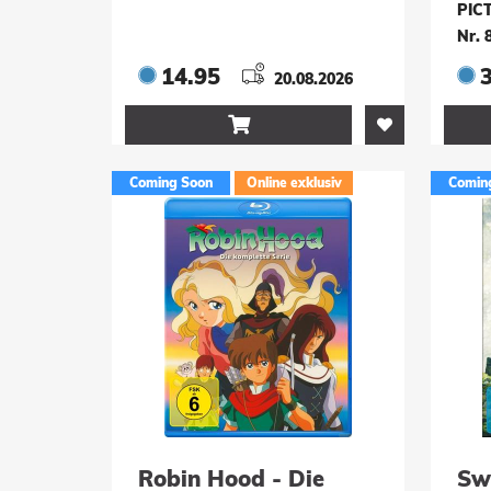
PIC
Nr. 
14.95
20.08.2026

Coming Soon
Online exklusiv
Comin
Robin Hood - Die
Sw