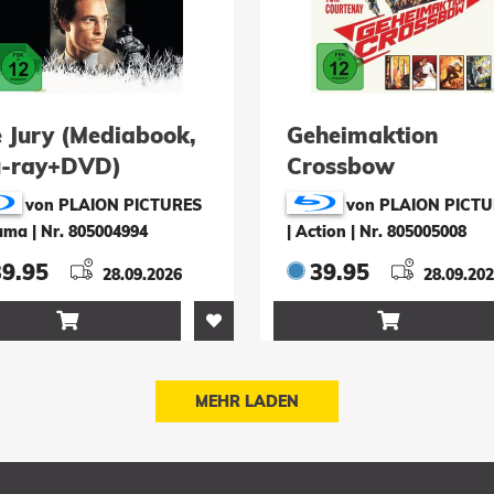
e Jury (Mediabook,
Geheimaktion
u-ray+DVD)
Crossbow
(Mediabook, Blu-
von PLAION PICTURES
von PLAION PICT
ray+DVD)
rama
|
Nr. 805004994
| Action
|
Nr. 805005008
39.95
39.95
28.09.2026
28.09.20


MEHR LADEN