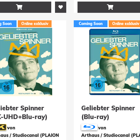


g Soon
Online exklusiv
Coming Soon
Online exklusiv
iebter Spinner
Geliebter Spinner
K-UHD+Blu-ray)
(Blu-ray)
von
von
aus / Studiocanal (PLAION
Arthaus / Studiocanal (P