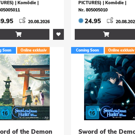
TURES) | Komödie
|
PICTURES) | Komödie
|
805005011
Nr. 805005010
39.95
24.95
20.08.2026
20.08.20


g Soon
Online exklusiv
Coming Soon
Online exklusiv
ord of the Demon
Sword of the Dem