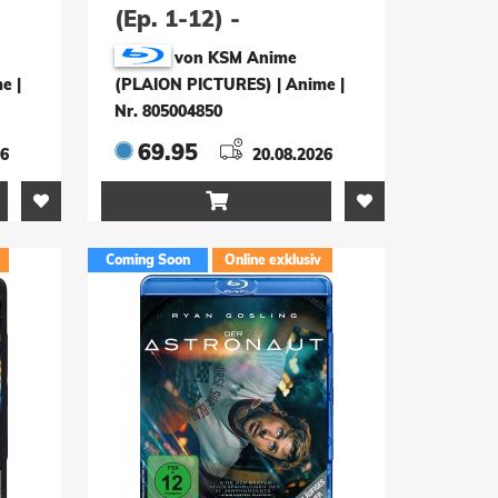
(Ep. 1-12) -
Ep.
Collector's Edition (2
von KSM Anime
)
Blu-rays)
me
|
(PLAION PICTURES) | Anime
|
Nr. 805004850
69.95
26
20.08.2026

Coming Soon
Online exklusiv