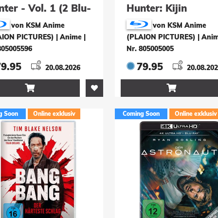
ter - Vol. 1 (2 Blu-
Hunter: Kijin
s)
Gentôshô - Vol. 2 (
von KSM Anime
von KSM Anime
13-24) (2 Blu-rays
AION PICTURES) | Anime
|
(PLAION PICTURES) | Ani
805005596
Nr. 805005005
79.95
79.95
20.08.2026
20.08.20


g Soon
Online exklusiv
Coming Soon
Online exklusiv