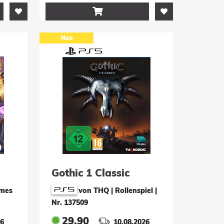

Neu
Gothic 1 Classic
ames
von THQ | Rollenspiel
|
Nr. 137509
29.90
26
10.08.2026