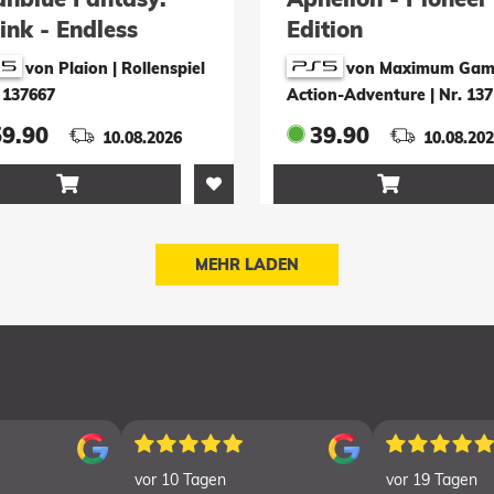
ink - Endless
Edition
gnarok
von Plaion | Rollenspiel
von Maximum Game
 137667
Action-Adventure
|
Nr. 13
59.90
39.90
10.08.2026
10.08.20


MEHR LADEN
vor 10 Tagen
vor 19 Tagen