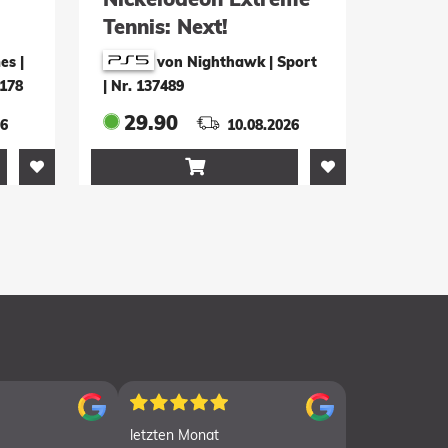
Tennis: Next!
s |
von Nighthawk | Sport
7178
|
Nr. 137489
29.90
26
10.08.2026

letzten Monat