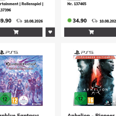
rtainment | Rollenspiel
|
Nr. 137465
137396
69.90
34.90
10.08.2026
10.08.20


anblue Fantasy:
Aphelion - Pioneer