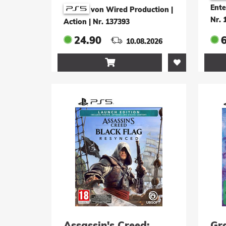
Only)
Ente
von Wired Production |
Nr. 
Action
|
Nr. 137393
24.90
10.08.2026

Assassin's Creed:
Gr