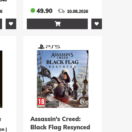
49.90
26
10.08.2026

e
Assassin's Creed:
Black Flag Resynced
ion
|