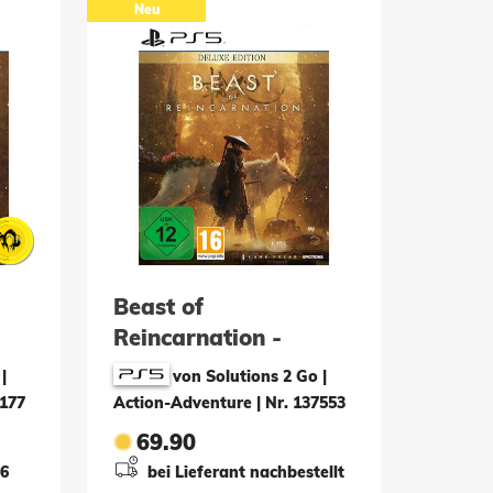
Neu
Beast of
Reincarnation -
Deluxe Edition
|
von Solutions 2 Go |
7177
Action-Adventure
|
Nr. 137553
69.90
26
bei Lieferant nachbestellt