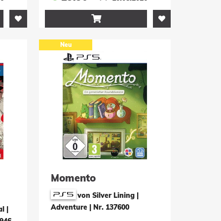

Neu
Momento
von Silver Lining |
Adventure
|
Nr. 137600
l |
7946