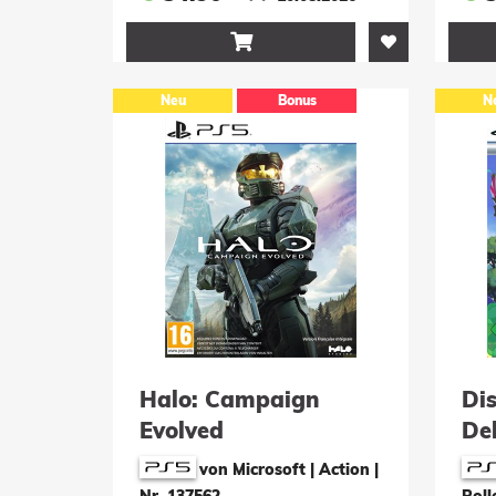

Neu
Bonus
N
Halo: Campaign
Di
Evolved
Del
von Microsoft | Action
|
Nr. 137562
Roll