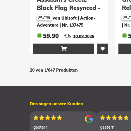
Black Flag Resynced -
Rel
Launch Edition
Ra
von Ubisoft | Action-
Adventure
|
Nr. 137475
|
Nr.
59.90
10.08.2026

20 von 1'047 Produkten
Das sagen unsere Kunden
gestern
gestern