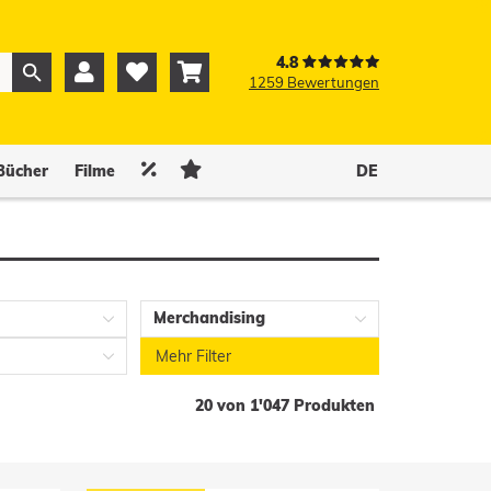
4.8



1259 Bewertungen
0
0


Bücher
Filme
DE
Merchandising
Mehr Filter
20 von 1'047 Produkten