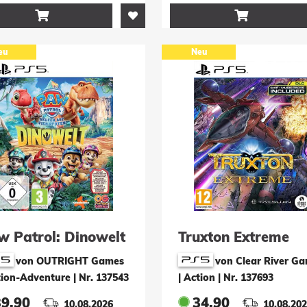


eu
Neu
w Patrol: Dinowelt
Truxton Extreme
von OUTRIGHT Games
von Clear River G
tion-Adventure
|
Nr. 137543
| Action
|
Nr. 137693
39.90
34.90
10.08.2026
10.08.20