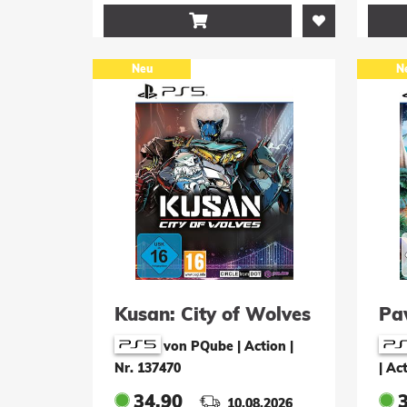

Neu
N
Kusan: City of Wolves
Pa
von PQube | Action
|
Nr. 137470
| Ac
34.90
10.08.2026