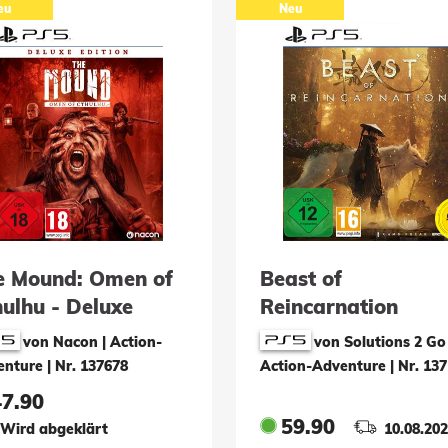
eu
Neu
e Mound: Omen of
Beast of
ulhu - Deluxe
Reincarnation
tion
von Nacon | Action-
von Solutions 2 Go 
enture
|
Nr. 137678
Action-Adventure
|
Nr. 13
47.90
59.90
Wird abgeklärt
10.08.20