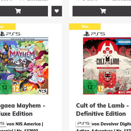


eu
Neu
sgaea Mayhem -
Cult of the Lamb -
uxe Edition
Definitive Edition
von NIS America |
von Devolver Digita
enspiel
|
Nr. 137603
Action-Adventure
|
Nr. 13