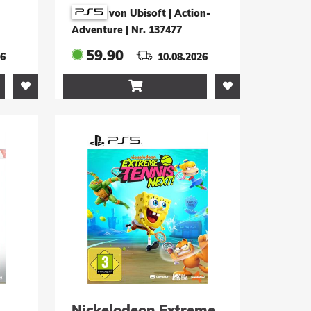
von Ubisoft | Action-
Adventure
|
Nr. 137477
59.90
26
10.08.2026

Nickelodeon Extreme