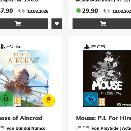
57.90
29.90
10.08.2026
10.08.20


hoes of Aincrad
Mouse: P.I. For Hir
von Bandai Namco
von PlaySide | Act