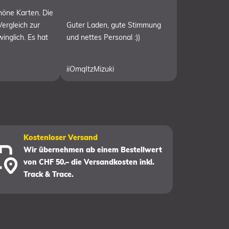
chöne Karten. Die
Vergleich zur
Guter Laden, gute Stimmung
inglich. Es hat
und nettes Personal :))
iiOmqItzMizuki
Kostenloser Versand
Wir übernehmen ab einem Bestellwert
von CHF 50.– die Versandkosten inkl.
Track & Trace.