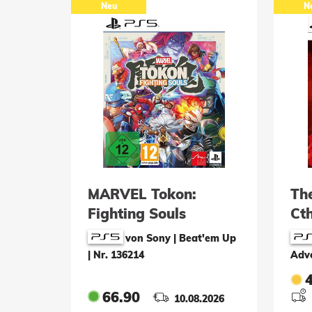
Neu
N
MARVEL Tokon:
Th
Fighting Souls
Cth
Edi
von Sony | Beat'em Up
|
Nr. 136214
Adv
66.90
10.08.2026