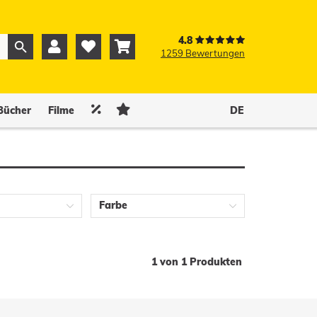
4.8



1259 Bewertungen
0
0


Bücher
Filme
DE
Farbe
1 von 1 Produkten