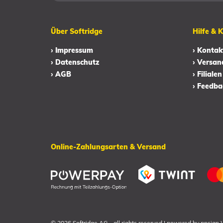
Über Softridge
Hilfe & 
› Impressum
› Kontak
› Datenschutz
› Versan
› AGB
› Filialen
› Feedba
Online-Zahlungsarten & Versand
© 2026 Softridge AG
-
all rights reserved
|
powered by
ppsign 