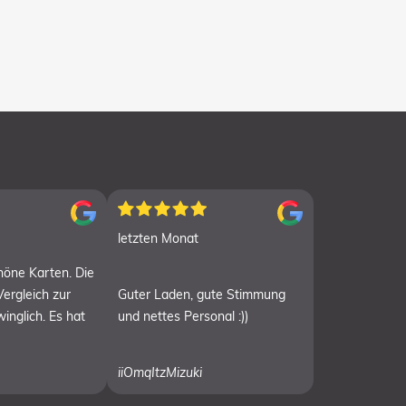
letzten Monat
chöne Karten. Die
Vergleich zur
Guter Laden, gute Stimmung
inglich. Es hat
und nettes Personal :))
iiOmqItzMizuki