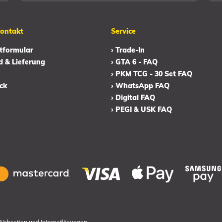
Kontakt
Service
tformular
› Trade-In
d & Lieferung
› GTA 6 - FAQ
› PKM TCG - 30 Set FAQ
ck
› WhatsApp FAQ
› Digital FAQ
› PEGI & USK FAQ
Webseiten und Internetlösungen