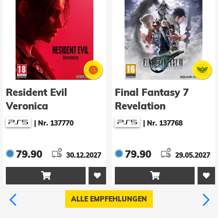
Final Fantasy 7
Fable
Revelation
|
Nr. 133075
|
Nr. 137768
79.90
69.90
29.05.2027
22.02.2027


ALLE EMPFEHLUNGEN