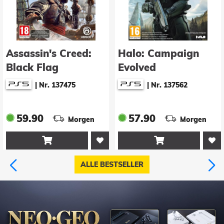
Halo: Campaign
Splatoon Raiders
Evolved
|
Nr. 136242
|
Nr. 137562
57.90
54.90
Morgen
Morgen


ALLE BESTSELLER