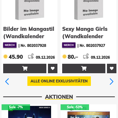
Sexy Manga Girls
Bilder im Mangastil
(Wandkalender
(Tischkalender
2027 DIN A2 hoch),
2027 DIN A5 hoch),
|
Nr. 802037927
|
Nr. 802037926
CALVENDO
CALVENDO
80.–
32.90
Monatskalender
09.12.2026
Monatskalender
09.12.2026


ALLE ONLINE EXKLUSIVITÄTEN
AKTIONEN
Sale
-53%
Sale
-23%