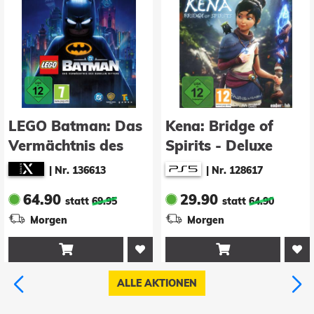
Kena: Bridge of
WWE 2K26
Spirits - Deluxe
(GCSale)
Edition
|
Nr. 128617
|
Nr. 137256
29.90
49.90
statt
64.90
statt
64.95
Morgen
Morgen


ALLE AKTIONEN