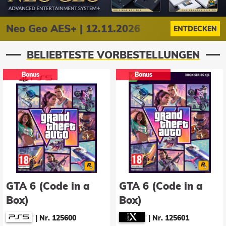
Neo Geo AES+ | 12.11.2026
ENTDECKEN
BELIEBTESTE VORBESTELLUNGEN
Bonus
GTA 6 (Code in a
EA Sports FC 27
Box)
|
Nr. 137844
|
Nr. 125601