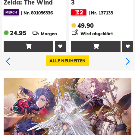
Zelda: The Wind
3
Waker Plüschfigur
|
Nr. 801056336
|
Nr. 137133
Link 18 cm
49.90
24.95
Morgen
Wird abgeklärt


ALLE NEUHEITEN