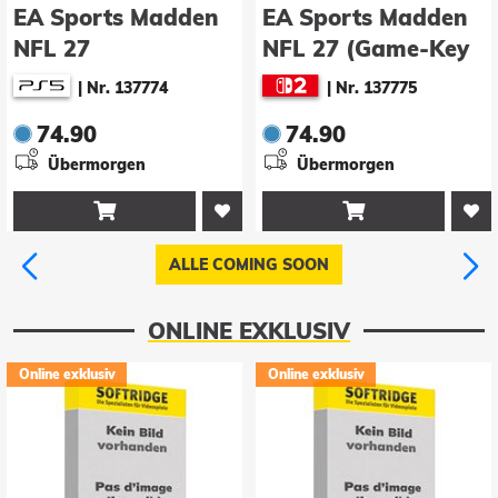
EA Sports Madden
Hell Let Loose:
NFL 27 (Game-Key
Vietnam
Card)
|
Nr. 137775
|
Nr. 137506
74.90
39.90
Übermorgen
Übermorgen


ALLE COMING SOON
ONLINE EXKLUSIV
Online exklusiv
Online exklusiv