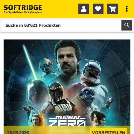




0
0
28.08.2026
VORBESTELLEN