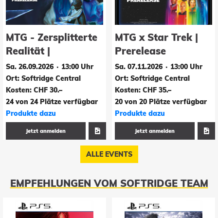
MTG - Zersplitterte
MTG x Star Trek |
Realität |
Prerelease
Prerelease
Sa. 26.09.2026 ∙ 13:00 Uhr
Sa. 07.11.2026 ∙ 13:00 Uhr
Ort: Softridge Central
Ort: Softridge Central
Kosten: CHF 30.–
Kosten: CHF 35.–
24 von 24 Plätze verfügbar
20 von 20 Plätze verfügbar
Produkte dazu
Produkte dazu
Jetzt anmelden
Jetzt anmelden
ALLE EVENTS
EMPFEHLUNGEN VOM SOFTRIDGE TEAM
Bonus